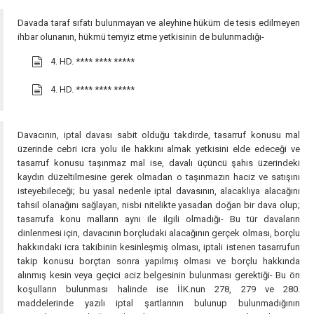
Davada taraf sıfatı bulunmayan ve aleyhine hüküm de tesis edilmeyen
ihbar olunanın, hükmü temyiz etme yetkisinin de bulunmadığı-
4. HD.
**** **** *****
4. HD.
**** **** *****
Davacının, iptal davası sabit olduğu takdirde, tasarruf konusu mal
üzerinde cebri icra yolu ile hakkını almak yetkisini elde edeceği ve
tasarruf konusu taşınmaz mal ise, davalı üçüncü şahıs üzerindeki
kaydın düzeltilmesine gerek olmadan o taşınmazın haciz ve satışını
isteyebileceği; bu yasal nedenle iptal davasının, alacaklıya alacağını
tahsil olanağını sağlayan, nisbi nitelikte yasadan doğan bir dava olup;
tasarrufa konu malların aynı ile ilgili olmadığı- Bu tür davaların
dinlenmesi için, davacının borçludaki alacağının gerçek olması, borçlu
hakkındaki icra takibinin kesinleşmiş olması, iptali istenen tasarrufun
takip konusu borçtan sonra yapılmış olması ve borçlu hakkında
alınmış kesin veya geçici aciz belgesinin bulunması gerektiği- Bu ön
koşulların bulunması halinde ise İİK.nun 278, 279 ve 280.
maddelerinde yazılı iptal şartlarının bulunup bulunmadığının