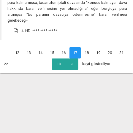
para kalmamışsa, tasarrufun iptali davasında "konusu kalmayan dava
hakkında karar verilmesine yer olmadığına" eğer borçluya para
artmışsa "bu paranın davacıya ödenmesine" karar verilmesi
gerekeceği-
4. HD.
**** **** *****
...
12
13
14
15
16
17
18
19
20
21
kayıt gösteriliyor
22
...
10