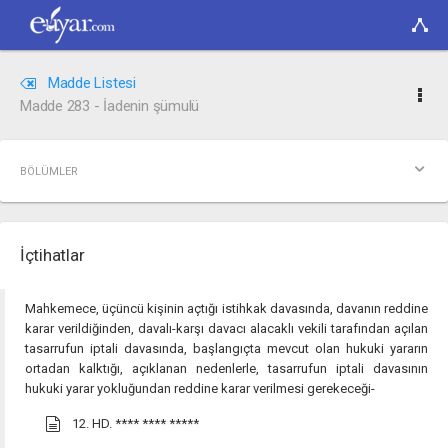
Madde Listesi
Madde 283 - İadenin şümulü
BÖLÜMLER
İçtihatlar
Mahkemece, üçüncü kişinin açtığı istihkak davasında, davanın reddine
karar verildiğinden, davalı-karşı davacı alacaklı vekili tarafından açılan
tasarrufun iptali davasında, başlangıçta mevcut olan hukuki yararın
ortadan kalktığı, açıklanan nedenlerle, tasarrufun iptali davasının
hukuki yarar yokluğundan reddine karar verilmesi gerekeceği-
12. HD.
**** **** *****