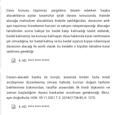
Dava konusu taşınmaz yargılama devam ederken başka
alacaklılarca açılan tasarrufun iptali davası sonucunda, ihalede
alacağa mahsuben alacaklılara ihalede satıldığından, davacının artık
aynı taşınmaz hisselerinin haczini ve satışını isteyemeyeceği- Alacağın
tahsilinden sonra bakiye bir bedel kalıp kalmadığı tesbit edilerek,
bedel kalmamış ise konusu kalmayan dava hakkında karar verilmesine
yer olmadığına, bir bedel kalmış ve bu bedel üçüncü kişiye ödenmişse
davacının alacağı ile sınırlı olarak bu bedelin o kişiden tahsiline karar
verilmesi gerektiği-
4. HD.
**** **** *****
Davacı-alacaklı banka ile borçlu arasında birden fazla kredi
sözleşmesi düzenlenmiş olması halinde, borcun doğum tarihinin
belirlenmesi bakımından, taraflar arasındaki ilk kredi ilişkisinin ne
zaman başladığının davacı bankadan sorulması gerekeceği- Bknz.
aynı doğrultuda: HGK. 09.11.2021 T. E: 2018/(17)8-85, K: 1372
4. HD.
**** **** *****