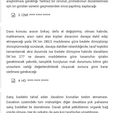
araştırılması gerektiği- Tarihsiz bir cironun, protestonun düzenlenmesi
için ön görülen sürenin geçmesinden önce yapılmış sayılacağı-
5. İZMİ
**** **** *****
Dava konusu aracın birkaç defa el değiştirmiş olması halinde,
mahkemece, aracı satın alan kişileri davacının davaya dahil edip
etmeyeceği yada İİK.'nin 283/2 maddesine göre bedele dönüştürüp
dönüştürmediği sorularak, davaya dahilleri istenildiğinde, taraf teşkilini
tamamlamak aksi durumda ise bedele dönüşme halinde davalıların
İİK.'nin 277 ve devamı maddelerine göre tasarrufun iptalini
gerektirecek yakınlık, tanışıklık borçlunun mali durumunu bilme gibi
unsurların varlığı değerlendirilerek oluşacak sonuca göre karar
verilmesi gerekeceği-
4. HD.
**** **** *****
Satış bedelini tahsil eden davalının konutları teslim etmemesi-
Davalının üzerindeki tüm malvarlığını diğer davalılara yok pahasına
satış bedelleri ile devretmesi- Davalı şirket yetkililerinin organik bağ
içinde olması- Her iki şirketin de aynı kişi tarafından yönetilmesi-