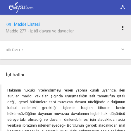
Madde Listesi
Madde 277 - İptâl davası ve davacılar
BÖLÜMLER
İçtihatlar
Hâkimin hukuki nitelendirmeyi resen yapma kuralı uyarınca, ileri
sürülen maddi vakıalar ışığında uyuşmazlığın salt tasarrufun iptali
değil, genel hükümlere tabi muvazaa davası niteliğinde olduğunun
kabul edilmesi gerektiği- İşlemin baştan itibaren kesin
hükümsüzlüğüne dayanan muvazaa davalarının hiçbir hak düşürücü
süreye tabi olmadığı ve davanın dinlenebilmesi için alacaklıdan aciz
vesikası ibrazının istenemeyeceği- Borçlunun gerçek alacaklıdan mal