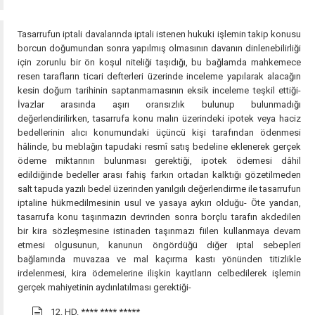
Tasarrufun iptali davalarında iptali istenen hukuki işlemin takip konusu
borcun doğumundan sonra yapılmış olmasının davanın dinlenebilirliği
için zorunlu bir ön koşul niteliği taşıdığı, bu bağlamda mahkemece
resen tarafların ticari defterleri üzerinde inceleme yapılarak alacağın
kesin doğum tarihinin saptanmamasının eksik inceleme teşkil ettiği-
İvazlar arasında aşırı oransızlık bulunup bulunmadığı
değerlendirilirken, tasarrufa konu malın üzerindeki ipotek veya haciz
bedellerinin alıcı konumundaki üçüncü kişi tarafından ödenmesi
hâlinde, bu meblağın tapudaki resmî satış bedeline eklenerek gerçek
ödeme miktarının bulunması gerektiği, ipotek ödemesi dâhil
edildiğinde bedeller arası fahiş farkın ortadan kalktığı gözetilmeden
salt tapuda yazılı bedel üzerinden yanılgılı değerlendirme ile tasarrufun
iptaline hükmedilmesinin usul ve yasaya aykırı olduğu- Öte yandan,
tasarrufa konu taşınmazın devrinden sonra borçlu tarafın akdedilen
bir kira sözleşmesine istinaden taşınmazı fiilen kullanmaya devam
etmesi olgusunun, kanunun öngördüğü diğer iptal sebepleri
bağlamında muvazaa ve mal kaçırma kastı yönünden titizlikle
irdelenmesi, kira ödemelerine ilişkin kayıtların celbedilerek işlemin
gerçek mahiyetinin aydınlatılması gerektiği-
12. HD.
**** **** *****