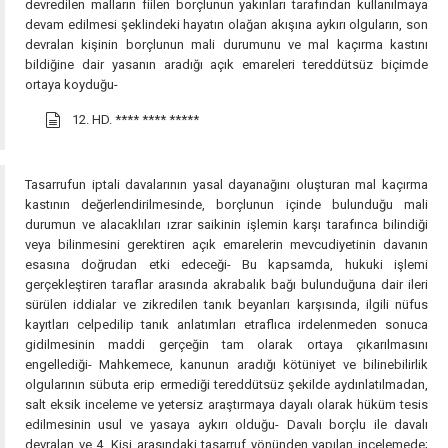
devredilen malların fiilen borçlunun yakınları tarafından kullanılmaya
devam edilmesi şeklindeki hayatın olağan akışına aykırı olguların, son
devralan kişinin borçlunun mali durumunu ve mal kaçırma kastını
bildiğine dair yasanın aradığı açık emareleri tereddütsüz biçimde
ortaya koyduğu-
12. HD.
**** **** *****
Tasarrufun iptali davalarının yasal dayanağını oluşturan mal kaçırma
kastının değerlendirilmesinde, borçlunun içinde bulunduğu mali
durumun ve alacaklıları ızrar saikinin işlemin karşı tarafınca bilindiği
veya bilinmesini gerektiren açık emarelerin mevcudiyetinin davanın
esasına doğrudan etki edeceği- Bu kapsamda, hukuki işlemi
gerçekleştiren taraflar arasında akrabalık bağı bulunduğuna dair ileri
sürülen iddialar ve zikredilen tanık beyanları karşısında, ilgili nüfus
kayıtları celpedilip tanık anlatımları etraflıca irdelenmeden sonuca
gidilmesinin maddi gerçeğin tam olarak ortaya çıkarılmasını
engellediği- Mahkemece, kanunun aradığı kötüniyet ve bilinebilirlik
olgularının sübuta erip ermediği tereddütsüz şekilde aydınlatılmadan,
salt eksik inceleme ve yetersiz araştırmaya dayalı olarak hüküm tesis
edilmesinin usul ve yasaya aykırı olduğu- Davalı borçlu ile davalı
devralan ve 4. Kişi arasındaki tasarruf yönünden yapılan incelemede;