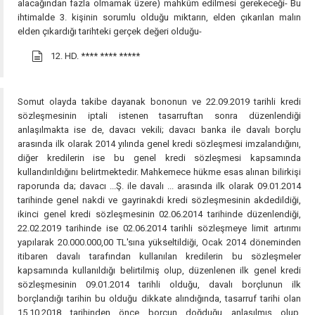
alacağından fazla olmamak üzere) mahkûm edilmesi gerekeceği- Bu
ihtimalde 3. kişinin sorumlu olduğu miktarın, elden çıkarılan malın
elden çıkardığı tarihteki gerçek değeri olduğu-
12. HD.
**** **** *****
Somut olayda takibe dayanak bononun ve 22.09.2019 tarihli kredi
sözleşmesinin iptali istenen tasarruftan sonra düzenlendiği
anlaşılmakta ise de, davacı vekili; davacı banka ile davalı borçlu
arasında ilk olarak 2014 yılında genel kredi sözleşmesi imzalandığını,
diğer kredilerin ise bu genel kredi sözleşmesi kapsamında
kullandırıldığını belirtmektedir. Mahkemece hükme esas alınan bilirkişi
raporunda da; davacı ...Ş. ile davalı ... arasında ilk olarak 09.01.2014
tarihinde genel nakdi ve gayrinakdi kredi sözleşmesinin akdedildiği,
ikinci genel kredi sözleşmesinin 02.06.2014 tarihinde düzenlendiği,
22.02.2019 tarihinde ise 02.06.2014 tarihli sözleşmeye limit artırımı
yapılarak 20.000.000,00 TL'sına yükseltildiği, Ocak 2014 döneminden
itibaren davalı tarafından kullanılan kredilerin bu sözleşmeler
kapsamında kullanıldığı belirtilmiş olup, düzenlenen ilk genel kredi
sözleşmesinin 09.01.2014 tarihli olduğu, davalı borçlunun ilk
borçlandığı tarihin bu olduğu dikkate alındığında, tasarruf tarihi olan
15.10.2018 tarihinden önce borcun doğduğu anlaşılmış olup,