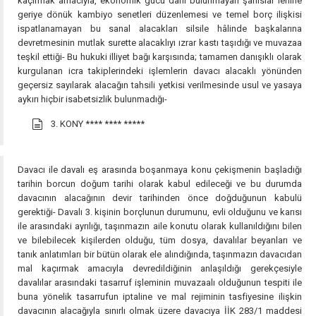
kaçırmak amacıyla, ekonomik gücü dahi bulunmayan şahıslar lehine
geriye dönük kambiyo senetleri düzenlemesi ve temel borç ilişkisi
ispatlanamayan bu sanal alacakları silsile hâlinde başkalarına
devretmesinin mutlak surette alacaklıyı ızrar kastı taşıdığı ve muvazaa
teşkil ettiği- Bu hukuki illiyet bağı karşısında; tamamen danışıklı olarak
kurgulanan icra takiplerindeki işlemlerin davacı alacaklı yönünden
geçersiz sayılarak alacağın tahsili yetkisi verilmesinde usul ve yasaya
aykırı hiçbir isabetsizlik bulunmadığı-
3. KONY
**** **** *****
Davacı ile davalı eş arasında boşanmaya konu çekişmenin başladığı
tarihin borcun doğum tarihi olarak kabul edileceği ve bu durumda
davacının alacağının devir tarihinden önce doğduğunun kabulü
gerektiği- Davalı 3. kişinin borçlunun durumunu, evli olduğunu ve karısı
ile arasındaki ayrılığı, taşınmazın aile konutu olarak kullanıldığını bilen
ve bilebilecek kişilerden olduğu, tüm dosya, davalılar beyanları ve
tanık anlatımları bir bütün olarak ele alındığında, taşınmazın davacıdan
mal kaçırmak amacıyla devredildiğinin anlaşıldığı gerekçesiyle
davalılar arasındaki tasarruf işleminin muvazaalı olduğunun tespiti ile
buna yönelik tasarrufun iptaline ve mal rejiminin tasfiyesine ilişkin
davacının alacağıyla sınırlı olmak üzere davacıya İİK 283/1 maddesi