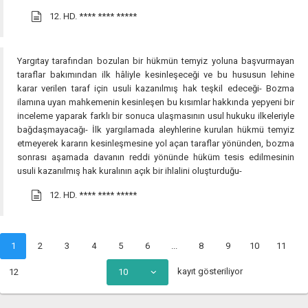
12. HD.
**** **** *****
Yargıtay tarafından bozulan bir hükmün temyiz yoluna başvurmayan
taraflar bakımından ilk hâliyle kesinleşeceği ve bu hususun lehine
karar verilen taraf için usuli kazanılmış hak teşkil edeceği- Bozma
ilamına uyan mahkemenin kesinleşen bu kısımlar hakkında yepyeni bir
inceleme yaparak farklı bir sonuca ulaşmasının usul hukuku ilkeleriyle
bağdaşmayacağı- İlk yargılamada aleyhlerine kurulan hükmü temyiz
etmeyerek kararın kesinleşmesine yol açan taraflar yönünden, bozma
sonrası aşamada davanın reddi yönünde hüküm tesis edilmesinin
usuli kazanılmış hak kuralının açık bir ihlalini oluşturduğu-
12. HD.
**** **** *****
1
2
3
4
5
6
...
8
9
10
11
kayıt gösteriliyor
12
10