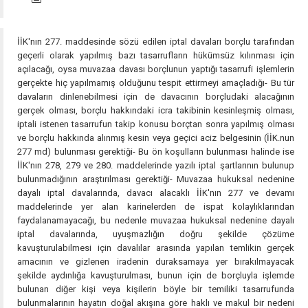
İİK'nın 277. maddesinde sözü edilen iptal davaları borçlu tarafından
geçerli olarak yapılmış bazı tasarrufların hükümsüz kılınması için
açılacağı, oysa muvazaa davası borçlunun yaptığı tasarrufi işlemlerin
gerçekte hiç yapılmamış olduğunu tespit ettirmeyi amaçladığı- Bu tür
davaların dinlenebilmesi için de davacının borçludaki alacağının
gerçek olması, borçlu hakkındaki icra takibinin kesinleşmiş olması,
iptali istenen tasarrufun takip konusu borçtan sonra yapılmış olması
ve borçlu hakkında alınmış kesin veya geçici aciz belgesinin (İİK.nun
277 md) bulunması gerektiği- Bu ön koşulların bulunması halinde ise
İİK'nın 278, 279 ve 280. maddelerinde yazılı iptal şartlarının bulunup
bulunmadığının araştırılması gerektiği- Muvazaa hukuksal nedenine
dayalı iptal davalarında, davacı alacaklı İİK'nın 277 ve devamı
maddelerinde yer alan karinelerden de ispat kolaylıklarından
faydalanamayacağı, bu nedenle muvazaa hukuksal nedenine dayalı
iptal davalarında, uyuşmazlığın doğru şekilde çözüme
kavuşturulabilmesi için davalılar arasında yapılan temlikin gerçek
amacının ve gizlenen iradenin duraksamaya yer bırakılmayacak
şekilde aydınlığa kavuşturulması, bunun için de borçluyla işlemde
bulunan diğer kişi veya kişilerin böyle bir temiliki tasarrufunda
bulunmalarının hayatın doğal akışına göre haklı ve makul bir nedeni