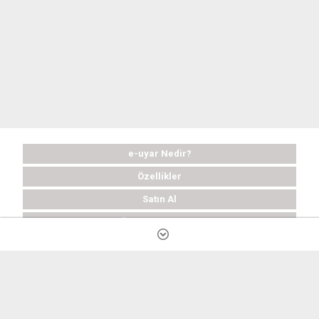
e-uyar Nedir?
Özellikler
Satın Al
Ücretsiz Deneyin
Sık Sorulan Sorular
Destek