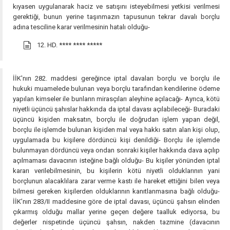
kıyasen uygulanarak haciz ve satışını isteyebilmesi yetkisi verilmesi
gerektiği, bunun yerine taşınmazın tapusunun tekrar davalı borçlu
adına tesciline karar verilmesinin hatalı olduğu-
12. HD.
**** **** *****
İİK'nın 282. maddesi gereğince iptal davaları borçlu ve borçlu ile
hukuki muamelede bulunan veya borçlu tarafından kendilerine ödeme
yapılan kimseler ile bunların mirasçıları aleyhine açılacağı- Ayrıca, kötü
niyetli üçüncü şahıslar hakkında da iptal davası açılabileceği- Buradaki
üçüncü kişiden maksatın, borçlu ile doğrudan işlem yapan değil,
borçlu ile işlemde bulunan kişiden mal veya hakkı satın alan kişi olup,
uygulamada bu kişilere dördüncü kişi denildiği- Borçlu ile işlemde
bulunmayan dördüncü veya ondan sonraki kişiler hakkında dava açılıp
açılmaması davacının isteğine bağlı olduğu- Bu kişiler yönünden iptal
kararı verilebilmesinin, bu kişilerin kötü niyetli olduklarının yani
borçlunun alacaklılara zarar verme kastı ile hareket ettiğini bilen veya
bilmesi gereken kişilerden olduklarının kanıtlanmasına bağlı olduğu-
İİK’nın 283/II maddesine göre de iptal davası, üçüncü şahsın elinden
çıkarmış olduğu mallar yerine geçen değere taalluk ediyorsa, bu
değerler nispetinde üçüncü şahsın, nakden tazmine (davacının