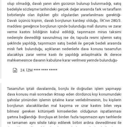
olup olmadığı, davalı yanın alım gücünün bulunup bulunmadığı, satış
bedeliyle sözleşme tarihindeki gerçek değer arasında fark ve tarafların
birbirleriyle olan ilişkileri gibi olgulardan yararlanılması gerektiği-
Davalı üçüncü kişinin, davalı borçlunun kardeşi olduğu, İİK'nın 280/3.
maddesi gereğince borçlunun içinde bulunduğu malî durumu ve zarar
verme kastını bildiğinin kabul edildiği, taşınmazın miras taksimi
nedeniyle devrediliği savunulmuş ise de, tapuda resmi işlemin satış
şeklinde yapıldığı, taşınmazın satış bedeli ile gerçek bedeli arasında
misli fark bulunduğu, açıklanan nedenlerle dava konusu tasarrufun
alacaklıya zarar verme kastı ile yapıldığı anlaşılmakla ilk derece
mahkemesince davanın kabulüne karar verilmesi yerinde bulunduğu-
24. İZM
**** **** *****
Tasarrufun iptali davalarında, borçlu ile doğrudan işlem yapmayıp
dava konusu malı sonradan iktisap eden dördüncü kişi konumundaki
şahıslar yönünden işlemin iptaline karar verilebilmesinin, bu kişilerin
borçlunun alacaklılardan mal kaçırma ve ızrar kastını bilen veya
bilmesi gereken kötüniyetli kimselerden olduğunun ispatlanması
şartına bağlandığı- Borçluya ait birden fazla taşınmazın aynı tarihlerde
ve tamamen aynı silsile takip edilerek birbiri ardına devredilmesi ile