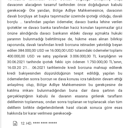
davacının alacağının tasarruf tarihinden önce doğduğunun kabulü
gerekeceği- Öte yandan, Bölge Adliye Mahkemesince, davacının
davalı borçluya ait başka taşınmazlar üzerinde ipoteği olduğu, davalı
borçlu ... tarafından yapılan ödemeler, davacı banka lehine verilen
ipotekler ve davacı banka tarafından haciz konulan taşınmazlar göz
önüne alındığında davacı bankanın eldeki davayı açmakta hukuki
yararının bulunmadığı belirtilmişse de, hükme esas alınan bilirkişi
raporunda; davalı tarafından kredi borcuna istinaden yatırıldığı beyan
edilen 384.000,00 USD ve 16.000,00 USD tutarındaki ödemeler toplamı
400.000,00 USD ve satış yapılarak 3.006.000,00 TL karşılığının ve
30.06.2021 tarihinde ipotek fekki için ödenen 1.750.000,00 TL'sının,
16.03.20 21... .06.2021 tarihlerinde kredi borcuna mahsup edilerek
kredi bakiyesinden düşürüldüğünün tespit edildiği, yapılan bu
ödemelerden sonra borcun ve dava konusu icra takibinin devam ettiği
anlaşılmış olup, Bölge Adliye Mahkemesinin bu gerekçesine de
katılma imkanı bulunmadığından buna dair dava şartının da
gerçekleştiğinin kabulü ile davanın esasına girilerek tarafların
delillerinin toplanması, ondan sonra toplanan ve toplanacak olan tüm
delillerin birlikte değerlendirilerek hasıl olacak sonuca göre esas
hakkında bir karar verilmesi gerekeceği-
12. HD.
**** **** *****