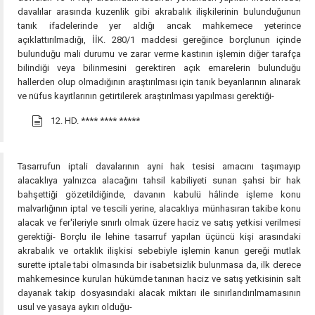
davalılar arasında kuzenlik gibi akrabalık ilişkilerinin bulunduğunun
tanık ifadelerinde yer aldığı ancak mahkemece yeterince
açıklattırılmadığı, İİK. 280/1 maddesi gereğince borçlunun içinde
bulunduğu mali durumu ve zarar verme kastının işlemin diğer tarafça
bilindiği veya bilinmesini gerektiren açık emarelerin bulunduğu
hallerden olup olmadığının araştırılması için tanık beyanlarının alınarak
ve nüfus kayıtlarının getirtilerek araştırılması yapılması gerektiği-
12. HD.
**** **** *****
Tasarrufun iptali davalarının ayni hak tesisi amacını taşımayıp
alacaklıya yalnızca alacağını tahsil kabiliyeti sunan şahsi bir hak
bahşettiği gözetildiğinde, davanın kabulü hâlinde işleme konu
malvarlığının iptal ve tescili yerine, alacaklıya münhasıran takibe konu
alacak ve fer'ileriyle sınırlı olmak üzere haciz ve satış yetkisi verilmesi
gerektiği- Borçlu ile lehine tasarruf yapılan üçüncü kişi arasındaki
akrabalık ve ortaklık ilişkisi sebebiyle işlemin kanun gereği mutlak
surette iptale tabi olmasında bir isabetsizlik bulunmasa da, ilk derece
mahkemesince kurulan hükümde tanınan haciz ve satış yetkisinin salt
dayanak takip dosyasındaki alacak miktarı ile sınırlandırılmamasının
usul ve yasaya aykırı olduğu-