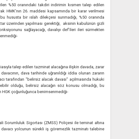
len %50 oranındaki takdiri indirimin kısmen talep edilen
rak HMK'nın 26. maddesi kapsamında bir karar verilmesi
 bu hususta bir ıslah dilekçesi sunmadığı, %50 oranında
ktar üzerinden yapılması gerektiği, aksinin kabulünün gizli
nksiyonunu sağlayacağı, davalıyı def'ileri ileri sürmekten
senmediği-
diasıyla talep edilen tazminat alacağına ilişkin davada, zarar
, davacının, dava tarihinde uğranıldığı iddia olunan zararın
cı tarafından "belirsiz alacak davası" açılmasında hukuki
enebilir olduğu, belirsiz alacağın söz konusu olmadığı, bu
şün HGK çoğunluğunca benimsenmediği-
ali Sorumluluk Sigortası (ZMSS) Poliçesi ile teminat altına
an davacı yolcunun sürekli iş göremezlik tazminatı talebine