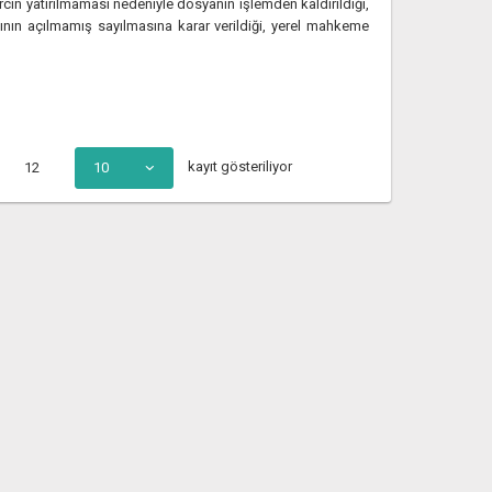
cın yatırılmaması nedeniyle dosyanın işlemden kaldırıldığı,
ının açılmamış sayılmasına karar verildiği, yerel mahkeme
kayıt gösteriliyor
12
10