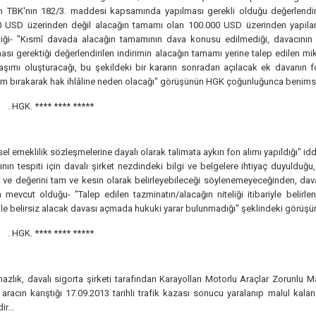
an TBK'nın 182/3. maddesi kapsamında yapılması gerekli olduğu değerlendiri
0 USD üzerinden değil alacağın tamamı olan 100.000 USD üzerinden yapıla
tiği- "Kısmî davada alacağın tamamının dava konusu edilmediği, davacının
ası gerektiği değerlendirilen indirimin alacağın tamamı yerine talep edilen mi
aşımı oluşturacağı, bu şekildeki bir kararın sonradan açılacak ek davanın fo
m bırakarak hak ihlâline neden olacağı" görüşünün HGK çoğunluğunca benim
. HGK.
**** **** *****
sel emeklilik sözleşmelerine dayalı olarak talimata aykırı fon alımı yapıldığı" id
ının tespiti için davalı şirket nezdindeki bilgi ve belgelere ihtiyaç duyulduğu
 ve değerini tam ve kesin olarak belirleyebileceği söylenemeyeceğinden, dava
n mevcut olduğu- "Talep edilen tazminatın/alacağın niteliği itibariyle belirl
le belirsiz alacak davası açmada hukuki yarar bulunmadığı" şeklindeki görü
. HGK.
**** **** *****
zlık, davalı sigorta şirketi tarafından Karayolları Motorlu Araçlar Zorunlu M
 aracın karıştığı 17.09.2013 tarihli trafik kazası sonucu yaralanıp malul kal
ir...