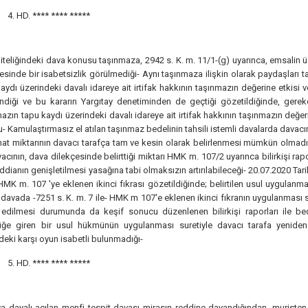
4. HD.
**** **** *****
iteliğindeki dava konusu taşınmaza, 2942 s. K. m. 11/1-(g) uyarınca, emsalin ü
esinde bir isabetsizlik görülmediği- Aynı taşınmaza ilişkin olarak paydaşlar
aydı üzerindeki davalı idareye ait irtifak hakkının taşınmazın değerine etkisi 
lendiği ve bu kararın Yargıtay denetiminden de geçtiği gözetildiğinde, ger
azın tapu kaydı üzerindeki davalı idareye ait irtifak hakkının taşınmazın değeri
- Kamulaştırmasız el atılan taşınmaz bedelinin tahsili istemli davalarda davac
at miktarının davacı tarafça tam ve kesin olarak belirlenmesi mümkün olmadığ
acının, dava dilekçesinde belirttiği miktarı HMK m. 107/2 uyarınca bilirkişi r
ddianın genişletilmesi yasağına tabi olmaksızın artırılabileceği- 20.07.2020 Ta
HMK m. 107 'ye eklenen ikinci fıkrası gözetildiğinde; belirtilen usul uygulanm
 davada -7251 s. K. m. 7 ile- HMK m 107'e eklenen ikinci fıkranın uygulanması
 edilmesi durumunda da keşif sonucu düzenlenen bilirkişi raporları ile b
lüğe giren bir usul hükmünün uygulanması suretiyle davacı tarafa yeniden
deki karşı oyun isabetli bulunmadığı-
5. HD.
**** **** *****
 dayalı açılan menfi tespit davası mirasın reddine dayandığından, muristen in