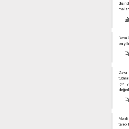
dışınd
mallar
Dava k
on yıl
Dava d
tutmas
için 
değerl
Menfi 
talep 