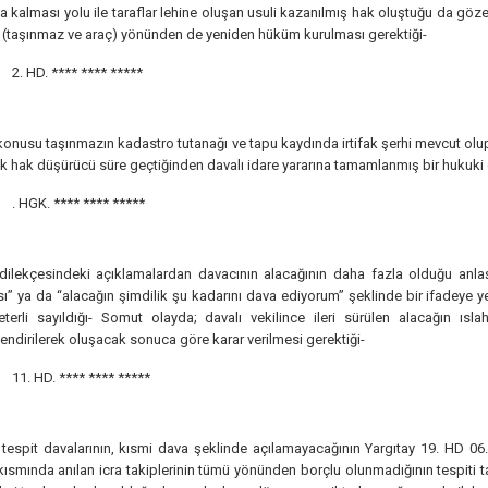
a kalması yolu ile taraflar lehine oluşan usuli kazanılmış hak oluştuğu da gö
 (taşınmaz ve araç) yönünden de yeniden hüküm kurulması gerektiği-
2. HD.
**** **** *****
onusu taşınmazın kadastro tutanağı ve tapu kaydında irtifak şerhi mevcut olup, b
lık hak düşürücü süre geçtiğinden davalı idare yararına tamamlanmış bir hukuk
. HGK.
**** **** *****
ilekçesindeki açıklamalardan davacının alacağının daha fazla olduğu anlaşı
ı” ya da “alacağın şimdilik şu kadarını dava ediyorum” şeklinde bir ifadeye y
yeterli sayıldığı- Somut olayda; davalı vekilince ileri sürülen alacağın ı
endirilerek oluşacak sonuca göre karar verilmesi gerektiği-
11. HD.
**** **** *****
tespit davalarının, kısmi dava şeklinde açılamayacağının Yargıtay 19. HD 06.0
kısmında anılan icra takiplerinin tümü yönünden borçlu olunmadığının tespiti t