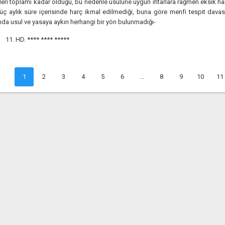
eri toplamı kadar olduğu, bu nedenle usulüne uygun ihtarlara rağmen eksik har
üç aylık süre içerisinde harç ikmal edilmediği, buna göre menfi tespit davas
nda usul ve yasaya aykırı herhangi bir yön bulunmadığı-
11. HD.
**** **** *****
1
2
3
4
5
6
...
8
9
10
11