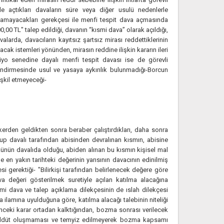
açtıkları davaların süre veya diğer usulü nedenlerle
tulamayacakları gerekçesi ile menfi tespit dava açmasında
00 TL" talep edildiği, davanın “kısmi dava” olarak açıldığı,
larda, davacıların kayıtsız şartsız mirası reddettiklerinin
lacak istemleri yönünden, mirasın reddine ilişkin kararın ileri
biyo senedine dayalı menfi tespit davası ise de görevli
ndirmesinde usul ve yasaya aykırılık bulunmadığı-Borcun
şkil etmeyeceği-
erden geldikten sonra beraber çalıştırdıkları, daha sonra
olup davalı tarafından abisinden devralınan kısmın, abisine
ükünün davalıda olduğu, abiden alınan bu kısmın kişisel mal
e en yakın tarihteki değerinin yarısının davacının edinilmiş
 gerektiği- "Bilirkişi tarafından belirlenecek değere göre
ava değeri gösterilmek suretiyle açılan katılma alacağına
mi dava ve talep açıklama dilekçesinin de ıslah dilekçesi
lamına uyulduğuna göre, katılma alacağı talebinin niteliği
nceki karar ortadan kalktığından, bozma sonrası verilecek
tereddüt oluşmaması ve temyiz edilmeyerek bozma kapsamı