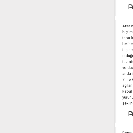
Arsa n
biçilm
tapu k
belir
taşınm
olduğu
tazmin
ve dav
anda i
7 ile 
açılan
kabul
yürür
şeklin
Bonoya