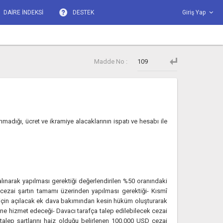
DAİRE İNDEKSİ
DESTEK
Giriş Yap
Madde No :
dığı, ücret ve ikramiye alacaklarının ispatı ve hesabı ile
 alınarak yapılması gerektiği değerlendirilen %50 oranındaki
 cezai şartın tamamı üzerinden yapılması gerektiği- Kısmî
 için açılacak ek dava bakımından kesin hüküm oluşturarak
ine hizmet edeceği- Davacı tarafça talep edilebilecek cezai
talep şartlarını haiz olduğu belirlenen 100.000 USD cezai