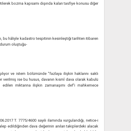
zetilerek bozma kapsamı dışında kalan tasfiye konusu diğer
u hâliyle kadastro tespitinin kesinleştiği tarihten itibaren
i durum oluştuğu-
lıyor ve istem bölümünde "fazlaya ilişkin haklarını saklı
er verilmiş ise bu husus, davanın kısmî dava olarak kabulü
slah edilen miktarına ilişkin zamanaşımı def'i mahkemece
6.2017 T. 7775/4600 sayılı ilamında vurgulandığı, netice-i
alep edildiğinden dava değerinin anılan takiplerdeki alacak