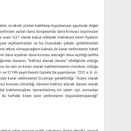
stün ve eksik yönleri belirlenip kıyaslaması yapılarak değer
ı tarafından açılan dava dosyasında dava konusu taşınmazın
ve oranı %37 olarak kabul edilerek metrekare birim fiyatının
ekçesi açıklanmadan ve bu husustaki çelişki giderilmeden
ne etkisi olmayacağının kabulü ile karar verilmesinin hatalı
ının dava açarken dava konusu alacağın dava açıldığı tarihte
ından davanın, "belirsiz alacak davası" niteliğinde olduğu
aporu ile tam ve kesin olarak belirlenmesinin mümkün olduğu
rih ve 31199 sayılı Resmî Gazete'de yayımlanan 7251 s. K. m.
adan karar verilmesinin bozmayı gerektirdiği- "Kısmi olarak
 söz konusu olmadığı, davanın belirsiz alacak davası olarak
edel belirlenmişken tamamlanmış bir işlem için sonradan
 iki haftalık kesin süre verilmesinin düşünülemeyeceği"
tikal eden mirasın reddi sebebine ilişkin ihtiafta görevli