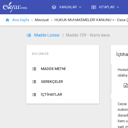
KANUNLAR
KİTAPLAR
Ana Sayfa
Mevzuat
HUKUK MUHAKEMELERİ KANUNU > - Dava Çeşitler
Madde Listesi
Madde 109 - Kısmi dava
İçtiha
BÖLÜMLER
MADDE METNİ
Husume
ıslaha
GEREKÇELER
İÇTİHATLAR
Cezai 
indiri
davada
hem us
şart m