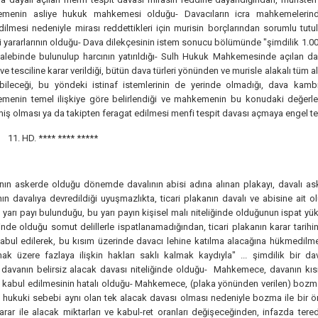
menin asliye hukuk mahkemesi olduğu- Davacıların icra mahkemelerinde 
ilmesi nedeniyle mirası reddettikleri için murisin borçlarından sorumlu tu
 yararlarının olduğu- Dava dilekçesinin istem sonucu bölümünde "şimdilik 1.000,
talebinde bulunulup harcının yatırıldığı- Sulh Hukuk Mahkemesinde açılan dava
 ve tesciline karar verildiği, bütün dava türleri yönünden ve murisle alakalı tüm a
ebileceği, bu yöndeki istinaf istemlerinin de yerinde olmadığı, dava kam
menin temel ilişkiye göre belirlendiği ve mahkemenin bu konudaki değerle
ş olması ya da takipten feragat edilmesi menfi tespit davası açmaya engel te
11. HD.
**** **** *****
nın askerde olduğu dönemde davalının abisi adına alınan plakayı, davalı ask
ın davalıya devredildiği uyuşmazlıkta, ticari plakanın davalı ve abisine ait 
yarı payı bulunduğu, bu yarı payın kişisel malı niteliğinde olduğunun ispat y
ğinde olduğu somut delillerle ispatlanamadığından, ticari plakanın karar tarihin
abul edilerek, bu kısım üzerinde davacı lehine katılma alacağına hükmedilmesi
lmak üzere fazlaya ilişkin hakları saklı kalmak kaydıyla" ... şimdilik bir d
n davanın belirsiz alacak davası niteliğinde olduğu- Mahkemece, davanın kıs
 kabul edilmesinin hatalı olduğu- Mahkemece, (plaka yönünden verilen) bozma i
 hukuki sebebi aynı olan tek alacak davası olması nedeniyle bozma ile bir ö
karar ile alacak miktarları ve kabul-ret oranları değişeceğinden, infazda 