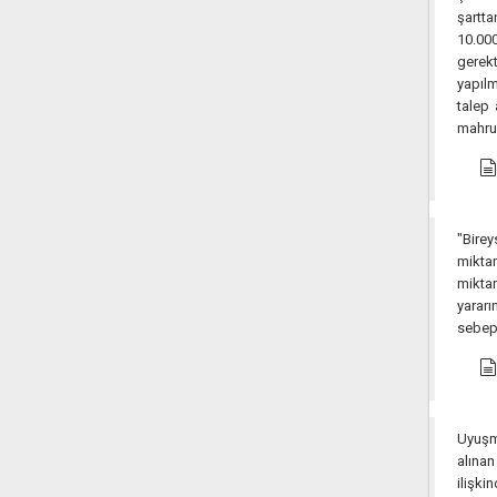
şartt
10.00
gerek
yapılm
talep 
mahru
"Birey
miktar
miktar
yararı
sebep
Uyuşma
alınan
ilişkind