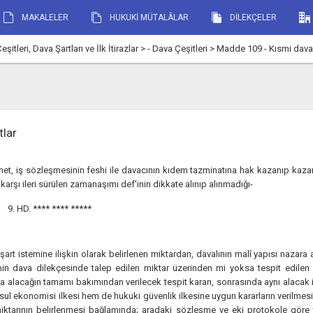
MAKALELER
HUKUKİ MÜTALÂLAR
DİLEKÇELER
i, Dava Şartları ve İlk İtirazlar > - Dava Çeşitleri > Madde 109 - Kısmi dava
tlar
t, iş sözleşmesinin feshi ile davacının kıdem tazminatına hak kazanıp kazanma
 karşı ileri sürülen zamanaşımı def'inin dikkate alınıp alınmadığı-
9. HD.
**** **** *****
şart istemine ilişkin olarak belirlenen miktardan, davalının malî yapısı nazara
min dava dilekçesinde talep edilen miktar üzerinden mi yoksa tespit edilen
 alacağın tamamı bakımından verilecek tespit kararı, sonrasında aynı alacak
ul ekonomisi ilkesi hem de hukuki güvenlik ilkesine uygun kararların verilmes
iktarının belirlenmesi bağlamında; aradaki sözleşme ve eki protokole göre 