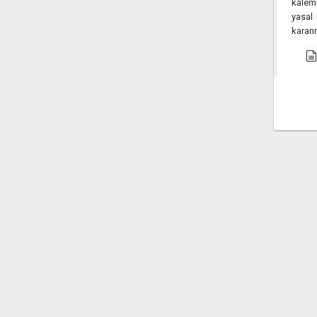
kaleml
yasal 
kararı