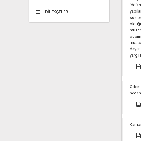
iddia
yapıl
DİLEKÇELER
sözleş
olduğ
muacce
ödenm
muacc
dayana
yargıl
Ödeme 
nedeni
Kambiy