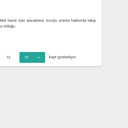
ili hamil olan alacaklının, borçlu ciranta hakkında takip
u olduğu-
kayıt gösteriliyor
12
10