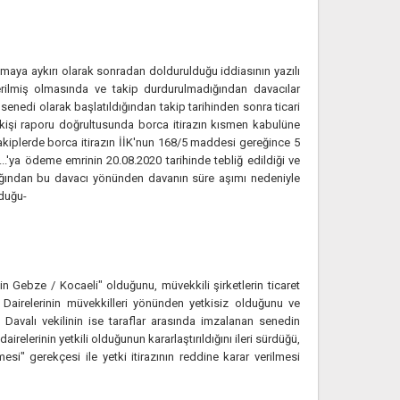
aya aykırı olarak sonradan doldurulduğu iddiasının yazılı
ilmiş olmasında ve takip durdurulmadığından davacılar
nedi olarak başlatıldığından takip tarihinden sonra ticari
rkişi raporu doğrultusunda borca itirazın kısmen kabulüne
takiplerde borca itirazın İİK'nun 168/5 maddesi gereğince 5
.....'ya ödeme emrinin 20.08.2020 tarihinde tebliğ edildiği ve
ldığından bu davacı yönünden davanın süre aşımı nedeniyle
lduğu-
in Gebze / Kocaeli" olduğunu, müvekkili şirketlerin ticaret
 Dairelerinin müvekkilleri yönünden yetkisiz olduğunu ve
Davalı vekilinin ise taraflar arasında imzalanan senedin
airelerinin yetkili olduğunun kararlaştırıldığını ileri sürdüğü,
esi" gerekçesi ile yetki itirazının reddine karar verilmesi