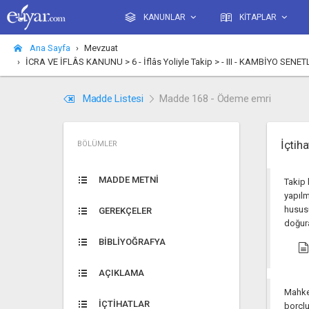
KANUNLAR
KİTAPLAR
Ana Sayfa
Mevzuat
İCRA VE İFLÂS KANUNU > 6 - İflâs Yoliyle Takip > - III - KAMBİYO S
Madde Listesi
Madde 168 - Ödeme emri
İçtiha
BÖLÜMLER
MADDE METNİ
Takip 
yapıl
hususu
GEREKÇELER
doğur
BİBLİYOĞRAFYA
AÇIKLAMA
Mahkem
İÇTİHATLAR
borçl