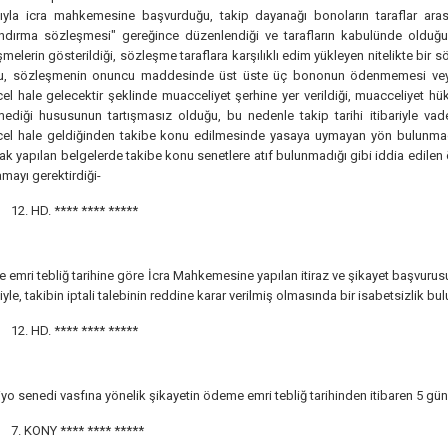
sıyla icra mahkemesine başvurduğu, takip dayanağı bonoların taraflar arası
andırma sözleşmesi" gereğince düzenlendiği ve tarafların kabulünde olduğ
melerin gösterildiği, sözleşme taraflara karşılıklı edim yükleyen nitelikte bi
u, sözleşmenin onuncu maddesinde üst üste üç bononun ödenmemesi veya 
l hale gelecektir şeklinde muacceliyet şerhine yer verildiği, muacceliyet 
ediği hususunun tartışmasız olduğu, bu nedenle takip tarihi itibariyle 
el hale geldiğinden takibe konu edilmesinde yasaya uymayan yön bulunmadı
k yapılan belgelerde takibe konu senetlere atıf bulunmadığı gibi iddia edil
amayı gerektirdiği-
12. HD.
**** **** *****
emri tebliğ tarihine göre İcra Mahkemesine yapılan itiraz ve şikayet başvurus
yle, takibin iptali talebinin reddine karar verilmiş olmasında bir isabetsizlik bu
12. HD.
**** **** *****
o senedi vasfına yönelik şikayetin ödeme emri tebliğ tarihinden itibaren 5 gün
7. KONY
**** **** *****