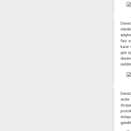
Davacı
olara
aleyhi
faiz u
karar 
gün iç
davanı
reddin
Davacı
sicil
dosya
protok
dolayı
gerekt