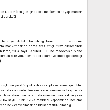
inden itibaren beş gün içinde icra mahkemesine yapılmasının
i gerektiği-
z yolu ile takip başlatıldığı, borçlu ................'ya ödeme
 icra mahkemesinde borca itiraz ettiği, itiraz dilekçesinde
 itiraz, 2004 sayılı Kanun'un 168 inci maddesinin birinci
tirazın süre yönünden reddine karar verilmesi gerekeceği,
i-
orçlunun yasal 5 günlük itiraz ve şikayet süresi geçtikten
 takibini durdurulmasına karar verilmesini talep ettiği,
kla davacı-borçlunun icra mahkemesine müracaatının yasal
2004 sayılı İİK’nın 170/a maddesi kapsamında inceleme
ddine karar verilmesinde bir isabetsizlik olmadığı-