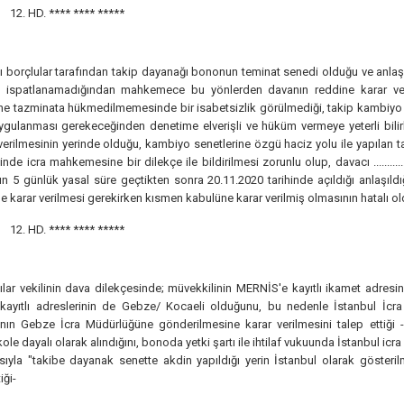
12. HD.
**** **** *****
 borçlular tarafından takip dayanağı bononun teminat senedi olduğu ve anlaşm
k ispatlanamadığından mahkemece bu yönlerden davanın reddine karar ver
ne tazminata hükmedilmemesinde bir isabetsizlik görülmediği, takip kambiyo se
ygulanması gerekeceğinden denetime elverişli ve hüküm vermeye yeterli bili
verilmesinin yerinde olduğu, kambiyo senetlerine özgü haciz yolu ile yapılan 
inde icra mahkemesine bir dilekçe ile bildirilmesi zorunlu olup, davacı .........
n 5 günlük yasal süre geçtikten sonra 20.11.2020 tarihinde açıldığı anlaşı
e karar verilmesi gerekirken kısmen kabulüne karar verilmiş olmasının hatalı o
12. HD.
**** **** *****
lar vekilinin dava dilekçesinde; müvekkilinin MERNİS'e kayıtlı ikamet adresin
e kayıtlı adreslerinin de Gebze/ Kocaeli olduğunu, bu nedenle İstanbul İcra
nın Gebze İcra Müdürlüğüne gönderilmesine karar verilmesini talep ettiği - 
ole dayalı olarak alındığını, bonoda yetki şartı ile ihtilaf vukuunda İstanbul icra d
sıyla "takibe dayanak senette akdin yapıldığı yerin İstanbul olarak gösterilm
iği-