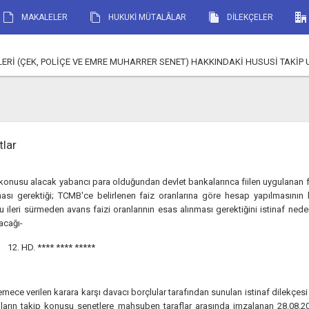
MAKALELER
HUKUKİ MÜTALÂLAR
DİLEKÇELER
ENETLERİ (ÇEK, POLİÇE VE EMRE MUHARRER SENET) HAKKINDAKİ HUSUSİ TAKİP USU
tlar
konusu alacak yabancı para olduğundan devlet bankalarınca fiilen uygulanan fa
ması gerektiği; TCMB'ce belirlenen faiz oranlarına göre hesap yapılmasının 
 ileri sürmeden avans faizi oranlarının esas alınması gerektiğini istinaf ne
acağı-
12. HD.
**** **** *****
ece verilen karara karşı davacı borçlular tarafından sunulan istinaf dilekçe
uların takip konusu senetlere mahsuben taraflar arasında imzalanan 28.08.20