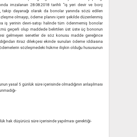
nda imzalanan 28.08.2018 tarihli "iş yeri devir ve borç
u, takip dayanağı olarak da bonolar yanında sözü edilen
r sözleşme olmayıp, ödeme planını içerir şekilde düzenlenmiş
iş yerinin devri-satışı halinde tüm ödenmemiş bonolar
hükmü geçerli olup maddede belirtilen üst üste üç bononun
vadesi gelmeyen senetler de söz konusu madde gereğince
ğından itiraz dilekçesi ekinde sunulan ödeme iddiasına
en ödemelerin sözleşmedeki hükme ilişkin olduğu hususunun
unun yasal 5 günlük süre içerisinde olmadığının anlaşılması
lunmadığı-
lük hak düşürücü süre içerisinde yapılması gerektiği-