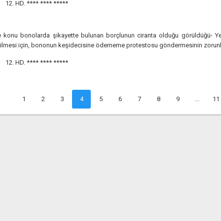
12. HD.
**** **** *****
 konu bonolarda şikayette bulunan borçlunun ciranta olduğu görüldüğü- Yetk
ilmesi için, bononun keşidecisine ödememe protestosu göndermesinin zorunl
12. HD.
**** **** *****
1
2
3
4
5
6
7
8
9
...
11