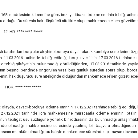
n 168. maddesinin 4. bendine göre; imzaya itirazın ödeme emrinin tebliğ tarih
u olduğu- Bu sürenin hak düşürücü nitelikte olup; mahkemece re'sen gözetilmes
12. HD.
**** **** *****
lı tarafından borçlular aleyhine bonoya dayalı olarak kambiyo senetlerine özgü haci
n 11.03.2016 tarihinde tebliğ edildiği, borçlu vekilinin 17.03.2016 tarihinde
z tebliğ şikâyetinin bulunmadığı görüldüğünden, 17.03.2016 tarihinde yapılan
ının beşinci bendinde öngörülen yasal beş günlük süreden sonra olup, borca i
enin, hak düşürücü süre niteliğinde olduğundan mahkemece re'sen gözetileceğ
. HGK.
**** **** *****
olayda, davacı-borçluya ödeme emrinin 17.12.2021 tarihinde tebliğ edildiği, b
 27.12.2021 tarihinde icra mahkemesine müracaatla ödeme emrinin iptalini ve
unun tebligat usulsüzlüğüne yönelik bir iddiasının da bulunmadığı anlaşılma
inde olmadığı, mahkemesine süresinde yapılmış bir başvuru olmadığından 
asının mümkün olmadığı, bu haliyle mahkemece süresinde açılmayan davanın re