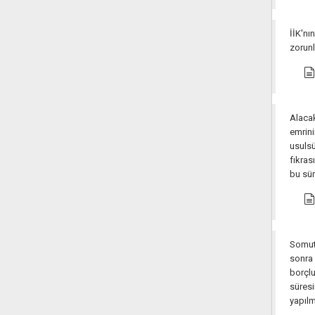
İİK'nı
zorunl
Alacak
emrini
usulsü
fıkras
bu sür
Somut 
sonra
borçl
süres
yapılm