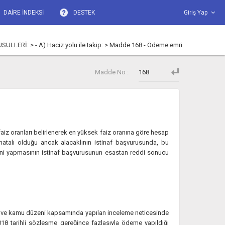
DAİRE İNDEKSİ
DESTEK
Giriş Yap
LLERİ: > - A) Haciz yolu ile takip: > Madde 168 - Ödeme emri
Madde No :
iz oranları belirlenerek en yüksek faiz oranına göre hesap
hatalı olduğu ancak alacaklının istinaf başvurusunda, bu
deni yapmasının istinaf başvurusunun esastan reddi sonucu
si ve kamu düzeni kapsamında yapılan inceleme neticesinde
18 tarihli sözleşme gereğince fazlasıyla ödeme yapıldığı