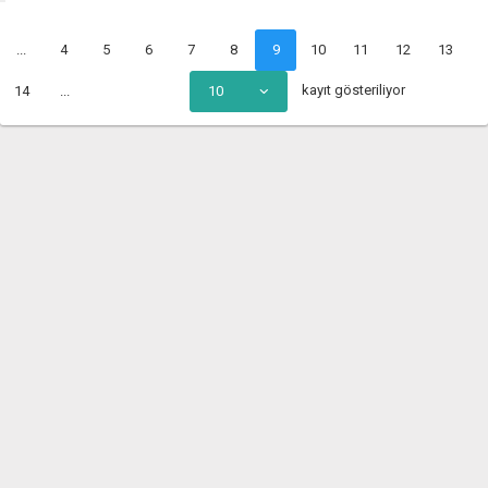
...
4
5
6
7
8
9
10
11
12
13
kayıt gösteriliyor
14
...
10