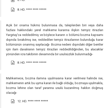
8. HD.
**** **** *****
Açık bir onama hükmü bulunmasa da, taleplerden biri veya daha
fazlası hakkındaki yerel mahkeme kararına ilişkin temyiz itirazları
Yargıtay'ca reddedilmiş ve böylece kararın o bölümü bozma kapsamı
dışında bırakılmış ise, reddedilen temyiz itirazlarının bulunduğu karar
bölümünün onanmış sayılacağı- Bozma nedeni dışındaki diğer bentler
için ilam davalısının temyiz itirazları reddedildiğinden, bu alacaklar
yönünden icra takibinin devamında bir usulsüzlük bulunmadığı-
8. HD.
**** **** *****
Mahkemece, bozma ilamına uyulmasına karar verilmesi halinde ise,
mahkemenin artık bu uyma kararı ile bağlı olduğu, bozmaya uyulmakla,
bozma lehine olan taraf yararına usulü kazanılmış hakkın doğmuş
olacağı-
12. HD.
**** **** *****