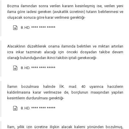
Bozma ilamından sonra verilen kararın kesinleşmiş ise, verilen yeni
ilama göre iadesi gereken (avukatlık ücretinin) tutarın belirlenmesi ve
oluşacak sonuca göre karar verilmesi gerektiği-
8. HD.
**** **** *****
Alacaklının düzeltilerek onama ilamında belirtilen ve miktarı artırılan
icra inkar tazminatı alacağı için önceki dosyadan takibe devam
olanağı bulunduğundan ikinci takibin iptali gerekeceği-
8. HD.
**** **** *****
İlamın bozulması halinde İİK. mad. 40 uyarınca hacizlerin
kaldırılmasına karar verilmezse de, borçlunun maaşından yapılan
kesintilerin durdurulması gerektiği-
8. HD.
**** **** *****
İlam, yıllık izin ücretine ilişkin alacak kalemi yönünden bozulmuş,