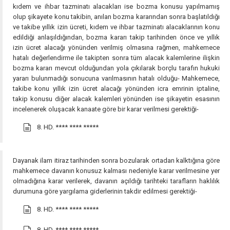
kıdem ve ihbar tazminatı alacakları ise bozma konusu yapılmamış
olup şikayete konu takibin, anılan bozma kararından sonra başlatıldığı
ve takibe yıllık izin ücreti, kıdem ve ihbar tazminatı alacaklarının konu
edildiği anlaşıldığından, bozma kararı takip tarihinden önce ve yıllık
izin ücret alacağı yönünden verilmiş olmasına rağmen, mahkemece
hatalı değerlendirme ile takipten sonra tüm alacak kalemlerine ilişkin
bozma kararı mevcut olduğundan yola çıkılarak borçlu tarafın hukuki
yararı bulunmadığı sonucuna varılmasının hatalı olduğu- Mahkemece,
takibe konu yıllık izin ücret alacağı yönünden icra emrinin iptaline,
takip konusu diğer alacak kalemleri yönünden ise şikayetin esasının
incelenerek oluşacak kanaate göre bir karar verilmesi gerektiği-
8. HD.
**** **** *****
Dayanak ilam itiraz tarihinden sonra bozularak ortadan kalktığına göre
mahkemece davanın konusuz kalması nedeniyle karar verilmesine yer
olmadığına karar verilerek, davanın açıldığı tarihteki tarafların haklılık
durumuna göre yargılama giderlerinin takdir edilmesi gerektiği-
8. HD.
**** **** *****
8. HD.
**** **** *****