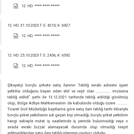
12. HD.
**** **** *****
12. HD. 31.10.2023 T. E: 4210, K: 6927
12. HD.
**** **** *****
12. HD. 25.10.2023 T. E: 2456, K: 6592
12. HD.
**** **** *****
Şikayetçi borçlu şirkete satış ilanının "tebliğ evrakı adreste işyeri
yetkilisi olduğunu beyan eden ehil ve reşit olan ................ imzasına
tebliğ edildi" şerhi ile 13.12.2021 tarihinde tebliğ edildiği görülmüş
olup, Bölge Adliye Mahkemesinin de kabulünde olduğu üzere .............
Ticaret Sicil Müdürlüğü kayıtlarına göre satış ilanı tebliğ tarihi itibariyle
borçlu şirket yetkilisinin adı geçen kişi olmadığı, borçlu şirket yetkilinin
hangi sebeple mutat iş saatlerinde iş yerinde bulunmadığı veya o
sırada evrakı bizzat alamayacak durumda olup olmadığı tespit
edilmediğinden satış ilanı tebliğ işleminin usulsüz olduğu-