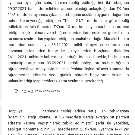
uyarınca aynı gün satış ilanının tebliğ edildiği, her iki tebligatın
29.07.2021 tarihinde belirtilen adrese ulaştığı anlaşıldığından TK ‘nın
21/2. maddesi uyarınca çıkarılan tebligatın usulüne uygun olduğundan
bahsedilemeyeceği, tebligatın TK’nın 21/2. maddesine göre tebliğ
edilebilmesi için önceden TK’nın 10. maddesi uyarınca bilinen adrese
tebligatın çıkartılması ve tebliğ edilmeden iade edilmesi gerekli olup
bu sıraya uyulmadan yapılan tebligatın usulsüz olduğu- Alacaklı banka
tarafından sunulan ve 26.11.2021 tarihli şikayet eden borçlunun
imzasını ihtiva eden belge ile şikayet eden borçlunun ihaleden
26.11.2021 tarihinde haberdar olunduğu iddia edilmekle, bu hususun
araştırılıp borçlunun 09.09.2021 tarihli ihaleyi bu tarihte öğrenip
öğrenmediği ve dolayısıyla ihalenin feshine ilişkin şikayet konusunda
öğrenmeden itibaren yedi günlük sürede başvuruda bulunulup
bulunulmadığı tespit edilerek karar verilmesi gerekeceği-
12. HD.
**** **** *****
Borçluya, ............... tarihinde tebliğ edilen satış ilanı tebligatının
"Merciinin isteği üzerine, TK 35 maddesi gereği evrağın bir parçası
adreste kapıya yapıştırılarak tebliğ edilmiştir." şerhi ile yapıldığı,
Tebligat Yönetmeliği'nin 57. maddesinin 2. fıkrası, uyarınca ek-1 yer