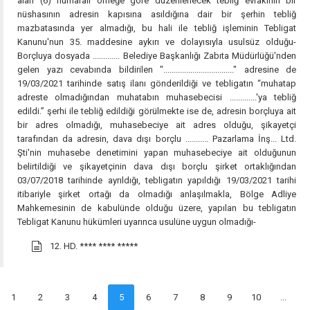
alan (6) numaralı örneğe göre düzenlenecek tebliğ evrakının bir
nüshasının adresin kapısına asıldığına dair bir şerhin tebliğ
mazbatasında yer almadığı, bu hali ile tebliğ işleminin Tebligat
Kanunu'nun 35. maddesine aykırı ve dolayısıyla usulsüz olduğu-
Borçluya dosyada ............. Belediye Başkanlığı Zabıta Müdürlüğü'nden
gelen yazı cevabında bildirilen ".................................." adresine de
19/03/2021 tarihinde satış ilanı gönderildiği ve tebligatın “muhatap
adreste olmadığından muhatabın muhasebecisi .............'ya tebliğ
edildi.” şerhi ile tebliğ edildiği görülmekte ise de, adresin borçluya ait
bir adres olmadığı, muhasebeciye ait adres olduğu, şikayetçi
tarafından da adresin, dava dışı borçlu ........... Pazarlama İnş... Ltd.
Şti'nin muhasebe denetimini yapan muhasebeciye ait olduğunun
belirtildiği ve şikayetçinin dava dışı borçlu şirket ortaklığından
03/07/2018 tarihinde ayrıldığı, tebligatın yapıldığı 19/03/2021 tarihi
itibariyle şirket ortağı da olmadığı anlaşılmakla, Bölge Adliye
Mahkemesinin de kabulünde olduğu üzere, yapılan bu tebligatın
Tebligat Kanunu hükümleri uyarınca usulüne uygun olmadığı-
12. HD.
**** **** *****
1
2
3
4
5
6
7
8
9
10
...