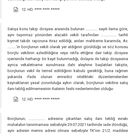
12. HD.
**** **** *****
Satışa konu takip dosyası arasında bulunan ............. sayılı ilama göre,
aynı taşınmaz yönünden alacaklı vekili tarafından ................. tarihli
kıymet takdir raporuna itiraz edildiği, anılan mahkeme kararında, Av.
..........’in borçlunun vekili olarak yer aldığının görüldüğü ve söz konusu
borçlu vekilinin azledildiğine veya istifa ettiğine dair takip dosyası
içerisinde herhangi bir kayıt bulunmadığı, dolayısı ile takip dosyasına
ayrıca vekaletname sunulmasa dahi aleyhine başlatılan takipte,
borçlunun vekil ile temsil edildiğinin kabulü gerektiği, buna rağmen
yukarıda ifade olunan emredici nitelikteki düzenlemelerden
kaynaklanan yasal zorunluluğa aykırı olarak, borçlunun vekiline satış
ilanı tebliğ edilmemesinin ihalenin feshi nedenlerinden olduğu-
12. HD.
**** **** *****
Borçlunun; .................. adresine çıkartılan satış ilanı tebliğ evrakı
muhatabın tanınmaması sebebiyle 29.07.2021 tarihinde iade döndüğü,
aynı adresin mernis adresi olması sebebiyle TK’nın 21/2. maddesi