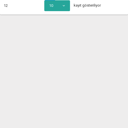
kayıt gösteriliyor
12
10