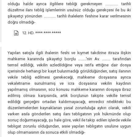
olduğu halde ayrıca ilgililere tebliği gerekmeyen .............. tarihli
düzeltme ilanı tebliğ işlemlerinin usulsüz olduğu gerekçesi ile bu iki
şikayetçi yönünden ............. tarihli ihalelerin feshine karar verilmesinin
doğru olmadığı-
12. HD.
**** **** *****
Yapılan satışla ilgili ihalenin feshi ve kıymet takdirine itiraza ilişkin
mahkeme kararında şikayetçi borçlu .........'nin Av. ......... tarafından
temsil edildiği, vekilin azledildiğine veya istifa ettiğine dair dosya
içerisinde herhangi bir kayıt bulunmadığı görüldüğünden, satış ilanının
vekile tebliğ edilmesi gerekeceği, mahkeme dosyasına ayrıca
vekaletname sunulmamış ve icra dosyasına vekilin kaydının
yapılmamış olmasının, söz konusu mahkeme kararının dosyaya ibraz
edilmiş olması karşısında, artık borçlunun takipte vekille temsil
edildiği gerçeğini ortadan kaldırmayacağı, emredici nitelikteki bu
düzenlemelerden kaynaklanan yasal zorunluluğa aykırı olarak, vekili
varken asıla gönderilen satış ilanı tebligatının yok hükmünde olup
sonuç doğurmayacağı, şu hale göre, vekil ile takip edilen işlerde vekile
tebligat zorunlu olduğundan, asıie yapılan tebligatın usulüne uygun
olup olmamasının da sonuca etkili olmadığı-