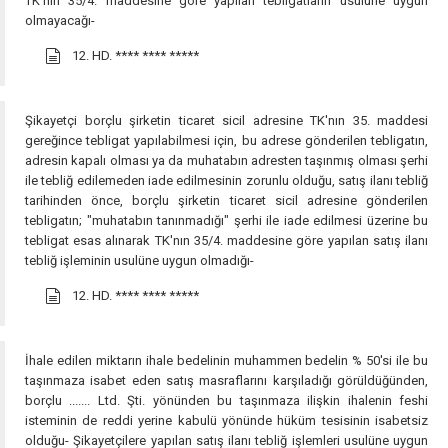
TK'nın 35/4. maddesine göre yapılan tebligatların usulüne uygun
olmayacağı-
12. HD.
**** **** *****
Şikayetçi borçlu şirketin ticaret sicil adresine TK'nın 35. maddesi
gereğince tebligat yapılabilmesi için, bu adrese gönderilen tebligatın,
adresin kapalı olması ya da muhatabın adresten taşınmış olması şerhi
ile tebliğ edilemeden iade edilmesinin zorunlu olduğu, satış ilanı tebliğ
tarihinden önce, borçlu şirketin ticaret sicil adresine gönderilen
tebligatın; "muhatabın tanınmadığı" şerhi ile iade edilmesi üzerine bu
tebligat esas alınarak TK'nın 35/4. maddesine göre yapılan satış ilanı
tebliğ işleminin usulüne uygun olmadığı-
12. HD.
**** **** *****
İhale edilen miktarın ihale bedelinin muhammen bedelin % 50'si ile bu
taşınmaza isabet eden satış masraflarını karşıladığı görüldüğünden,
borçlu ....... Ltd. Şti. yönünden bu taşınmaza ilişkin ihalenin feshi
isteminin de reddi yerine kabulü yönünde hüküm tesisinin isabetsiz
olduğu- Şikayetçilere yapılan satış ilanı tebliğ işlemleri usulüne uygun