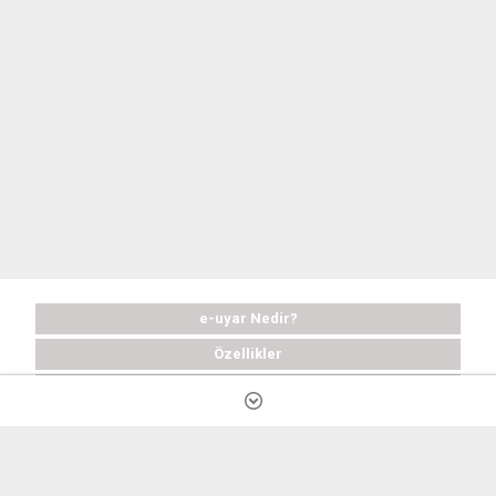
e-uyar Nedir?
Özellikler
Satın Al
Ücretsiz Deneyin
Sık Sorulan Sorular
Destek