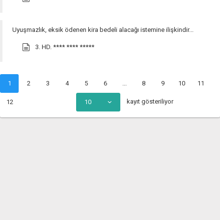
Uyuşmazlık, eksik ödenen kira bedeli alacağı istemine ilişkindir...
3. HD.
**** **** *****
1
2
3
4
5
6
...
8
9
10
11
kayıt gösteriliyor
12
10