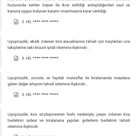
huzurunda verilen beyan ile ikrar edildiği anlaşıldığından usul ve
kanuna uygun bulunan kararın onanmasına karar verildiği-
3. HD.
**** **** *****
Uyuşmazlık, eksik ödenen kira alacaklarının tahsili için başlatılan icra
takiplerine vaki itirazın iptali istemine ilişkindir...
3. HD.
**** **** *****
Uyuşmazlık, zorunlu ve faydalı masraflar ile kiralananda meydana
gelen değer artışının tahsili istemine ilişkindir...
3. HD.
**** **** *****
Uyuşmazlık; kira sözleşmesinin feshi nedeniyle, peşin ödenen kira
bedelinin iadesi ve kiralanana yapılan giderlerin bedelinin tahsili
istemine ilişkindir.