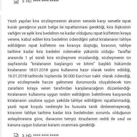
3. HD.
**** **** *****
Yazılı yapılan kira sözleşmesinin aksinin senede karşı senetle ispat
kuralı gereğince yazılı belge ile ispatlanması gerektiği, kira ilişkisinin
varlığını ve aylık kira bedelinin ne kadar olduğunu ispat külfetinin kiraya
verene, kabul edilen kira bedelinin ödendiğini yahut kiralananın tahliye
edildiğinin ispat külfetinin ise kiracıya düştüğü, kiracının, tahliye
tarihine kadar kira bedelini ödemekle yükümlü olduğu- Taraflar
arasında 1 yıl süreli kira sözleşmesi imzalandığı, sözleşmenin ön
sayfasında "kiralananın başlangıcı ve bitimi" başlıklı hükümde
kiralananın 18.01.2018 günü kullanıma hazır olarak teslim edildiği,
16.01.2018 tarihinde toplamda 50.000 Euro'nun nakit olarak ödendiği,
yine sözleşmede hacze gelinmesi durumunda oluşabilecek tüm
zararların kiraya veren tarafından karşılanacağının düzenlendiği-
Kiralananın kullanıma uygun teslim edildiğinin belirtilmesi karşısında
kiralananın usulüne uygun şekilde tahliye edildiğinin ispatlanmadığı,
yazılı ispat koşulu nedeniyle bu hususta tanık dinlenemeyeceği,
kiracının tahliye tarihine kadar kira bedelinden sorumlu olduğunun
anlaşılmasına göre, davacının temyiz itirazlarının reddi ile usul ve
kanuna uygun bulunan kararın onanması gerektiği-
3. HD.
**** **** *****