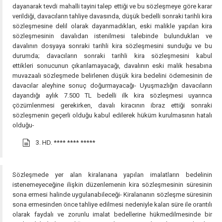
dayanarak tevdi mahalli tayini talep ettiği ve bu sözleşmeye göre karar
verildiği, davacıların tahliye davasında, düşük bedelli sonraki tarihli kira
sözleşmesine delil olarak dayanmadıkları, eski malikle yapılan kira
sözleşmesinin davalıdan istenilmesi talebinde bulundukları ve
davalının dosyaya sonraki tarihli kira sözleşmesini sunduğu ve bu
durumda; davacıların sonraki tarihli kira sözleşmesini kabul
ettikleri sonucunun çıkarılamayacağı, davalının eski malik hesabına
muvazaalı sözleşmede belirlenen düşük kira bedelini ödemesinin de
davacılar aleyhine sonuç doğurmayacağı- Uyuşmazlığın davacıların
dayandığı aylık 7.500 TL bedelli ilk kira sözleşmesi uyarınca
çözümlenmesi gerekirken, davalı kiracının ibraz ettiği sonraki
sözleşmenin geçerli olduğu kabul edilerek hüküm kurulmasının hatalı
olduğu-
3. HD.
**** **** *****
Sözleşmede yer alan kiralanana yapılan imalatların bedelinin
istenemeyeceğine ilişkin düzenlemenin kira sözleşmesinin süresinin
sona ermesi halinde uygulanabileceği- Kiralananın sözleşme süresinin
sona ermesinden önce tahliye edilmesi nedeniyle kalan süre ile orantılı
olarak faydalı ve zorunlu imalat bedellerine hükmedilmesinde bir