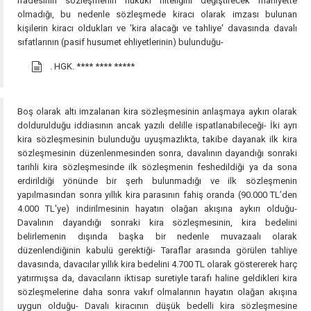
ifadesinin sözleşmenin hukuki niteliğini değiştirecek mahiyette
olmadığı, bu nedenle sözleşmede kiracı olarak imzası bulunan
kişilerin kiracı oldukları ve 'kira alacağı ve tahliye' davasında davalı
sıfatlarının (pasif husumet ehliyetlerinin) bulunduğu-
. HGK.
**** **** *****
Boş olarak altı imzalanan kira sözleşmesinin anlaşmaya aykırı olarak
doldurulduğu iddiasının ancak yazılı delille ispatlanabileceği- İki ayrı
kira sözleşmesinin bulunduğu uyuşmazlıkta, takibe dayanak ilk kira
sözleşmesinin düzenlenmesinden sonra, davalının dayandığı sonraki
tarihli kira sözleşmesinde ilk sözleşmenin feshedildiği ya da sona
erdirildiği yönünde bir şerh bulunmadığı ve ilk sözleşmenin
yapılmasından sonra yıllık kira parasının fahiş oranda (90.000 TL’den
4.000 TL'ye) indirilmesinin hayatın olağan akışına aykırı olduğu-
Davalının dayandığı sonraki kira sözleşmesinin, kira bedelini
belirlemenin dışında başka bir nedenle muvazaalı olarak
düzenlendiğinin kabulü gerektiği- Taraflar arasında görülen tahliye
davasında, davacılar yıllık kira bedelini 4.700 TL olarak göstererek harç
yatırmışsa da, davacıların iktisap suretiyle tarafı haline geldikleri kira
sözleşmelerine daha sonra vakıf olmalarının hayatın olağan akışına
uygun olduğu- Davalı kiracının düşük bedelli kira sözleşmesine