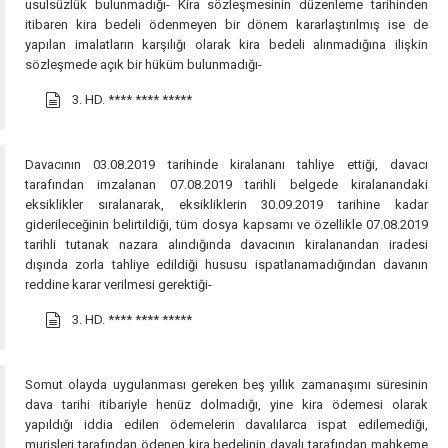
usulsüzlük bulunmadığı- Kira sözleşmesinin düzenleme tarihinden
itibaren kira bedeli ödenmeyen bir dönem kararlaştırılmış ise de
yapılan imalatların karşılığı olarak kira bedeli alınmadığına ilişkin
sözleşmede açık bir hüküm bulunmadığı-
3. HD.
**** **** *****
Davacının 03.08.2019 tarihinde kiralananı tahliye ettiği, davacı
tarafından imzalanan 07.08.2019 tarihli belgede kiralanandaki
eksiklikler sıralanarak, eksikliklerin 30.09.2019 tarihine kadar
giderileceğinin belirtildiği, tüm dosya kapsamı ve özellikle 07.08.2019
tarihli tutanak nazara alındığında davacının kiralanandan iradesi
dışında zorla tahliye edildiği hususu ispatlanamadığından davanın
reddine karar verilmesi gerektiği-
3. HD.
**** **** *****
Somut olayda uygulanması gereken beş yıllık zamanaşımı süresinin
dava tarihi itibariyle henüz dolmadığı, yine kira ödemesi olarak
yapıldığı iddia edilen ödemelerin davalılarca ispat edilemediği,
murisleri tarafından ödenen kira bedelinin davalı tarafından mahkeme