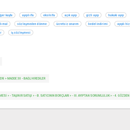
ğer kaybı
ayıplı ifa
eksik ifa
açık ayıp
gizli ayıp
hukuki ayıp
lı mal
sözleşmeden dönme
ücretsiz onarım
bedel indirimi
ayıplı hi
ar
iş sözleşmesi
ERI > MADDE 30 - BAĞLI KREDILER
SI > - TAŞINIR SATIŞI > - B. SATICININ BORÇLARI > - III. AYIPTAN SORUMLULUK > - 4. GÖZD