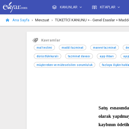
KANUNLAR
KİTAPLAR
Ana Sayfa
Mevzuat
TÜKETİCİ KANUNU > - Genel Esaslar > Madde 
Kavramlar
mal teslimi
maddi tazminat
manevi tazminat
de
dürüstlük kuralı
tazminat davası
ayıp ihbarı
ayıp
müştereken ve müteselsilen sorumluluk
fazlaya ilişkin hakl
Satış esnasınd
olarak yapılmay
kaybının ödetil