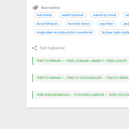
Kavramlar
mal teslimi
maddi tazminat
manevi tazminat
de
dürüstlük kuralı
tazminat davası
ayıp ihbarı
ayıp
müştereken ve müteselsilen sorumluluk
fazlaya ilişkin hakl
İlgili bağlantılar
TÜKETİCİ KANUNU > - GENEL ESASLAR > MADDE 4 - TEMEL ILKELER
TÜKETİCİ KANUNU > - TÜKETICI SÖZLEŞMELERI > - TÜKETICI KREDIL
TÜRK BORÇLAR KANUNU > - ÖZEL BORÇ İLIŞKILERI > - SATIŞ SÖZLEŞME