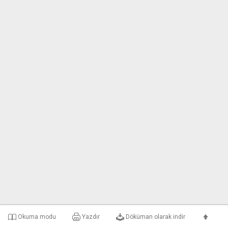
Okuma modu
Yazdır
Döküman olarak indir