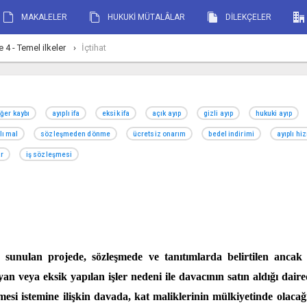
MAKALELER
HUKUKİ MÜTALÂLAR
DİLEKÇELER
4 - Temel ilkeler
İçtihat
ğer kaybı
ayıplı ifa
eksik ifa
açık ayıp
gizli ayıp
hukuki ayıp
lı mal
sözleşmeden dönme
ücretsiz onarım
bedel indirimi
ayıplı hi
ar
iş sözleşmesi
a sunulan projede, sözleşmede ve tanıtımlarda belirtilen anca
an veya eksik yapılan işler nedeni ile davacının satın aldığı dair
mesi istemine ilişkin davada, kat maliklerinin mülkiyetinde olacağ