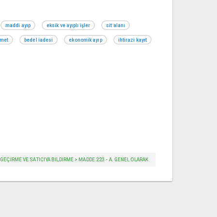
maddi ayıp
eksik ve ayıplı işler
sit alanı
zmet
bedel iadesi
ekonomik ayıp
ihtirazi kayıt
EN GEÇIRME VE SATICIYA BILDIRME > MADDE 223 - A. GENEL OLARAK