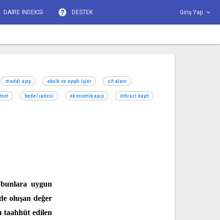
DAİRE İNDEKSİ
DESTEK
Giriş Yap
maddi ayıp
eksik ve ayıplı işler
sit alanı
zmet
bedel iadesi
ekonomik ayıp
ihtirazi kayıt
k bunlara uygun
ede oluşan değer
ı taahhüt edilen