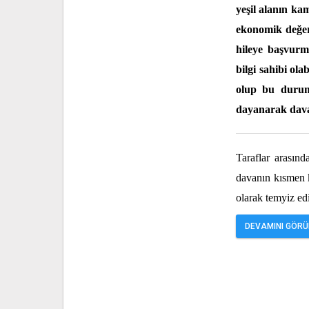
yeşil alanın ka
ekonomik değeri
hileye başvurm
bilgi sahibi ol
olup bu durumd
dayanarak dava 
Taraflar arasın
davanın kısmen 
olarak temyiz edi
DEVAMINI GÖRÜN