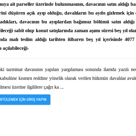
muya ait parseller üzerinde bulunmasının, davacının satın aldığı 
ni düşüren açık ayıp olduğu, davalıların bu ayıbı gizlemek için
adıkları, davacının bu ayıplardan bağımsız bölümü satın aldığı 
abileceği sabit olup konut satışlarında zaman aşımı süresi beş yıl o
a malı teslim aldığı tarihten itibaren beş yıl içerisinde 4077
açılabileceği-
daki tazminat davasının yapılan yargılaması sonunda ilamda yazılı ne
kabulüne kısmen reddine yönelik olarak verilen hükmün davalılar avuk
lmesi üzerine ilgililere çağrı ka
...
TÜLEMEK İÇİN GİRİŞ YAPIN