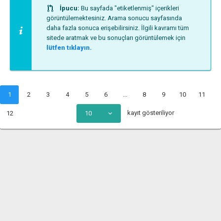
İpucu:
Bu sayfada "etiketlenmiş" içerikleri
görüntülemektesiniz. Arama sonucu sayfasında
daha fazla sonuca erişebilirsiniz. İlgili kavramı tüm
sitede aratmak ve bu sonuçları görüntülemek için
lütfen tıklayın.
1
2
3
4
5
6
...
8
9
10
11
kayıt gösteriliyor
12
10