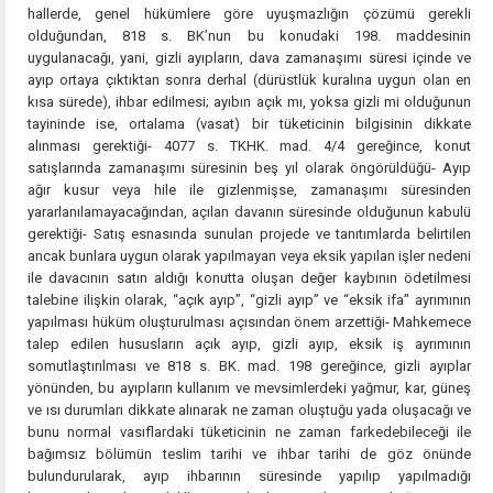
hallerde, genel hükümlere göre uyuşmazlığın çözümü gerekli
olduğundan, 818 s. BK’nun bu konudaki 198. maddesinin
uygulanacağı, yani, gizli ayıpların, dava zamanaşımı süresi içinde ve
ayıp ortaya çıktıktan sonra derhal (dürüstlük kuralına uygun olan en
kısa sürede), ihbar edilmesi; ayıbın açık mı, yoksa gizli mi olduğunun
tayininde ise, ortalama (vasat) bir tüketicinin bilgisinin dikkate
alınması gerektiği- 4077 s. TKHK. mad. 4/4 gereğince, konut
satışlarında zamanaşımı süresinin beş yıl olarak öngörüldüğü- Ayıp
ağır kusur veya hile ile gizlenmişse, zamanaşımı süresinden
yararlanılamayacağından, açılan davanın süresinde olduğunun kabulü
gerektiği- Satış esnasında sunulan projede ve tanıtımlarda belirtilen
ancak bunlara uygun olarak yapılmayan veya eksik yapılan işler nedeni
ile davacının satın aldığı konutta oluşan değer kaybının ödetilmesi
talebine ilişkin olarak, “açık ayıp”, “gizli ayıp” ve “eksik ifa” ayrımının
yapılması hüküm oluşturulması açısından önem arzettiği- Mahkemece
talep edilen hususların açık ayıp, gizli ayıp, eksik iş ayrımının
somutlaştırılması ve 818 s. BK. mad. 198 gereğince, gizli ayıplar
yönünden, bu ayıpların kullanım ve mevsimlerdeki yağmur, kar, güneş
ve ısı durumları dikkate alınarak ne zaman oluştuğu yada oluşacağı ve
bunu normal vasıflardaki tüketicinin ne zaman farkedebileceği ile
bağımsız bölümün teslim tarihi ve ihbar tarihi de göz önünde
bulundurularak, ayıp ihbarının süresinde yapılıp yapılmadığı