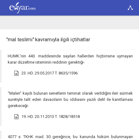
"mal teslimi" kavramıyla ilgili içtihatlar
HUMK.'nin 440. maddesinde sayılan hallerden hiçbirisine uymayan
karar düzeltme isteminin reddinin gerektiği-
23. HD. 29.05.2017 T. 8635/1596
“Malen” kaydı bulunan senetlerin teminat olarak verildiğini ileri sürmek
suretiyle talil eden davacıların bu iddiasını yazılı delil ile kanıtlaması
gerekeceği-
19. HD. 20.11.2013 T. 1828/18518
4077 s. TKHK mad. 30 gereğince, bu kanunda hüküm bulunmayan