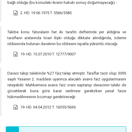
bağlı olduğu (bu konudaki ikrarın hukuki sonuç doğurmayacağı) -
2. HD. 19.06.1975 T. 5566/5585
Takibe konu faturaların her iki tarafın defterinde yer aldığına ve
tarafların aralarında ticari ilişki olduğu dikkate alındığında, ödeme
iddiasında bulunan davalının bu iddiasını ispatla yükümlü olacağı-
19. HD. 15.07.2010 T. 12777/9007
Davacı takip talebinde %27 faiz talep etmiştir. Taraflar tacir olup 3095
sayılı Yasanın 2. maddesi uyarınca alacaklı avans faiz uygulanmasını
isteyebilir. Mahkemece avans faiz oranı saptanıp davacının talebi de
gözetilerek buna göre karar verilmesi gerekirken yasal faize
hükmedilmesinin bozmayı gerektireceği-
19. HD. 04.04.2012 T. 16355/5636