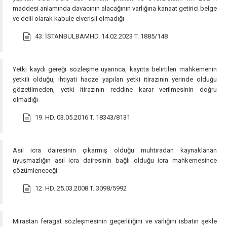
maddesi anlamında davacının alacağının varlığına kanaat getirici belge
ve delil olarak kabule elverişli olmadığı-
43. İSTANBULBAMHD. 14.02.2023 T. 1885/148
Yetki kaydı gereği sözleşme uyarınca, kayıtta belirtilen mahkemenin
yetkili olduğu, ihtiyati hacze yapılan yetki itirazının yerinde olduğu
gözetilmeden, yetki itirazının reddine karar verilmesinin doğru
olmadığı-
19. HD. 03.05.2016 T. 18343/8131
Asıl icra dairesinin çıkarmış olduğu muhtıradan kaynaklanan
uyuşmazlığın asıl icra dairesinin bağlı olduğu icra mahkemesince
çözümleneceği-
12. HD. 25.03.2008 T. 3098/5992
Mirastan feragat sözleşmesinin geçerliliğini ve varlığını isbatın şekle