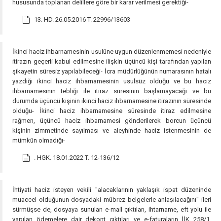
hususunda toplanan delillere göre bir karar verilmesi gerektiği-
13. HD. 26.05.2016 T. 22996/13603
İkinci haciz ihbarnamesinin usulüne uygun düzenlenmemesi nedeniyle
itirazın geçerli kabul edilmesine ilişkin üçüncü kişi tarafından yapılan
şikayetin süresiz yapılabileceği- İcra müdürlüğünün numarasının hatalı
yazdığı ikinci haciz ihbarnamesinin usulsüz olduğu ve bu haciz
ihbarnamesinin tebliği ile itiraz süresinin başlamayacağı ve bu
durumda üçüncü kişinin ikinci haciz ihbarnamesine itirazının süresinde
olduğu- İkinci haciz ihbarnamesine süresinde itiraz edilmesine
rağmen, üçüncü haciz ihbarnamesi gönderilerek borcun üçüncü
kişinin zimmetinde sayılması ve aleyhinde haciz istenmesinin de
mümkün olmadığı-
. HGK. 18.01.2022 T. 12-136/12
İhtiyati haciz isteyen vekili "alacaklarının yaklaşık ispat düzeninde
muaccel olduğunun dosyadaki mübrez belgelerle anlaşılacağını" ileri
sürmüşse de, dosyaya sunulan e-mail çıktıları, ihtarname, eft yolu ile
yapılan ödemelere dair dekont çıktıları ve e-faturaların İİK 258/1.