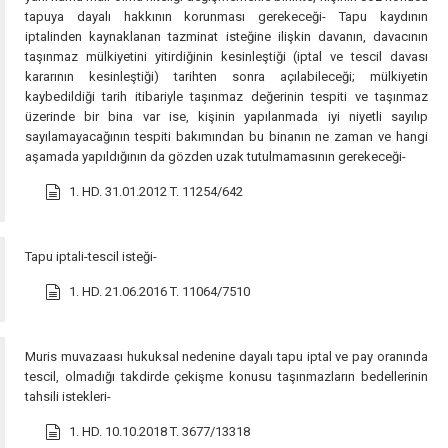
tapuya dayalı hakkının korunması gerekeceği- Tapu kaydının
iptalinden kaynaklanan tazminat isteğine ilişkin davanın, davacının
taşınmaz mülkiyetini yitirdiğinin kesinleştiği (iptal ve tescil davası
kararının kesinleştiği) tarihten sonra açılabileceği; mülkiyetin
kaybedildiği tarih itibariyle taşınmaz değerinin tespiti ve taşınmaz
üzerinde bir bina var ise, kişinin yapılanmada iyi niyetli sayılıp
sayılamayacağının tespiti bakımından bu binanın ne zaman ve hangi
aşamada yapıldığının da gözden uzak tutulmamasının gerekeceği-
1. HD. 31.01.2012 T. 11254/642
Tapu iptali-tescil isteği-
1. HD. 21.06.2016 T. 11064/7510
Muris muvazaası hukuksal nedenine dayalı tapu iptal ve pay oranında
tescil, olmadığı takdirde çekişme konusu taşınmazların bedellerinin
tahsili istekleri-
1. HD. 10.10.2018 T. 3677/13318