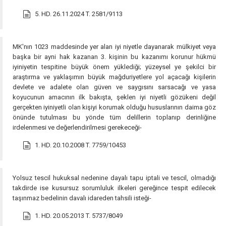
5. HD. 26.11.2024 T. 2581/9113
MK'nın 1023 maddesinde yer alan iyi niyetle da­yanarak mülkiyet veya
başka bir ayni hak kazanan 3. kişinin bu kazanı­mı korunur hükmü
iyiniyetin tespitine büyük önem yüklediği; yüzeysel ye şekil­ci bir
araştırma ve yaklaşımın büyük mağduriyetlere yol açacağı kişilerin
devlete ve adalete olan güven ve saygısını sarsacağı ve yasa
koyucunun amacının ilk bakışta, şeklen iyi niyetli gözükeni değil
gerçekten iyiniyetli olan kişiyi korumak olduğu hususlarının daima göz
önünde tutulması bu yönde tüm delillerin toplanıp derinliğine
irdelenmesi ve değerlendirilmesi gerekeceği-
1. HD. 20.10.2008 T. 7759/10453
Yolsuz tescil hukuksal nedenine dayalı tapu iptali ve tescil, olmadığı
takdirde ise kusursuz sorumluluk ilkeleri gereğince tespit edilecek
taşınmaz bedelinin davalı idareden tahsili isteği-
1. HD. 20.05.2013 T. 5737/8049