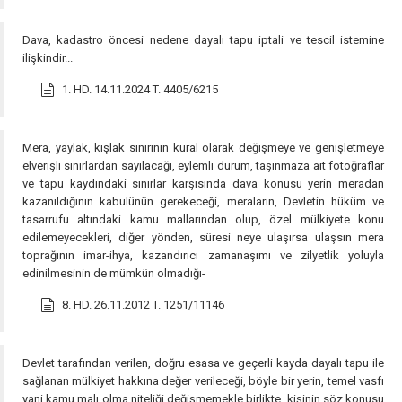
Dava, kadastro öncesi nedene dayalı tapu iptali ve tescil istemine
ilişkindir...
1. HD. 14.11.2024 T. 4405/6215
Mera, yaylak, kışlak sınırının kural olarak değişmeye ve genişletmeye
elverişli sınırlardan sayılacağı, eylemli durum, taşınmaza ait fotoğraflar
ve tapu kaydındaki sınırlar karşısında dava konusu yerin meradan
kazanıldığının kabulünün gerekeceği, meraların, Devletin hüküm ve
tasarrufu altındaki kamu mallarından olup, özel mülkiyete konu
edilemeyecekleri, diğer yönden, süresi neye ulaşırsa ulaşsın mera
toprağının imar-ihya, kazandırıcı zamanaşımı ve zilyetlik yoluyla
edinilmesinin de mümkün olmadığı-
8. HD. 26.11.2012 T. 1251/11146
Devlet tarafından verilen, doğru esasa ve geçerli kayda dayalı tapu ile
sağlanan mülkiyet hakkına değer verileceği, böyle bir yerin, temel vasfı
yani kamu malı olma niteliği değişmemekle birlikte, kişinin söz konusu