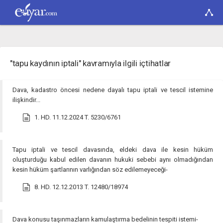
"tapu kaydının iptali" kavramıyla ilgili içtihatlar
Dava, kadastro öncesi nedene dayalı tapu iptali ve tescil istemine
ilişkindir...
1. HD. 11.12.2024 T. 5230/6761
Tapu iptali ve tescil davasında, eldeki dava ile kesin hüküm
oluşturduğu kabul edilen davanın hukuki sebebi aynı olmadığından
kesin hüküm şartlarının varlığından söz edilemeyeceği-
8. HD. 12.12.2013 T. 12480/18974
Dava konusu taşınmazların kamulaştırma bedelinin tespiti istemi-