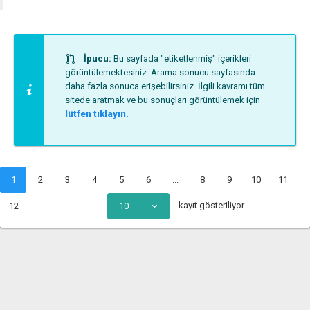
İpucu:
Bu sayfada "etiketlenmiş" içerikleri
görüntülemektesiniz. Arama sonucu sayfasında
daha fazla sonuca erişebilirsiniz. İlgili kavramı tüm
sitede aratmak ve bu sonuçları görüntülemek için
lütfen tıklayın.
1
2
3
4
5
6
...
8
9
10
11
kayıt gösteriliyor
12
10