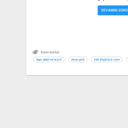
DEVAMINI GÖRÜN
Kavramlar
tapu iptali ve tescil
dava şartı
hak düşürücü süre