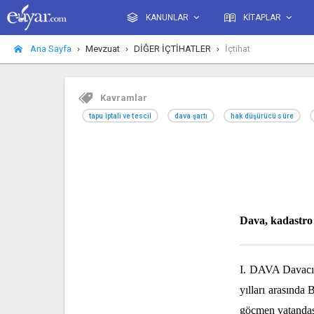
KANUNLAR
KİTAPLAR
Ana Sayfa
Mevzuat
DİĞER İÇTİHATLER
İçtihat
Kavramlar
tapu iptali ve tescil
dava şartı
hak düşürücü süre
Dava, kadastro ö
I. DAVA Davacıla
yılları arasında 
göçmen vatandaş