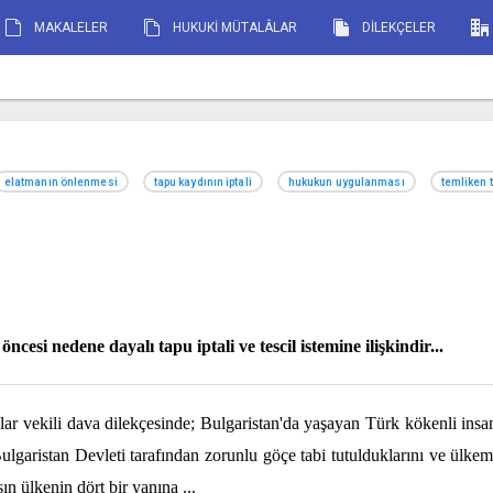
MAKALELER
HUKUKİ MÜTALÂLAR
DİLEKÇELER
elatmanın önlenmesi
tapu kaydının iptali
hukukun uygulanması
temliken 
ncesi nedene dayalı tapu iptali ve tescil istemine ilişkindir...
r vekili dava dilekçesinde; Bulgaristan'da yaşayan Türk kökenli ins
Bulgaristan Devleti tarafından zorunlu göçe tabi tutulduklarını ve ülke
ın ülkenin dört bir yanına
...