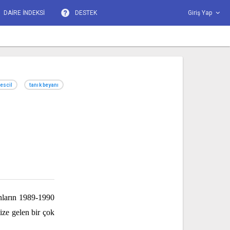
DAİRE İNDEKSİ
DESTEK
Giriş Yap
tescil
tanık beyanı
anların 1989-1990
mize gelen bir çok