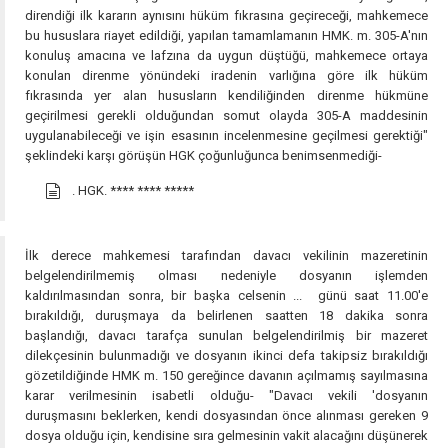
direndiği ilk kararın aynısını hüküm fıkrasına geçireceği, mahkemece
bu hususlara riayet edildiği, yapılan tamamlamanın HMK. m. 305-A'nın
konuluş amacına ve lafzına da uygun düştüğü, mahkemece ortaya
konulan direnme yönündeki iradenin varlığına göre ilk hüküm
fıkrasında yer alan hususların kendiliğinden direnme hükmüne
geçirilmesi gerekli olduğundan somut olayda 305-A maddesinin
uygulanabileceği ve işin esasının incelenmesine geçilmesi gerektiği"
şeklindeki karşı görüşün HGK çoğunluğunca benimsenmediği-
. HGK.
**** **** *****
İlk derece mahkemesi tarafından davacı vekilinin mazeretinin
belgelendirilmemiş olması nedeniyle dosyanın işlemden
kaldırılmasından sonra, bir başka celsenin ... günü saat 11.00'e
bırakıldığı, duruşmaya da belirlenen saatten 18 dakika sonra
başlandığı, davacı tarafça sunulan belgelendirilmiş bir mazeret
dilekçesinin bulunmadığı ve dosyanın ikinci defa takipsiz bırakıldığı
gözetildiğinde HMK m. 150 gereğince davanın açılmamış sayılmasına
karar verilmesinin isabetli olduğu- "Davacı vekili 'dosyanın
duruşmasını beklerken, kendi dosyasından önce alınması gereken 9
dosya olduğu için, kendisine sıra gelmesinin vakit alacağını düşünerek