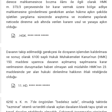
derece mahkemesince bozma ilâmı ile ilgili olarak HMK
m. 373/3 çerçevesinde bir karar vermek üzere bölge adliye
mahkemesine gönderilmesi gerekirken anılan hükme aykırı şekilde
işletilen yargılama sürecinde araştırma ve inceleme yapılarak
neticede direnme adı altında verilen kararın usul ve yasaya aykırı
olduğu-
. HGK.
**** **** *****
Davanın takip edilmediği gerekçesi ile dosyanın işlemden kaldırılması
ve sonuç olarak 6100 sayılı Hukuk Muhakemeleri Kanun'nun (HMK)
150. maddesi uyarınca davanın açılmamış sayılmasına karar
verilmesinin duruşmadan haberi olmayan asli müdahilin HMK'nın 23.
maddesinde yer alan hukuki dinlenilme hakkının ihlali niteliğinde
olduğu-
11. HD.
**** **** *****
6292 s. K. m. 7'de öngörülen "bedelsiz iade", olmadığı taktirde
"tazminat" istemli ve terditli olarak açılan davaların klasik tapu iptali ve
tescil davaları niteliğinde olmadığı- Çekişmeli taşınmazlar yönünden