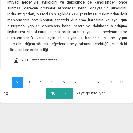
ihtiyacı nedeniyle ayrıldığını ve geldiğinde de kendisinden önce
alınması gereken dosyalar alınmadan kendi dosyasının alındığını'
iddia ettiğinden, bu iddianın açıklığa kavuşturulması bakımından ilgili
mahkemenin söz konusu tarihteki duruşma listesinin ve aynı gün
duruşması yapılan dosyaların hangi saatte ve dakikada alındığına
ilişkin UYAP ile oluşturulan elektronik ortam kayıtlarının incelenmesi ve
mahkemenin 'davanın açılmamış sayılması' kararının usulüne uygun
olup olmadığına yönelik değerlendirme yapılması gerektiği" şeklindeki
görüşe itibar edilmediği-
9. HD.
**** **** *****
1
2
3
4
5
6
7
...
9
10
11
kayıt gösteriliyor
12
10