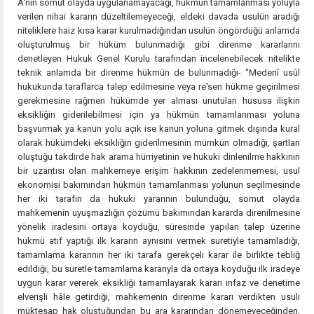
A'nın somut olayda uygulanamayacağı, hükmün tamamlanması yoluyla
verilen nihai kararın düzeltilemeyeceği, eldeki davada usulün aradığı
niteliklere haiz kısa karar kurulmadığından usulün öngördüğü anlamda
oluşturulmuş bir hüküm bulunmadığı gibi direnme kararlarını
denetleyen Hukuk Genel Kurulu tarafından incelenebilecek nitelikte
teknik anlamda bir direnme hükmün de bulunmadığı- "Medenî usûl
hukukunda taraflarca talep edilmesine veya re'sen hükme geçirilmesi
gerekmesine rağmen hükümde yer alması unutulan hususa ilişkin
eksikliğin giderilebilmesi için ya hükmün tamamlanması yoluna
başvurmak ya kanun yolu açık ise kanun yoluna gitmek dışında kural
olarak hükümdeki eksikliğin giderilmesinin mümkün olmadığı, şartları
oluştuğu takdirde hak arama hürriyetinin ve hukuki dinlenilme hakkının
bir uzantısı olan mahkemeye erişim hakkının zedelenmemesi, usul
ekonomisi bakımından hükmün tamamlanması yolunun seçilmesinde
her iki tarafın da hukuki yararının bulunduğu, somut olayda
mahkemenin uyuşmazlığın çözümü bakımından kararda direnilmesine
yönelik iradesini ortaya koyduğu, süresinde yapılan talep üzerine
hükmü atıf yaptığı ilk kararın aynısını vermek suretiyle tamamladığı,
tamamlama kararının her iki tarafa gerekçeli karar ile birlikte tebliğ
edildiği, bu suretle tamamlama kararıyla da ortaya koyduğu ilk iradeye
uygun karar vererek eksikliği tamamlayarak kararı infaz ve denetime
elverişli hâle getirdiği, mahkemenin direnme kararı verdikten usuli
müktesap hak oluştuğundan bu ara kararından dönemeyeceğinden,