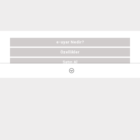
e-uyar Nedir?
Özellikler
Satın Al
Ücretsiz Deneyin
Sık Sorulan Sorular
Destek
Şirket Bilgileri
Gizlilik ve Kullanım Koşulları
Kişisel Verilerin İşlenmesi Hakkında Aydınlatma Metni