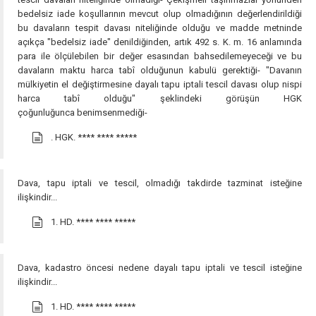
bedelsiz iade koşullarının mevcut olup olmadığının değerlendirildiği
bu davaların tespit davası niteliğinde olduğu ve madde metninde
açıkça "bedelsiz iade" denildiğinden, artık 492 s. K. m. 16 anlamında
para ile ölçülebilen bir değer esasından bahsedilemeyeceği ve bu
davaların maktu harca tabî olduğunun kabulü gerektiği- "Davanın
mülkiyetin el değiştirmesine dayalı tapu iptali tescil davası olup nispi
harca tabî olduğu" şeklindeki görüşün HGK
çoğunluğunca benimsenmediği-
. HGK.
**** **** *****
Dava, tapu iptali ve tescil, olmadığı takdirde tazminat isteğine
ilişkindir...
1. HD.
**** **** *****
Dava, kadastro öncesi nedene dayalı tapu iptali ve tescil isteğine
ilişkindir...
1. HD.
**** **** *****