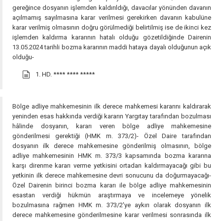
gereğince dosyanın işlemden kaldırıldığı, davacılar yönünden davanın
açılmamış sayılmasına karar verilmesi gerekirken davanın kabulüne
karar verilmiş olmasının doğru görülmediği belirtilmiş ise de ikinci kez
işlemden kaldırma kararının hatalı olduğu gözetildiğinde Dairenin
13.05.2024 tarihli bozma kararının maddi hataya dayalı olduğunun açık
olduğu-
1. HD.
**** **** *****
Bölge adliye mahkemesinin ilk derece mahkemesi kararını kaldırarak
yeninden esas hakkında verdiği kararın Yargıtay tarafından bozulması
hâlinde dosyanın, kararı veren bölge adliye mahkemesine
gönderilmesi gerektiği (HMK m. 373/2)- Özel Daire tarafından
dosyanın ilk derece mahkemesine gönderilmiş olmasının, bölge
adliye mahkemesinin HMK m. 373/3 kapsamında bozma kararına
karşı direnme kararı verme yetkisini ortadan kaldırmayacağı gibi bu
yetkinin ilk derece mahkemesine devri sonucunu da doğurmayacağı-
Özel Dairenin birinci bozma kararı ile bölge adliye mahkemesinin
esastan verdiği hükmün araştırmaya ve incelemeye yönelik
bozulmasına rağmen HMK m. 373/2'ye aykırı olarak dosyanın ilk
derece mahkemesine gönderilmesine karar verilmesi sonrasında ilk