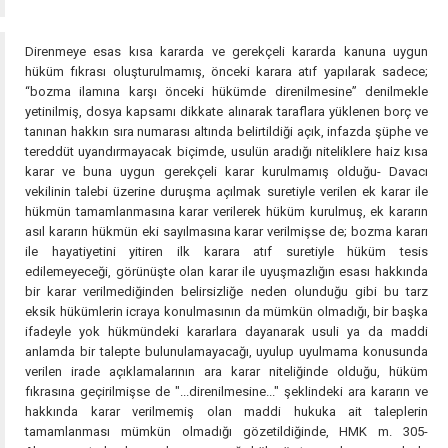
Direnmeye esas kısa kararda ve gerekçeli kararda kanuna uygun
hüküm fıkrası oluşturulmamış, önceki karara atıf yapılarak sadece;
“bozma ilamına karşı önceki hükümde direnilmesine” denilmekle
yetinilmiş, dosya kapsamı dikkate alınarak taraflara yüklenen borç ve
tanınan hakkın sıra numarası altında belirtildiği açık, infazda şüphe ve
tereddüt uyandırmayacak biçimde, usulün aradığı niteliklere haiz kısa
karar ve buna uygun gerekçeli karar kurulmamış olduğu- Davacı
vekilinin talebi üzerine duruşma açılmak suretiyle verilen ek karar ile
hükmün tamamlanmasına karar verilerek hüküm kurulmuş, ek kararın
asıl kararın hükmün eki sayılmasına karar verilmişse de; bozma kararı
ile hayatiyetini yitiren ilk karara atıf suretiyle hüküm tesis
edilemeyeceği, görünüşte olan karar ile uyuşmazlığın esası hakkında
bir karar verilmediğinden belirsizliğe neden olunduğu gibi bu tarz
eksik hükümlerin icraya konulmasının da mümkün olmadığı, bir başka
ifadeyle yok hükmündeki kararlara dayanarak usuli ya da maddi
anlamda bir talepte bulunulamayacağı, uyulup uyulmama konusunda
verilen irade açıklamalarının ara karar niteliğinde olduğu, hüküm
fıkrasına geçirilmişse de "...direnilmesine..." şeklindeki ara kararın ve
hakkında karar verilmemiş olan maddi hukuka ait taleplerin
tamamlanması mümkün olmadığı gözetildiğinde, HMK m. 305-