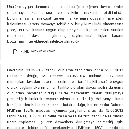
Usulüne uygun duruşma gün saati tebliğine rağmen davacı tarafın
duruşmaya katılmaması ve vekilin mazeret bildiriminde
bulunmamasına, mevzuat gereği mahkemenin dosyanın işlemden
kaldırılması kararını davacıya tebliğ gibi bir yükümlülüğü olmamasına
göre, usul ve kanuna uygun olup temyiz dilekçesinde ileri sürülen
nedenlerin, "davanın açılmamış sayılmasına" ilişkin kararın
bozulmasını gerektirecek nitelikte olmadığı-
4. HD.
**** **** *****
Davacının 03.06.2014 tarihli duruşma tarihinden önce 23.05.2014
tarihinde öldüğü, Mahkemece 03.06.2014 tarihinde davacının
mirasçıları davadan haberdar edilmeden, taraf teşkili usulüne uygun
olarak sağlanmaksızın anılan tarihte ölü olan davacı asilin duruşma
gününden haberdar olduğu halde mazeretsiz olarak duruşmaya
gelmediği belirtilerek dosyanın işlemden kaldırıldığı, dolayısıyla ikinci
kez işlemden kaldırma kararının hatalı olduğu, her ne kadar Dairece
HMK'nın 150/6. maddesi uyarınca yargılama sırasında 12.06.2012
tarihli celse, 03.06.2014 tarihli celse ve 08.04.2021 tarihli celse olmak
üzere toplamda üç kez davacıların duruşmaya gelmediği gibi
mazerette bildirmediği gerekçesiyle HMK'nın 150/1. maddesi