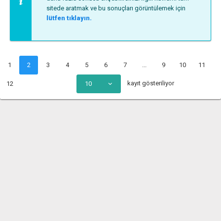
sitede aratmak ve bu sonuçları görüntülemek için
lütfen tıklayın.
1
2
3
4
5
6
7
...
9
10
11
kayıt gösteriliyor
12
10