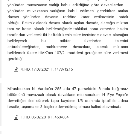
yönünden muvazaanın varlığı kabul edildiğine göre davacılardan ...
yönünden muvazaanın varlığının kabul edilmesi gerekirken anılan
davacı yönünden davanın reddine karar verilmesinin hatalı
olduğu- Belirsiz alacak davası olarak açılan davada, alacağın miktarı
tam ve kesin olarak belirlendiğinde tahkikat sona ermeden hakim
tarafından verilecek iki haftalık kesin süre içerisinde davacı alacağını
belirleyerek bu miktar üzerinden talebini
arttırabileceğinden, mahkemece davacılara, alacak miktarını
belirlemek üzere HMK’nın 107/2. maddesi gereğince süre verilmesi
gerektiği-
4. HD. 17.03.2021 T. 1473/1215
Mirasbırakan N. Vardar’ın 285 ada 47 parseldeki 8 nolu bağımsız
bölümünü muvazaalı olarak davalıların mirasbırakanı H. F.ye Erşen’e
devrettiğini ileri sürerek tapu kaydının 1/3 oranında iptali ile adına
tescile, taşınmazın 3. kişilere devredilmiş olması halinde tazminata-
1. HD. 06.02.2019 T. 450/664