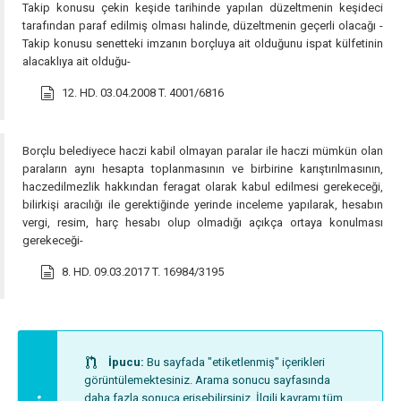
Takip konusu çekin keşide tarihinde yapılan düzeltmenin keşideci
tarafından paraf edilmiş olması halinde, düzeltmenin geçerli olacağı -
Takip konusu senetteki imzanın borçluya ait olduğunu ispat külfetinin
alacaklıya ait olduğu-
12. HD. 03.04.2008 T. 4001/6816
Borçlu belediyece haczi kabil olmayan paralar ile haczi mümkün olan
paraların aynı hesapta toplanmasının ve birbirine karıştırılmasının,
haczedilmezlik hakkından feragat olarak kabul edilmesi gerekeceği,
bilirkişi aracılığı ile gerektiğinde yerinde inceleme yapılarak, hesabın
vergi, resim, harç hesabı olup olmadığı açıkça ortaya konulması
gerekeceği-
8. HD. 09.03.2017 T. 16984/3195
İpucu:
Bu sayfada "etiketlenmiş" içerikleri
görüntülemektesiniz. Arama sonucu sayfasında
daha fazla sonuca erişebilirsiniz. İlgili kavramı tüm