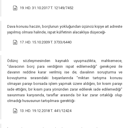
19. HD. 31.10.2017 T. 12149/7452
Dava konusu haczin, borçlunun yokluğundan üçüncü kişiye ait adreste
yapılmış olması halinde, ispat külfetinin alacaklıya düşeceği-
17. HD. 15.10.2009 T. 3733/6440
Ödünç sözleşmesinden kaynaklı uyuşmazlıkta, mahkemece,
"davacının borç para verdiğinin ispat edilemediği" gerekçesi ile
davanın reddine karar verilmiş ise de; davalının soruşturma ve
kovuşturma sırasındaki beyanlarında "miktarı tartışma konusu
olmayan parayı borsada işlem yapmak üzere aldığını, bir kısım parayı
iade ettiğini, bir kısım para yönünden zarar edilerek iade edilemediği"
savunması karşısında, taraflar arasında bir kar zarar ortaklığı olup
olmadığı hususunun tartışılması gerektiği-
13. HD. 19.12.2018 T. 441/12424