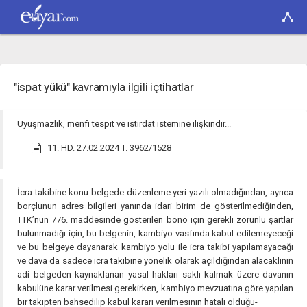
"ispat yükü" kavramıyla ilgili içtihatlar
Uyuşmazlık, menfi tespit ve istirdat istemine ilişkindir...
11. HD. 27.02.2024 T. 3962/1528
İcra takibine konu belgede düzenleme yeri yazılı olmadığından, ayrıca
borçlunun adres bilgileri yanında idari birim de gösterilmediğinden,
TTK’nun 776. maddesinde gösterilen bono için gerekli zorunlu şartlar
bulunmadığı için, bu belgenin, kambiyo vasfında kabul edilemeyeceği
ve bu belgeye dayanarak kambiyo yolu ile icra takibi yapılamayacağı
ve dava da sadece icra takibine yönelik olarak açıldığından alacaklının
adi belgeden kaynaklanan yasal hakları saklı kalmak üzere davanın
kabulüne karar verilmesi gerekirken, kambiyo mevzuatına göre yapılan
bir takipten bahsedilip kabul kararı verilmesinin hatalı olduğu-