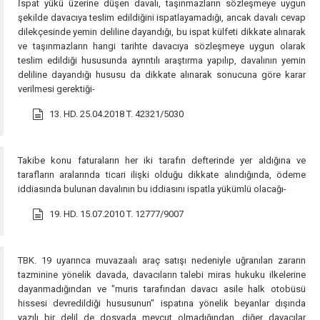
İspat yükü üzerine düşen davalı, taşınmazların sözleşmeye uygun
şekilde davacıya teslim edildiğini ispatlayamadığı, ancak davalı cevap
dilekçesinde yemin deliline dayandığı, bu ispat külfeti dikkate alınarak
ve taşınmazların hangi tarihte davacıya sözleşmeye uygun olarak
teslim edildiği hususunda ayrıntılı araştırma yapılıp, davalının yemin
deliline dayandığı hususu da dikkate alınarak sonucuna göre karar
verilmesi gerektiği-
13. HD. 25.04.2018 T. 42321/5030
Takibe konu faturaların her iki tarafın defterinde yer aldığına ve
tarafların aralarında ticari ilişki olduğu dikkate alındığında, ödeme
iddiasında bulunan davalının bu iddiasını ispatla yükümlü olacağı-
19. HD. 15.07.2010 T. 12777/9007
TBK. 19 uyarınca muvazaalı araç satışı nedeniyle uğranılan zararın
tazminine yönelik davada, davacıların talebi miras hukuku ilkelerine
dayanmadığından ve "muris tarafından davacı asile halk otobüsü
hissesi devredildiği hususunun" ispatına yönelik beyanlar dışında
yazılı bir delil de dosyada mevcut olmadığından, diğer davacılar