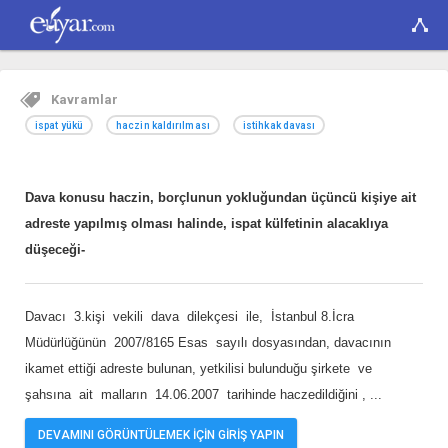
Kavramlar
ispat yükü
haczin kaldırılması
istihkak davası
Dava konusu haczin, borçlunun yokluğundan üçüncü kişiye ait
adreste yapılmış olması halinde, ispat külfetinin alacaklıya
düşeceği-
Davacı 3.kişi vekili dava dilekçesi ile, İstanbul 8.İcra
Müdürlüğünün 2007/8165 Esas sayılı dosyasından, davacının
ikamet ettiği adreste bulunan, yetkilisi bulunduğu şirkete ve
şahsına ait malların 14.06.2007 tarihinde haczedildiğini ,
...
DEVAMINI GÖRÜNTÜLEMEK İÇİN GİRİŞ YAPIN