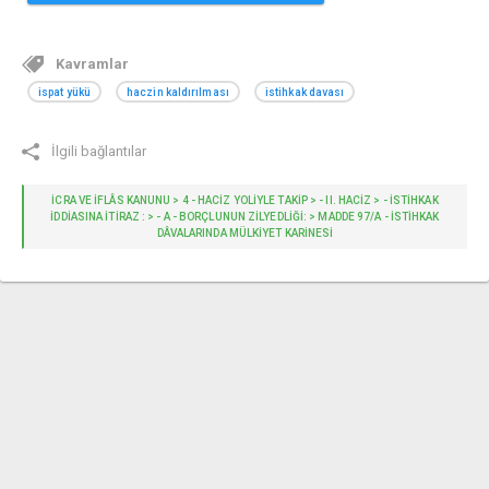
Kavramlar
ispat yükü
haczin kaldırılması
istihkak davası
İlgili bağlantılar
İCRA VE İFLÂS KANUNU > 4 - HACIZ YOLIYLE TAKIP > - II. HACİZ > - İSTIHKAK
IDDIASINA ITIRAZ : > - A - BORÇLUNUN ZILYEDLIĞI: > MADDE 97/A - İSTIHKAK
DÂVALARINDA MÜLKIYET KARINESI