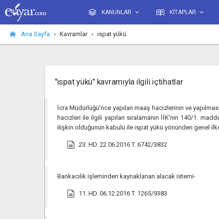
KANUNLAR
KİTAPLAR
Ana Sayfa
Kavramlar
ispat yükü
"ispat yükü" kavramıyla ilgili içtihatlar
İcra Müdürlüğü'nce yapılan maaş hacizlerinin ve yapılması
hacizleri ile ilgili yapılan sıralamanın İİK'nın 140/1. 
ilişkin olduğunun kabulü ile ispat yükü yönünden genel il
23. HD. 22.06.2016 T. 6742/3832
Bankacılık işleminden kaynaklanan alacak istemi-
11. HD. 06.12.2016 T. 1265/9383