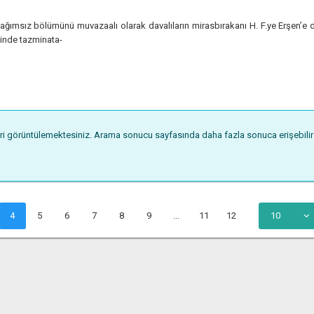
ımsız bölümünü muvazaalı olarak davalıların mirasbırakanı H. F.ye Erşen’e devr
linde tazminata-
eri görüntülemektesiniz. Arama sonucu sayfasında daha fazla sonuca erişebilirsi
4
5
6
7
8
9
...
11
12
10