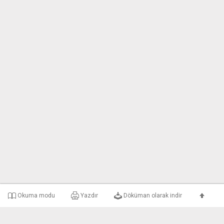
Okuma modu
Yazdır
Döküman olarak indir
e-uyar Nedir?