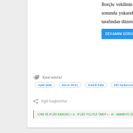
Borçlu vekilinin
sonunda yukarıda
tarafından düzen
DEVAMINI GÖRÜN
Kavramlar
ispat yükü
borca itiraz
maddi hata
adli tıp kuru
İlgili bağlantılar
İCRA VE İFLÂS KANUNU > 6 - İFLÂS YOLIYLE TAKIP > - III - KAMBİ