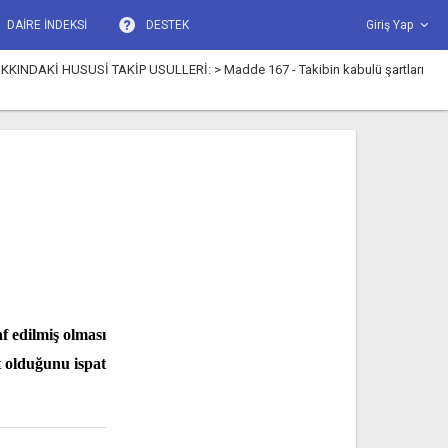
DAİRE İNDEKSİ
DESTEK
Giriş Yap
KKINDAKİ HUSUSİ TAKİP USULLERİ: > Madde 167 - Takibin kabulü şartları
f edilmiş olması
t olduğunu ispat