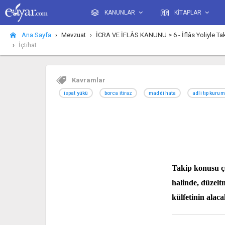
KANUNLAR
KİTAPLAR
Ana Sayfa
Mevzuat
İCRA VE İFLÂS KANUNU > 6 - İflâs Yoliyle 
İçtihat
Kavramlar
ispat yükü
borca itiraz
maddi hata
adli tıp kuru
Takip konusu çe
halinde, düzelt
külfetinin alaca