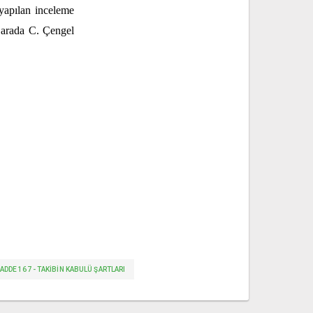
 yapılan inceleme
u arada C. Çengel
MADDE 167 - TAKIBIN KABULÜ ŞARTLARI