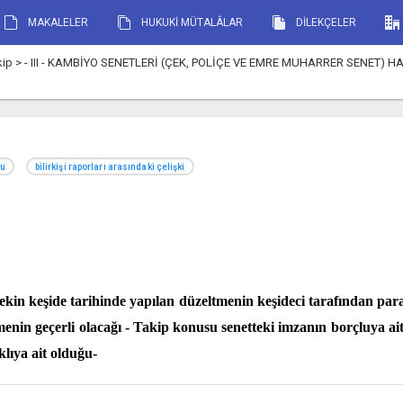
MAKALELER
HUKUKİ MÜTALÂLAR
DİLEKÇELER
Takip > - III - KAMBİYO SENETLERİ (ÇEK, POLİÇE VE EMRE MUHARRER SENET) HA
mu
bilirkişi raporları arasındaki çelişki
kin keşide tarihinde yapılan düzeltmenin keşideci tarafından para
menin geçerli olacağı - Takip konusu senetteki imzanın borçluya ai
klıya ait olduğu-