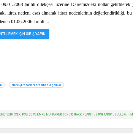
 09.01.2008 tarihli dilekçesi üzerine Dairemizdeki notlar getirtilerek
ki itiraz nedeni esas alınarak itiraz nedenlerinin değerlendirildiği, b
lenen 01.06.2006 tarihli
...
TÜLEMEK İÇİN GİRİŞ YAPIN
mu
bilirkişi raporları arasındaki çelişki
YO SENETLERİ (ÇEK, POLİÇE VE EMRE MUHARRER SENET) HAKKINDAKİ HUSUSİ TAKİP USULLERİ: > 