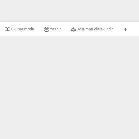
Okuma modu
Yazdır
Döküman olarak indir
e-uyar Nedir?
Şirket Bilgileri
Gizlilik ve Kullanım 