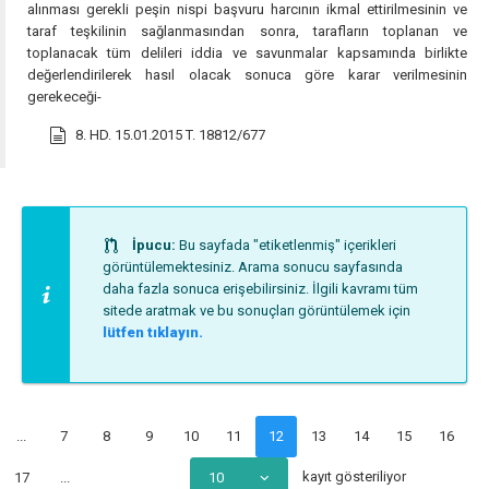
alınması gerekli peşin nispi başvuru harcının ikmal ettirilmesinin ve
taraf teşkilinin sağlanmasından sonra, tarafların toplanan ve
toplanacak tüm delileri iddia ve savunmalar kapsamında birlikte
değerlendirilerek hasıl olacak sonuca göre karar verilmesinin
gerekeceği-
8. HD. 15.01.2015 T. 18812/677
İpucu:
Bu sayfada "etiketlenmiş" içerikleri
görüntülemektesiniz. Arama sonucu sayfasında
daha fazla sonuca erişebilirsiniz. İlgili kavramı tüm
sitede aratmak ve bu sonuçları görüntülemek için
lütfen tıklayın.
...
7
8
9
10
11
12
13
14
15
16
kayıt gösteriliyor
17
...
10