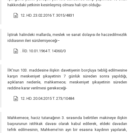
hakkındaki yetkinin kesinleşmiş olması hali için olduğu-
12. HD. 23.02.2016 T. 3015/4831
İştirak halindeki mallarda, meslek ve sanat dolayısı ile haczedilmezlik
iddiasının ileri sürülemiyeceği–
. İİD. 10.01.1964 T. 14360/0
İİK'nun 103. maddesine ilişkin davetiyenin borçluya tebliğ edilmesine
karşın meskeniyet şikayetinin 7 günlük süreden sonra yapıldığı,
açıklanan nedenle, mahkemece; meskeniyet şikayetinin süreden
reddine karar verilmesi gerekeceği-
12. HD. 20.04.2015 T. 273/10484
Mahkemece, haciz tutanağının 3. sırasında belirtilen makineye ilişkin
başvurunun istihkak davası olarak kabul edilerek, eldeki davadan
tefrik edilmesinin, Mahkeme'nin ayrı bir esasına kaydının yapılarak,