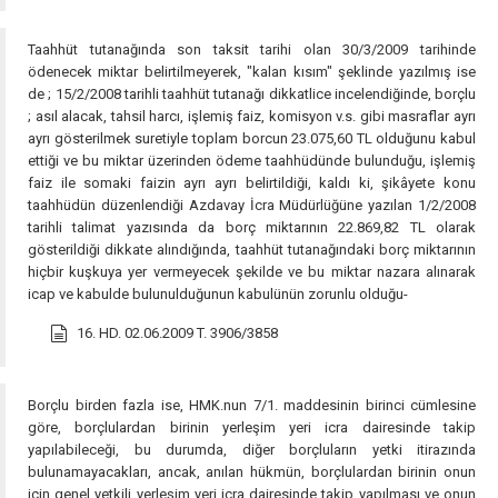
Taahhüt tutanağında son taksit tarihi olan 30/3/2009 tarihinde
ödenecek miktar belirtilmeyerek, "kalan kısım" şeklinde yazılmış ise
de ; 15/2/2008 tarihli taahhüt tutanağı dikkatlice incelendiğinde, borçlu
; asıl alacak, tahsil harcı, işlemiş faiz, komisyon v.s. gibi masraflar ayrı
ayrı gösterilmek suretiyle toplam borcun 23.075,60 TL olduğunu kabul
ettiği ve bu miktar üzerinden ödeme taahhüdünde bulunduğu, işlemiş
faiz ile somaki faizin ayrı ayrı belirtildiği, kaldı ki, şikâyete konu
taahhüdün düzenlendiği Azdavay İcra Müdürlüğüne yazılan 1/2/2008
tarihli talimat yazısında da borç miktarının 22.869,82 TL olarak
gösterildiği dikkate alındığında, taahhüt tutanağındaki borç miktarının
hiçbir kuşkuya yer vermeyecek şekilde ve bu miktar nazara alınarak
icap ve kabulde bulunulduğunun kabulünün zorunlu olduğu-
16. HD. 02.06.2009 T. 3906/3858
Borçlu birden fazla ise, HMK.nun 7/1. maddesinin birinci cümlesine
göre, borçlulardan birinin yerleşim yeri icra dairesinde takip
yapılabileceği, bu durumda, diğer borçluların yetki itirazında
bulunamayacakları, ancak, anılan hükmün, borçlulardan birinin onun
için genel yetkili yerleşim yeri icra dairesinde takip yapılması ve onun