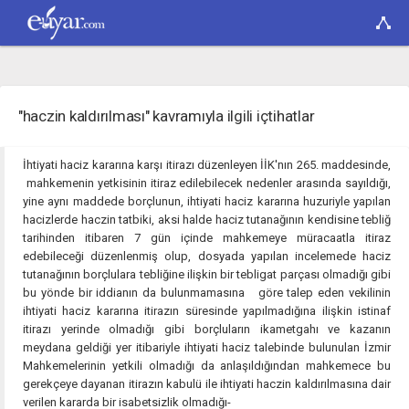
"haczin kaldırılması" kavramıyla ilgili içtihatlar
İhtiyati haciz kararına karşı itirazı düzenleyen İİK'nın 265. maddesinde,
mahkemenin yetkisinin itiraz edilebilecek nedenler arasında sayıldığı,
yine aynı maddede borçlunun, ihtiyati haciz kararına huzuriyle yapılan
hacizlerde haczin tatbiki, aksi halde haciz tutanağının kendisine tebliğ
tarihinden itibaren 7 gün içinde mahkemeye müracaatla itiraz
edebileceği düzenlenmiş olup, dosyada yapılan incelemede haciz
tutanağının borçlulara tebliğine ilişkin bir tebligat parçası olmadığı gibi
bu yönde bir iddianın da bulunmamasına göre talep eden vekilinin
ihtiyati haciz kararına itirazın süresinde yapılmadığına ilişkin istinaf
itirazı yerinde olmadığı gibi borçluların ikametgahı ve kazanın
meydana geldiği yer itibariyle ihtiyati haciz talebinde bulunulan İzmir
Mahkemelerinin yetkili olmadığı da anlaşıldığından mahkemece bu
gerekçeye dayanan itirazın kabulü ile ihtiyati haczin kaldırılmasına dair
verilen kararda bir isabetsizlik olmadığı-