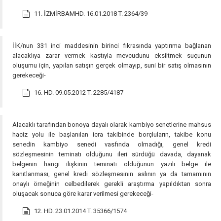
11. İZMİRBAMHD. 16.01.2018 T. 2364/39
İİK/nun 331 inci maddesinin birinci fıkrasında yaptırıma bağlanan
alacaklıya zarar vermek kastıyla mevcudunu eksiltmek suçunun
oluşumu için, yapılan satışın gerçek olmayıp, suni bir satış olmasının
gerekeceği-
16. HD. 09.05.2012 T. 2285/4187
Alacaklı tarafından bonoya dayalı olarak kambiyo senetlerine mahsus
haciz yolu ile başlanılan icra takibinde borçluların, takibe konu
senedin kambiyo senedi vasfında olmadığı, genel kredi
sözleşmesinin teminatı olduğunu ileri sürdüğü davada, dayanak
belgenin hangi ilişkinin teminatı olduğunun yazılı belge ile
kanıtlanması, genel kredi sözleşmesinin aslının ya da tamamının
onaylı örneğinin celbedilerek gerekli araştırma yapıldıktan sonra
oluşacak sonuca göre karar verilmesi gerekeceği-
12. HD. 23.01.2014 T. 35366/1574