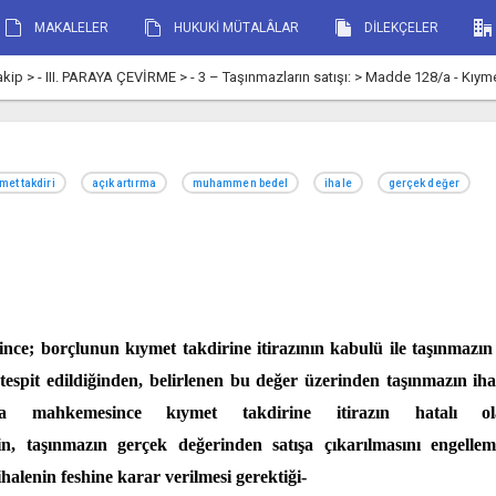
MAKALELER
HUKUKİ MÜTALÂLAR
DİLEKÇELER
p > - III. PARAYA ÇEVİRME > - 3 – Taşınmazların satışı: > Madde 128/a - Kıymet 
met takdiri
açık artırma
muhammen bedel
ihale
gerçek değer
nce; borçlunun kıymet takdirine itirazının kabulü ile taşınmazın
espit edildiğinden, belirlenen bu değer üzerinden taşınmazın iha
cra mahkemesince kıymet takdirine itirazın hatalı o
n, taşınmazın gerçek değerinden satışa çıkarılmasını engellem
alenin feshine karar verilmesi gerektiği-