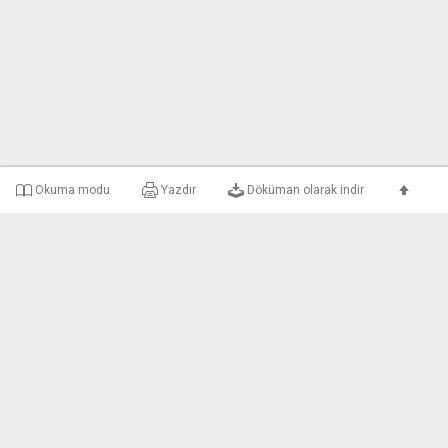
Okuma modu
Yazdır
Döküman olarak indir
e-uyar Nedir?
Şirket Bilgileri
Gizlilik ve Kullanım 