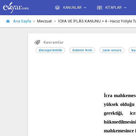
KANUNLAR
KİTAPLAR
Ana Sayfa
Mevzuat
İCRA VE İFLÂS KANUNU > 4 - Haciz Yoliyle Taki
Kavramlar
alacağın temliki
ihalenin feshi
zarar unsuru
kıy
İcra mahkemesi
yüksek olduğu t
gerektiği, i
hükmedilmesini
mahkemesince ih