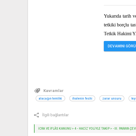
Yukarıda tarih 
tetkiki borçlu ta
Tetkik Hakimi Y
DEVAMINI GÖRÜN
Kavramlar
alacağın temliki
ihalenin feshi
zarar unsuru
kıy
İlgili bağlantılar
İCRA VE İFLÂS KANUNU > 4 - HACIZ YOLIYLE TAKIP > - III. PARAYA Ç