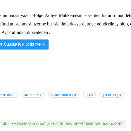
ve numarası yazılı Bölge Adliye Mahkemesince verilen kararın müddeti
rafından istenmesi üzerine bu isle ilgili dosya daireye gönderilmiş olup,
. A. tarafından düzenlenen
...
TÜLEMEK İÇİN GİRİŞ YAPIN
met takdiri
açık artırma
muhammen bedel
ihale
gerçek değer
EVİRME > - 3 – TAŞINMAZLARIN SATIŞI: > MADDE 128/A - KIYMET TAKDIRINE ILIŞKIN ŞIKÂYET