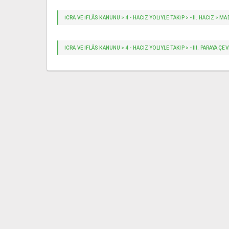
İCRA VE İFLÂS KANUNU > 4 - HACIZ YOLIYLE TAKIP > - II. HACİZ > MA
İCRA VE İFLÂS KANUNU > 4 - HACIZ YOLIYLE TAKIP > - III. PARAYA Ç