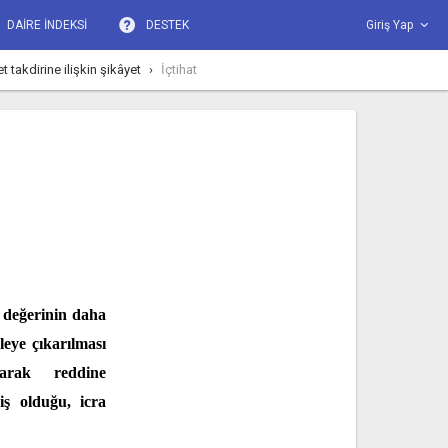
DAİRE İNDEKSİ
DESTEK
Giriş Yap
takdirine ilişkin şikâyet
İçtihat
 değerinin daha
leye çıkarılması
larak reddine
iş olduğu, icra