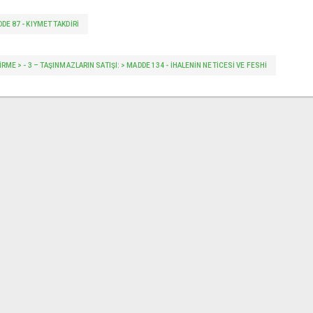
DDE 87 - KIYMET TAKDIRI
EVİRME > - 3 – TAŞINMAZLARIN SATIŞI: > MADDE 134 - İHALENIN NETICESI VE FESHI