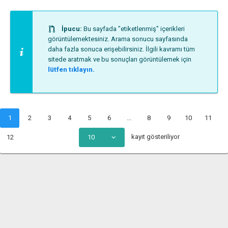
İpucu:
Bu sayfada "etiketlenmiş" içerikleri
görüntülemektesiniz. Arama sonucu sayfasında
daha fazla sonuca erişebilirsiniz. İlgili kavramı tüm
sitede aratmak ve bu sonuçları görüntülemek için
lütfen tıklayın.
1
2
3
4
5
6
...
8
9
10
11
kayıt gösteriliyor
12
10