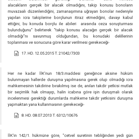
alacakların gerçek bir alacak olmadığını, takip konusu bonoların
muvazaalı düzenlendiğini, zamanaşımına uğrayan bonolar nedeniyle
yapılan icra takiplerine borçlunun itiraz etmediğini, davayı kabul
ettiğini, bu konuda borçlu ile abileri arasında ceza soruşturması
bulunduğunu" belirterek "takip konusu alacağın gerçek bir alacak
olmadığı"nı savunmuş olduğundan, bu konudaki delillerinin
toplanması ve sonucuna göre karar verilmesi gerekeceği-
17. HD. 12.05.2015 T. 21042/7303
Her ne kadar İİK'nun 18/3.maddesi gereğince aksine hüküm
bulunmayan hallerde duruşma yapılmasına gerek olup olmadığı icra
mahkemesinin takdirine bırakılmış ise de, anılan takdir yetkisi mutlak
bir seçimlik hak olmayıp, halin icabına göre işin duruşmalı olarak
incelenmesi gerektiği durumlarda mahkeme takdir yetkisini duruşma
yapmaktan yana kullanmasının gerekeceği-
8. HD. 08.07.2013 T. 6312/10676
İİK'in 142/1. hükmüne göre, "cetvel suretinin tebliğinden yedi gün