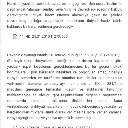
Hamiline yazılı bir çekin, ibraz süresinin geçmesinden sonra ‘teslim’ ile
değil ancak ‘alacağın temliki’ veya ‘ciro’ ile devredilebileceğinin kabulü
gerektiğinde, ihtiyati haciz isteyen alacaklıya çekin ne şekilde
devredilmiş olduğu araştırılarak alacaklının ihtiyati haciz talebi
hakkında bir karar verilmesi gerekeceği–
11. HD. 25.01.2010 T. 273/659
Davanın dayanağı İstanbul 8. İcra Müdürlüğü'nün 2016/... (E) ve 2015/...
(E) sayılı takip dosyalarının içeriğine, tüm dosya kapsamına göre
yaklaşık ispat koşulunun gerçekleşmesine, bu tür geçici hukuki
korumalara ilişkin kararların nitelikleri ve öngörülen amaç itibarıyla
dosya üzerinden ve taraflarca sunulan tüm deliller sunulmaksızın
verilmesinin kanunun amacına aykırı olmamasına, İİK'nın 281/2'nci
maddesi gereğince teminatın lüzum ve miktarının takdirinin
mahkemesine ait olduğu gibi taşınmazların değerinin saptanması
durumunda teminatın miktarına ilişkin her zaman karar
verilebileceğine, ihtiyati haciz kararının dava dilekçesinde gösterilen ve
harçlandırılan miktarla sınırlı olarak verilmesine göre; verilen kararda,
dosya içeriği ile usul ve yasaya aykırılık bulunmadığı-
40. İSTANBULBAMHD. 16.03.2021 T. 277/342