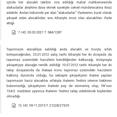
içinde her alacaklı takibin icra edildiği mahal mahkemesinde
alakadarlar aleyhine dava etmek suretiyle cetvel münderecatına itiraz
edebilir. Anılan hükümde yer alan "alakadarlar" ifadesinin, kural olarak
şikayet eden alacaklıdan sıra itibariyle önce olan alacaklıları ifade
ettiği-
7. HD. 30.03.2021 T. 584/1287
Taşınmazın alacaklıya satıldığı anda alacaklı ve borçlu sıfatı
birleşeceğinden, 25.01.2012 satış tarihi itibariyle her iki dosyada da
taşınmaz üzerindeki hacizlerin kendiliğinden kalkacağı, dolayısıyla
şikayetçiye alacağın temlik edildiği 10.07.2012 tarihi itibariyle her iki
takip dosyasında da ihaleye konu taşınmaz üzerindeki hacizlerin
kalkmış durumda olduğu, bu sebeple şikayetçinin ihalesi yapılan
taşınmazın haciz alacaklısı sıfatıyla ihalenin feshini isteme hakkının
bulunmadığı, şikayetçinin ihalede pey de sürmemiş olup, İİK'nun
134/2. maddesi uyarınca ihalenin feshini talep edebilecek kişilerden
olmadığı-
12. HD. 09.11.2015 T. 21228/27329