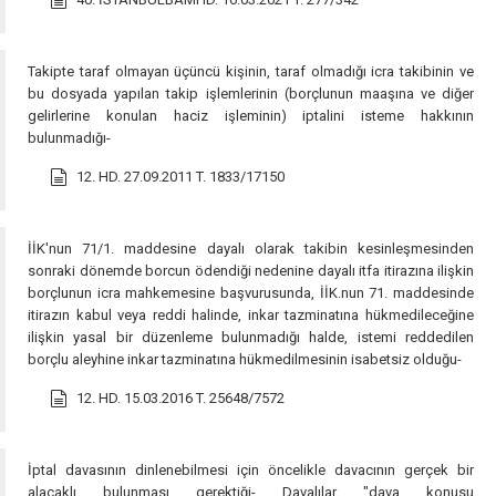
Takipte taraf olmayan üçüncü kişinin, taraf olmadığı icra takibinin ve
bu dosyada yapılan takip işlemlerinin (borçlunun maaşına ve diğer
gelirlerine konulan haciz işleminin) iptalini isteme hakkının
bulunmadığı-
12. HD. 27.09.2011 T. 1833/17150
İİK'nun 71/1. maddesine dayalı olarak takibin kesinleşmesinden
sonraki dönemde borcun ödendiği nedenine dayalı itfa itirazına ilişkin
borçlunun icra mahkemesine başvurusunda, İİK.nun 71. maddesinde
itirazın kabul veya reddi halinde, inkar tazminatına hükmedileceğine
ilişkin yasal bir düzenleme bulunmadığı halde, istemi reddedilen
borçlu aleyhine inkar tazminatına hükmedilmesinin isabetsiz olduğu-
12. HD. 15.03.2016 T. 25648/7572
İptal davasının dinlenebilmesi için öncelikle davacının gerçek bir
alacaklı bulunması gerektiği- Davalılar "dava konusu