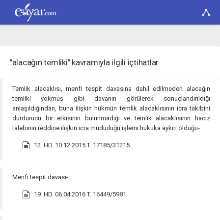
"alacağın temliki" kavramıyla ilgili içtihatlar
Temlik alacaklısı, menfi tespit davasına dahil edilmeden alacağın
temliki yokmuş gibi davanın görülerek sonuçlandırıldığı
anlaşıldığından, buna ilişkin hükmün temlik alacaklısının icra takibini
durdurucu bir etkisinin bulunmadığı ve temlik alacaklısının haciz
talebinin reddine ilişkin icra müdürlüğü işlemi hukuka aykırı olduğu-
12. HD. 10.12.2015 T. 17185/31215
Menfi tespit davası-
19. HD. 06.04.2016 T. 16449/5981