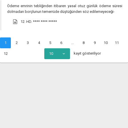
Ödeme emrinin tebliğinden itibaren yasal otuz günlük ödeme süresi
dolmadan borçlunun temerrüde düştüğünden söz edilemeyeceği-
12. HD.
**** **** *****
1
2
3
4
5
6
...
8
9
10
11
kayıt gösteriliyor
12
10