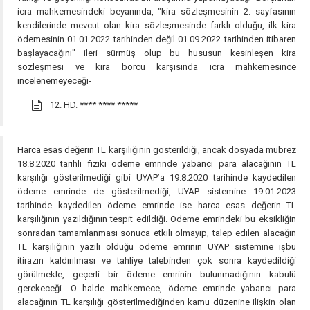
icra mahkemesindeki beyanında, "kira sözleşmesinin 2. sayfasının
kendilerinde mevcut olan kira sözleşmesinde farklı olduğu, ilk kira
ödemesinin 01.01.2022 tarihinden değil 01.09.2022 tarihinden itibaren
başlayacağını" ileri sürmüş olup bu hususun kesinleşen kira
sözleşmesi ve kira borcu karşısında icra mahkemesince
incelenemeyeceği-
12. HD.
**** **** *****
Harca esas değerin TL karşılığının gösterildiği, ancak dosyada mübrez
18.8.2020 tarihli fiziki ödeme emrinde yabancı para alacağının TL
karşılığı gösterilmediği gibi UYAP’a 19.8.2020 tarihinde kaydedilen
ödeme emrinde de gösterilmediği, UYAP sistemine 19.01.2023
tarihinde kaydedilen ödeme emrinde ise harca esas değerin TL
karşılığının yazıldığının tespit edildiği. Ödeme emrindeki bu eksikliğin
sonradan tamamlanması sonuca etkili olmayıp, talep edilen alacağın
TL karşılığının yazılı olduğu ödeme emrinin UYAP sistemine işbu
itirazın kaldırılması ve tahliye talebinden çok sonra kaydedildiği
görülmekle, geçerli bir ödeme emrinin bulunmadığının kabulü
gerekeceği- O halde mahkemece, ödeme emrinde yabancı para
alacağının TL karşılığı gösterilmediğinden kamu düzenine ilişkin olan