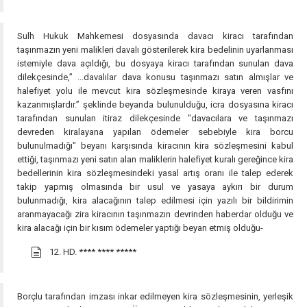
Sulh Hukuk Mahkemesi dosyasında davacı kiracı tarafından
taşınmazın yeni malikleri davalı gösterilerek kira bedelinin uyarlanması
istemiyle dava açıldığı, bu dosyaya kiracı tarafından sunulan dava
dilekçesinde,” ...davalılar dava konusu taşınmazı satın almışlar ve
halefiyet yolu ile mevcut kira sözleşmesinde kiraya veren vasfını
kazanmışlardır.” şeklinde beyanda bulunulduğu, icra dosyasına kiracı
tarafından sunulan itiraz dilekçesinde "davacılara ve taşınmazı
devreden kiralayana yapılan ödemeler sebebiyle kira borcu
bulunulmadığı" beyanı karşısında kiracının kira sözleşmesini kabul
ettiği, taşınmazı yeni satın alan maliklerin halefiyet kuralı gereğince kira
bedellerinin kira sözleşmesindeki yasal artış oranı ile talep ederek
takip yapmış olmasında bir usul ve yasaya aykırı bir durum
bulunmadığı, kira alacağının talep edilmesi için yazılı bir bildirimin
aranmayacağı zira kiracının taşınmazın devrinden haberdar olduğu ve
kira alacağı için bir kısım ödemeler yaptığı beyan etmiş olduğu-
12. HD.
**** **** *****
Borçlu tarafından imzası inkar edilmeyen kira sözleşmesinin, yerleşik