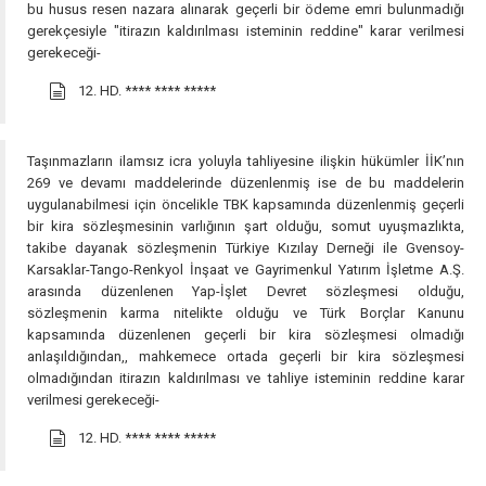
bu husus resen nazara alınarak geçerli bir ödeme emri bulunmadığı
gerekçesiyle "itirazın kaldırılması isteminin reddine" karar verilmesi
gerekeceği-
12. HD.
**** **** *****
Taşınmazların ilamsız icra yoluyla tahliyesine ilişkin hükümler İİK’nın
269 ve devamı maddelerinde düzenlenmiş ise de bu maddelerin
uygulanabilmesi için öncelikle TBK kapsamında düzenlenmiş geçerli
bir kira sözleşmesinin varlığının şart olduğu, somut uyuşmazlıkta,
takibe dayanak sözleşmenin Türkiye Kızılay Derneği ile Gvensoy-
Karsaklar-Tango-Renkyol İnşaat ve Gayrimenkul Yatırım İşletme A.Ş.
arasında düzenlenen Yap-İşlet Devret sözleşmesi olduğu,
sözleşmenin karma nitelikte olduğu ve Türk Borçlar Kanunu
kapsamında düzenlenen geçerli bir kira sözleşmesi olmadığı
anlaşıldığından,, mahkemece ortada geçerli bir kira sözleşmesi
olmadığından itirazın kaldırılması ve tahliye isteminin reddine karar
verilmesi gerekeceği-
12. HD.
**** **** *****