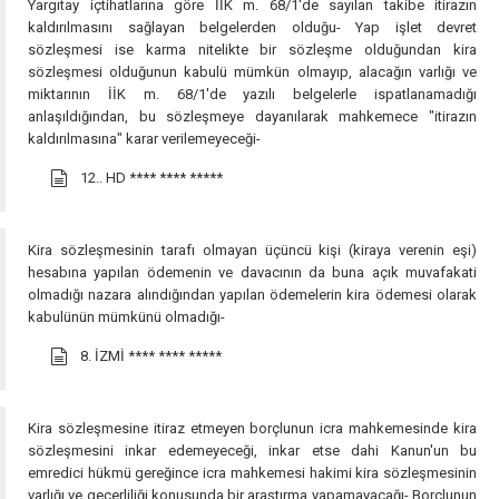
Yargıtay içtihatlarına göre İİK m. 68/1'de sayılan takibe itirazın
kaldırılmasını sağlayan belgelerden olduğu- Yap işlet devret
sözleşmesi ise karma nitelikte bir sözleşme olduğundan kira
sözleşmesi olduğunun kabulü mümkün olmayıp, alacağın varlığı ve
miktarının İİK m. 68/1'de yazılı belgelerle ispatlanamadığı
anlaşıldığından, bu sözleşmeye dayanılarak mahkemece "itirazın
kaldırılmasına" karar verilemeyeceği-
12.. HD
**** **** *****
Kira sözleşmesinin tarafı olmayan üçüncü kişi (kiraya verenin eşi)
hesabına yapılan ödemenin ve davacının da buna açık muvafakati
olmadığı nazara alındığından yapılan ödemelerin kira ödemesi olarak
kabulünün mümkünü olmadığı-
8. İZMİ
**** **** *****
Kira sözleşmesine itiraz etmeyen borçlunun icra mahkemesinde kira
sözleşmesini inkar edemeyeceği, inkar etse dahi Kanun'un bu
emredici hükmü gereğince icra mahkemesi hakimi kira sözleşmesinin
varlığı ve geçerliliği konusunda bir araştırma yapamayacağı- Borçlunun