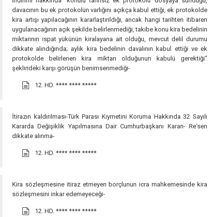
indirimi hakkında' konulu tarihsiz ek protokolü dosyaya sunduğu,
davacının bu ek protokolün varlığını açıkça kabul ettiği, ek protokolde
kira artışı yapılacağının kararlaştırıldığı, ancak hangi tarihten itibaren
uygulanacağının açık şekilde belirlenmediği, takibe konu kira bedelinin
miktarının ispat yükünün kiralayana ait olduğu, mevcut delil durumu
dikkate alındığında; aylık kira bedelinin davalının kabul ettiği ve ek
protokolde belirlenen kira miktarı olduğunun kabulü gerektiği"
şeklindeki karşı görüşün benimsenmediği-
12. HD.
**** **** *****
İtirazın kaldırılması-Türk Parası Kıymetini Koruma Hakkında 32 Sayılı
Kararda Değişiklik Yapılmasına Dair Cumhurbaşkanı Kararı- Re'sen
dikkate alınma-
12. HD.
**** **** *****
Kira sözleşmesine itiraz etmeyen borçlunun icra mahkemesinde kira
sözleşmesini inkar edemeyeceği-
12. HD.
**** **** *****