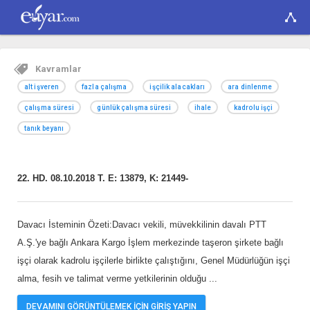
Kavramlar
alt işveren
fazla çalışma
işçilik alacakları
ara dinlenme
çalışma süresi
günlük çalışma süresi
ihale
kadrolu işçi
tanık beyanı
22. HD. 08.10.2018 T. E: 13879, K: 21449-
Davacı İsteminin Özeti:Davacı vekili, müvekkilinin davalı PTT
A.Ş.'ye bağlı Ankara Kargo İşlem merkezinde taşeron şirkete bağlı
işçi olarak kadrolu işçilerle birlikte çalıştığını, Genel Müdürlüğün işçi
alma, fesih ve talimat verme yetkilerinin olduğu
...
DEVAMINI GÖRÜNTÜLEMEK İÇİN GİRİŞ YAPIN