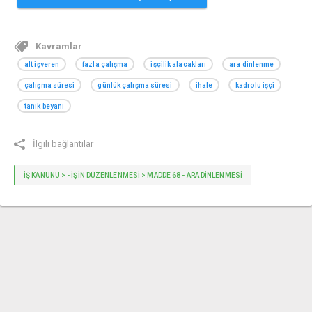
Kavramlar
alt işveren
fazla çalışma
işçilik alacakları
ara dinlenme
çalışma süresi
günlük çalışma süresi
ihale
kadrolu işçi
tanık beyanı
İlgili bağlantılar
İŞ KANUNU > - İŞIN DÜZENLENMESI > MADDE 68 - ARA DINLENMESI