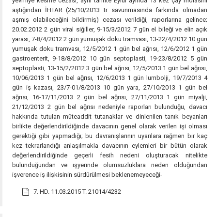
yevmiye kesme cezası, aynı tarihte Eylül ayında 13 kez çay molasını
aştığından İHTAR (25/10/2013 tr savunmasında farkında olmadan
aşmış olabileceğini bildirmiş) cezası verildiği, raporlarına gelince;
20.02.2012 2 gün viral siğiller, 9-15/3/2012 7 gün el bileği ve elin açık
yarası, 7-8/4/2012 2 gün yumuşak doku tramvası, 13-22/4/2012 10 gün
yumuşak doku tramvası, 12/5/2012 1 gün bel ağrısı, 12/6/2012 1 gün
gastroenterit, 9-18/8/2012 10 gün septoplasti, 19-23/8/2012 5 gün
septoplasti, 13-15/2/2012 3 gün bel ağrısı, 12/5/2013 1 gün bel ağrısı,
10/06/2013 1 gün bel ağrısı, 12/6/2013 1 gün lumbolji, 19/7/2013 4
gün iş kazası, 23/7-01/8/2013 10 gün yara, 27/10/2013 1 gün bel
ağrısı, 16-17/11/2013 2 gün bel ağrısı, 27/11/2013 1 gün miyalji,
21/12/2013 2 gün bel ağrısı nedeniyle raporları bulunduğu, davacı
hakkında tutulan müteaddit tutanaklar ve dinlenilen tanık beyanları
birlikte değerlendirildiğinde davacının genel olarak verilen işi olması
gerektiği gibi yapmadığı; bu davranışlarının uyarılara rağmen bir kaç
kez tekrarlandığı anlaşılmakla davacının eylemleri bir bütün olarak
değerlendirildiğinde geçerli fesih nedeni oluşturacak nitelikte
bulunduğundan ve işyerinde olumsuzluklara neden olduğundan
işverence iş ilişkisinin sürdürülmesi beklenemeyeceği-
7. HD. 11.03.2015 T. 21014/4232