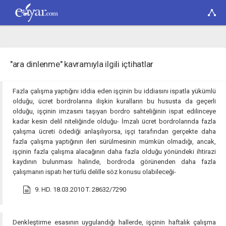
"ara dinlenme" kavramıyla ilgili içtihatlar
Fazla çalışma yaptığını iddia eden işçinin bu iddiasını ispatla yükümlü
olduğu, ücret bordrolarına ilişkin kuralların bu hususta da geçerli
olduğu, işçinin imzasını taşıyan bordro sahteliğinin ispat edilinceye
kadar kesin delil niteliğinde olduğu- İmzalı ücret bordrolarında fazla
çalışma ücreti ödediği anlaşılıyorsa, işçi tarafından gerçekte daha
fazla çalışma yaptığının ileri sürülmesinin mümkün olmadığı, ancak,
işçinin fazla çalışma alacağının daha fazla olduğu yönündeki ihtirazi
kaydının bulunması halinde, bordroda görünenden daha fazla
çalışmanın ispatı her türlü delille söz konusu olabileceği-
9. HD. 18.03.2010 T. 28632/7290
Denkleştirme esasının uygulandığı hallerde, işçinin haftalık çalışma