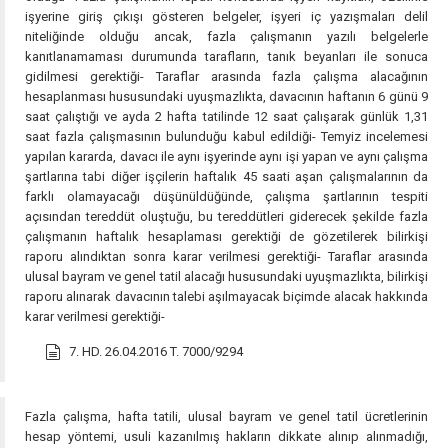
işyerine giriş çıkışı gösteren belgeler, işyeri iç yazışmaları delil
niteliğinde olduğu ancak, fazla çalışmanın yazılı belgelerle
kanıtlanamaması durumunda tarafların, tanık beyanları ile sonuca
gidilmesi gerektiği- Taraflar arasında fazla çalışma alacağının
hesaplanması hususundaki uyuşmazlıkta, davacının haftanın 6 günü 9
saat çalıştığı ve ayda 2 hafta tatilinde 12 saat çalışarak günlük 1,31
saat fazla çalışmasının bulunduğu kabul edildiği- Temyiz incelemesi
yapılan kararda, davacı ile aynı işyerinde aynı işi yapan ve aynı çalışma
şartlarına tabi diğer işçilerin haftalık 45 saati aşan çalışmalarının da
farklı olamayacağı düşünüldüğünde, çalışma şartlarının tespiti
açısından tereddüt oluştuğu, bu tereddütleri giderecek şekilde fazla
çalışmanın haftalık hesaplaması gerektiği de gözetilerek bilirkişi
raporu alındıktan sonra karar verilmesi gerektiği- Taraflar arasında
ulusal bayram ve genel tatil alacağı hususundaki uyuşmazlıkta, bilirkişi
raporu alınarak davacının talebi aşılmayacak biçimde alacak hakkında
karar verilmesi gerektiği-
7. HD. 26.04.2016 T. 7000/9294
Fazla çalışma, hafta tatili, ulusal bayram ve genel tatil ücretlerinin
hesap yöntemi, usuli kazanılmış hakların dikkate alınıp alınmadığı,