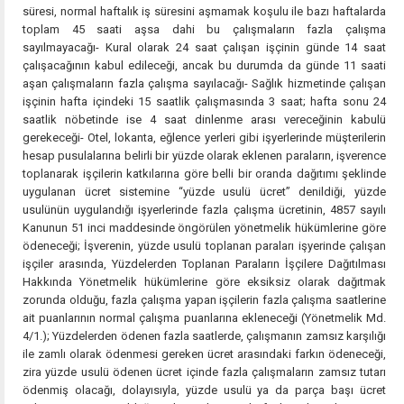
süresi, normal haftalık iş süresini aşmamak koşulu ile bazı haftalarda
toplam 45 saati aşsa dahi bu çalışmaların fazla çalışma
sayılmayacağı- Kural olarak 24 saat çalışan işçinin günde 14 saat
çalışacağının kabul edileceği, ancak bu durumda da günde 11 saati
aşan çalışmaların fazla çalışma sayılacağı- Sağlık hizmetinde çalışan
işçinin hafta içindeki 15 saatlik çalışmasında 3 saat; hafta sonu 24
saatlik nöbetinde ise 4 saat dinlenme arası vereceğinin kabulü
gerekeceği- Otel, lokanta, eğlence yerleri gibi işyerlerinde müşterilerin
hesap pusulalarına belirli bir yüzde olarak eklenen paraların, işverence
toplanarak işçilerin katkılarına göre belli bir oranda dağıtımı şeklinde
uygulanan ücret sistemine “yüzde usulü ücret” denildiği, yüzde
usulünün uygulandığı işyerlerinde fazla çalışma ücretinin, 4857 sayılı
Kanunun 51 inci maddesinde öngörülen yönetmelik hükümlerine göre
ödeneceği; İşverenin, yüzde usulü toplanan paraları işyerinde çalışan
işçiler arasında, Yüzdelerden Toplanan Paraların İşçilere Dağıtılması
Hakkında Yönetmelik hükümlerine göre eksiksiz olarak dağıtmak
zorunda olduğu, fazla çalışma yapan işçilerin fazla çalışma saatlerine
ait puanlarının normal çalışma puanlarına ekleneceği (Yönetmelik Md.
4/1.); Yüzdelerden ödenen fazla saatlerde, çalışmanın zamsız karşılığı
ile zamlı olarak ödenmesi gereken ücret arasındaki farkın ödeneceği,
zira yüzde usulü ödenen ücret içinde fazla çalışmaların zamsız tutarı
ödenmiş olacağı, dolayısıyla, yüzde usulü ya da parça başı ücret