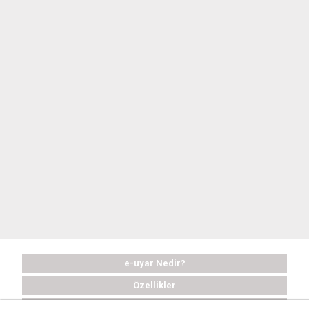
e-uyar Nedir?
Özellikler
Satın Al