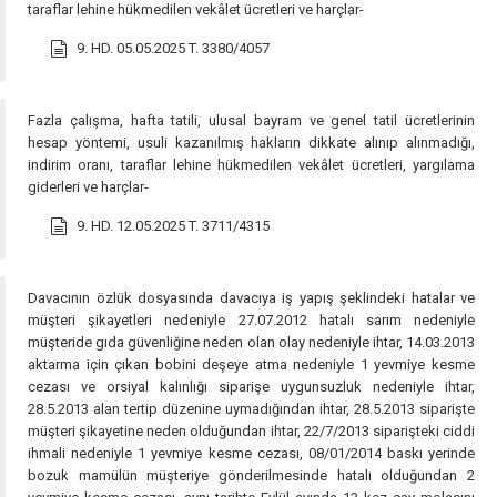
taraflar lehine hükmedilen vekâlet ücretleri ve harçlar-
9. HD. 05.05.2025 T. 3380/4057
Fazla çalışma, hafta tatili, ulusal bayram ve genel tatil ücretlerinin
hesap yöntemi, usuli kazanılmış hakların dikkate alınıp alınmadığı,
indirim oranı, taraflar lehine hükmedilen vekâlet ücretleri, yargılama
giderleri ve harçlar-
9. HD. 12.05.2025 T. 3711/4315
Davacının özlük dosyasında davacıya iş yapış şeklindeki hatalar ve
müşteri şikayetleri nedeniyle 27.07.2012 hatalı sarım nedeniyle
müşteride gıda güvenliğine neden olan olay nedeniyle ihtar, 14.03.2013
aktarma için çıkan bobini deşeye atma nedeniyle 1 yevmiye kesme
cezası ve orsiyal kalınlığı siparişe uygunsuzluk nedeniyle ihtar,
28.5.2013 alan tertip düzenine uymadığından ihtar, 28.5.2013 siparişte
müşteri şikayetine neden olduğundan ihtar, 22/7/2013 siparişteki ciddi
ihmali nedeniyle 1 yevmiye kesme cezası, 08/01/2014 baskı yerinde
bozuk mamülün müşteriye gönderilmesinde hatalı olduğundan 2