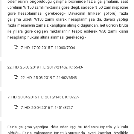
ödemesinin öngörüldüğü çalışma biçiminde fazla çalışmaların, saat
ücretinin % 150 zamlı miktarına göre değil, sadece % 50 zam nispetine
göre hesaplanması gerekeceği- Davacının (mikser şoförü) fazla
çalışma ücreti %150 zamlı olarak hesaplanmışsa da, davacı yaptığı
fazla mesailerin zamsız karşılığını almış olduğundan, net ücretin brütü
ile yıllara göre değişen miktarlarının tespit edilerek %50 zamlı kısmı
hesaplanıp hüküm altına alınması gerekeceği-
7. HD. 17.02.2015 T. 11060/7004
22. HD. 25.03.2019 T. E: 2017/21462, K: 6543-
22. HD. 25.03.2019 T. 21462/6543
7. HD. 20.04.2016 T. E: 2015/1451, K: 8727-
7. HD. 20.04.2016 T. 1451/8727
Fazla çalışma yaptığını iddia eden işçi bu iddiasını ispatla yükümlü
olduğu- Fazla çalışmanın ispatı konusunda işyeri kayıtları, özellikle