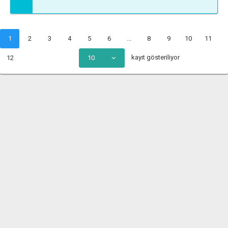
1
2
3
4
5
6
...
8
9
10
11
kayıt gösteriliyor
12
10