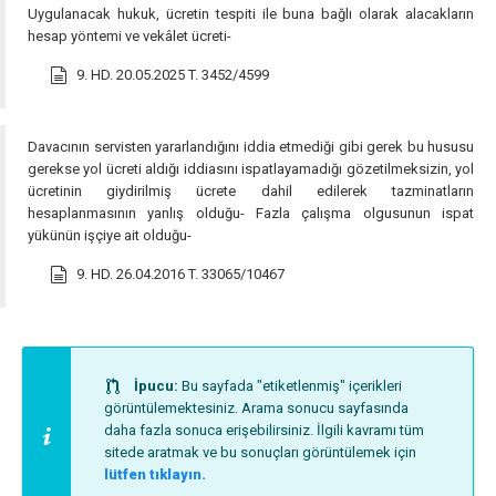
Uygulanacak hukuk, ücretin tespiti ile buna bağlı olarak alacakların
hesap yöntemi ve vekâlet ücreti-
9. HD. 20.05.2025 T. 3452/4599
Davacının servisten yararlandığını iddia etmediği gibi gerek bu hususu
gerekse yol ücreti aldığı iddiasını ispatlayamadığı gözetilmeksizin, yol
ücretinin giydirilmiş ücrete dahil edilerek tazminatların
hesaplanmasının yanlış olduğu- Fazla çalışma olgusunun ispat
yükünün işçiye ait olduğu-
9. HD. 26.04.2016 T. 33065/10467
İpucu:
Bu sayfada "etiketlenmiş" içerikleri
görüntülemektesiniz. Arama sonucu sayfasında
daha fazla sonuca erişebilirsiniz. İlgili kavramı tüm
sitede aratmak ve bu sonuçları görüntülemek için
lütfen tıklayın.