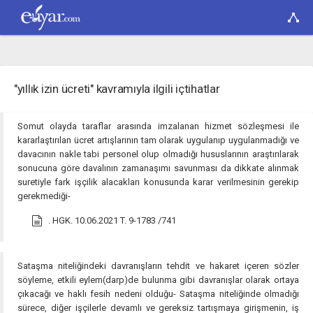
"yıllık izin ücreti" kavramıyla ilgili içtihatlar
Somut olayda taraflar arasında imzalanan hizmet sözleşmesi ile
kararlaştırılan ücret artışlarının tam olarak uygulanıp uygulanmadığı ve
davacının nakle tabi personel olup olmadığı hususlarının araştırılarak
sonucuna göre davalının zamanaşımı savunması da dikkate alınmak
suretiyle fark işçilik alacakları konusunda karar verilmesinin gerekip
gerekmediği-
. HGK. 10.06.2021 T. 9-1783 /741
Sataşma niteliğindeki davranışların tehdit ve hakaret içeren sözler
söyleme, etkili eylem(darp)de bulunma gibi davranışlar olarak ortaya
çıkacağı ve haklı fesih nedeni olduğu- Sataşma niteliğinde olmadığı
sürece, diğer işçilerle devamlı ve gereksiz tartışmaya girişmenin, iş