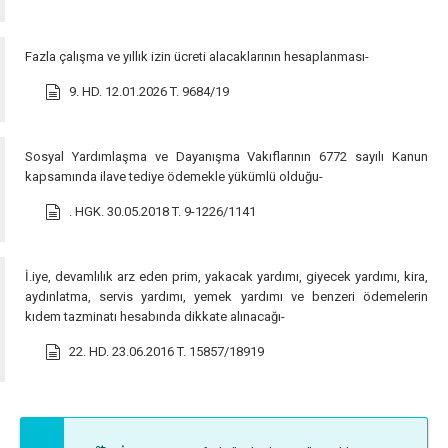
Fazla çalışma ve yıllık izin ücreti alacaklarının hesaplanması-
9. HD. 12.01.2026 T. 9684/19
Sosyal Yardımlaşma ve Dayanışma Vakıflarının 6772 sayılı Kanun
kapsamında ilave tediye ödemekle yükümlü olduğu-
. HGK. 30.05.2018 T. 9-1226/1141
İ.iye, devamlılık arz eden prim, yakacak yardımı, giyecek yardımı, kira,
aydınlatma, servis yardımı, yemek yardımı ve benzeri ödemelerin
kıdem tazminatı hesabında dikkate alınacağı-
22. HD. 23.06.2016 T. 15857/18919