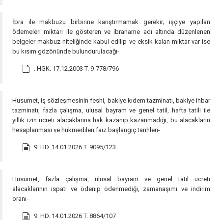
İbra ile makbuzu birbirine karıştırmamak gerekir; işçiye yapılan
ödemeleri miktarı ile gösteren ve ibraname adı altında düzenlenen
belgeler makbuz niteliğinde kabul edilip ve eksik kalan miktar var ise
bu kısım gözönünde bulundurulacağı-
. HGK. 17.12.2003 T. 9-778/796
Husumet, iş sözleşmesinin feshi, bakiye kıdem tazminatı, bakiye ihbar
tazminatı, fazla çalışma, ulusal bayram ve genel tatil, hafta tatili ile
yıllık izin ücreti alacaklarına hak kazanıp kazanmadığı, bu alacakların
hesaplanması ve hükmedilen faiz başlangıç tarihleri-
9. HD. 14.01.2026 T. 9095/123
Husumet, fazla çalışma, ulusal bayram ve genel tatil ücreti
alacaklarının ispatı ve ödenip ödenmediği, zamanaşımı ve indirim
oranı-
9. HD. 14.01.2026 T. 8864/107