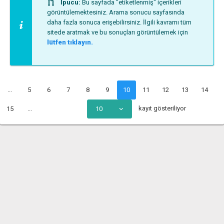
İpucu:
Bu sayfada "etiketlenmiş" içerikleri
görüntülemektesiniz. Arama sonucu sayfasında
daha fazla sonuca erişebilirsiniz. İlgili kavramı tüm
sitede aratmak ve bu sonuçları görüntülemek için
lütfen tıklayın.
...
5
6
7
8
9
10
11
12
13
14
kayıt gösteriliyor
15
...
10