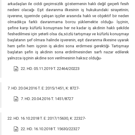
arkadaşları ile ciddi geçimsizlik göstermenin haklı değil geçerli fesih
nedeni olacağı- Eşit davranma ilkesinin iş hukukundaki sirayetinin;
işverene, işyerinde çalışan işçiler arasında haklı ve objektif bir neden
olmadıkça farklı davranmama borcu yüklemekte olduğu- İşçinin,
şefine karşı küfürlü konuşması her ne kadar iş akdinin haklı şekilde
feshedilmesi için yeterli olsa da,sözlü tartışmayı ve küfürlü konuşmayı
başlatanın şef olması halinde işverenin, eşit davranma ilkesine uyarak
hem şefin hem işçinin iş akdini sona erdirmesi gerektiği- Tartışmayı
başlatan şefin iş akdinin sona erdirilmesinden sarfı nazar edilerek
yalnızca işçinin akdine son verilmesinin haksız olduğu-
22. HD. 05.11.2019 T. 22464/20223
7. HD. 20.04.2016 T. E: 2015/1451, K: 8727-
7. HD. 20.04.2016 T. 1451/8727
22. HD. 16.10.2018 T. E: 2017/15630, K: 22327-
22. HD. 16.10.2018 T. 15630/22327