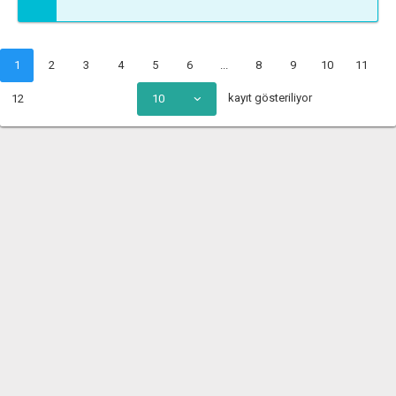
1
2
3
4
5
6
...
8
9
10
11
kayıt gösteriliyor
12
10