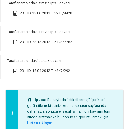
Taraflar arasındaki itirazın iptali davası-
23. HD. 28.06.2012 T. 3215/4420
Taraflar arasındaki itirazın iptali davası-
23. HD. 28.12.2012 T. 6128/7762
Taraflar arasındaki alacak davası-
23. HD. 18.04.2012 T. 4847/2921
İpucu:
Bu sayfada "etiketlenmiş" içerikleri
görüntülemektesiniz. Arama sonucu sayfasında
daha fazla sonuca erişebilirsiniz. İlgili kavramı tüm
sitede aratmak ve bu sonuçları görüntülemek için
lütfen tıklayın.