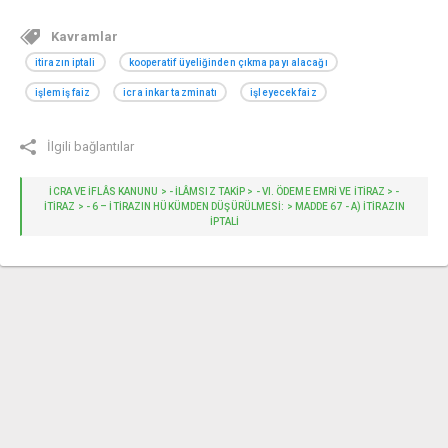
Kavramlar
itirazın iptali
kooperatif üyeliğinden çıkma payı alacağı
işlemiş faiz
icra inkar tazminatı
işleyecek faiz
İlgili bağlantılar
İCRA VE İFLÂS KANUNU > - İLÂMSIZ TAKIP > - VI. ÖDEME EMRİ VE İTİRAZ > -
İTİRAZ > - 6 – İTIRAZIN HÜKÜMDEN DÜŞÜRÜLMESI: > MADDE 67 - A) İTIRAZIN
IPTALI