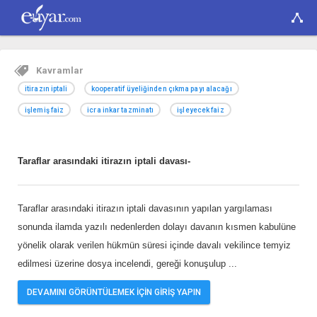
Kavramlar
itirazın iptali
kooperatif üyeliğinden çıkma payı alacağı
işlemiş faiz
icra inkar tazminatı
işleyecek faiz
Taraflar arasındaki itirazın iptali davası-
Taraflar arasındaki itirazın iptali davasının yapılan yargılaması
sonunda ilamda yazılı nedenlerden dolayı davanın kısmen kabulüne
yönelik olarak verilen hükmün süresi içinde davalı vekilince temyiz
edilmesi üzerine dosya incelendi, gereği konuşulup
...
DEVAMINI GÖRÜNTÜLEMEK İÇİN GİRİŞ YAPIN