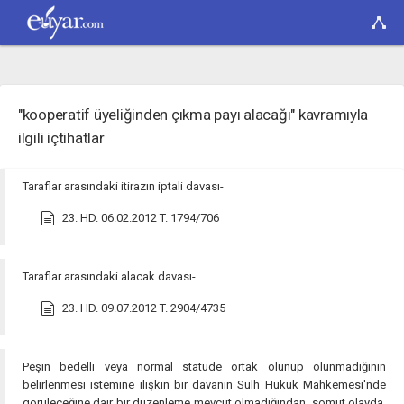
"kooperatif üyeliğinden çıkma payı alacağı" kavramıyla
ilgili içtihatlar
Taraflar arasındaki itirazın iptali davası-
23. HD. 06.02.2012 T. 1794/706
Taraflar arasındaki alacak davası-
23. HD. 09.07.2012 T. 2904/4735
Peşin bedelli veya normal statüde ortak olunup olunmadığının
belirlenmesi istemine ilişkin bir davanın Sulh Hukuk Mahkemesi'nde
görüleceğine dair bir düzenleme mevcut olmadığından, somut olayda,