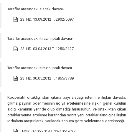
Taraflar arasındaki alacak davası-
23. HD. 13.09.2012 T. 2902/5097
Taraflar arasındaki itirazın iptali davası-
23. HD. 03.04.2013 T. 1250/2127
Taraflar arasındaki itirazın iptali davası-
23. HD. 30.05.2012 T. 1865/3789
Kooperatif ortaklığından çıkma payı alacağı istemine ilişkin davada;
çıkma payının ödenmesinin üç yıl ertelenmesine ilişkin genel kurulun
aldığı kararının yerinde olup olmadığı hususunun, ve ortaklıktan çıkan
ortaklar yerine erteleme kararından sonra yeni ortaklar alındığına ilişkin
iddiaların araştırılarak, varılacak sonuca göre belirlenmesi gerekeceği-
. HGK. 07.05.2014 T. 23-1051/627