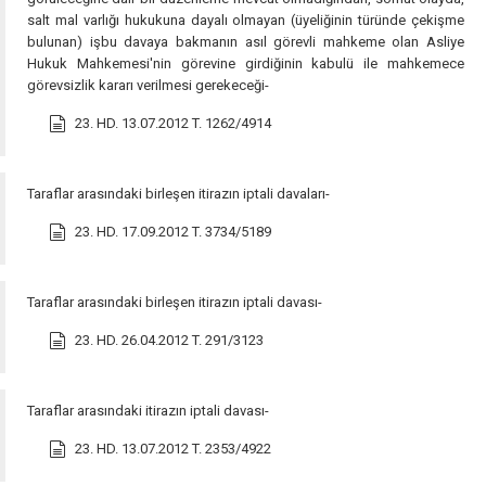
salt mal varlığı hukukuna dayalı olmayan (üyeliğinin türünde çekişme
bulunan) işbu davaya bakmanın asıl görevli mahkeme olan Asliye
Hukuk Mahkemesi'nin görevine girdiğinin kabulü ile mahkemece
görevsizlik kararı verilmesi gerekeceği-
23. HD. 13.07.2012 T. 1262/4914
Taraflar arasındaki birleşen itirazın iptali davaları-
23. HD. 17.09.2012 T. 3734/5189
Taraflar arasındaki birleşen itirazın iptali davası-
23. HD. 26.04.2012 T. 291/3123
Taraflar arasındaki itirazın iptali davası-
23. HD. 13.07.2012 T. 2353/4922