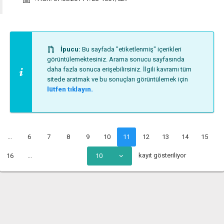
İpucu:
Bu sayfada "etiketlenmiş" içerikleri
görüntülemektesiniz. Arama sonucu sayfasında
daha fazla sonuca erişebilirsiniz. İlgili kavramı tüm
sitede aratmak ve bu sonuçları görüntülemek için
lütfen tıklayın.
...
6
7
8
9
10
11
12
13
14
15
kayıt gösteriliyor
16
...
10