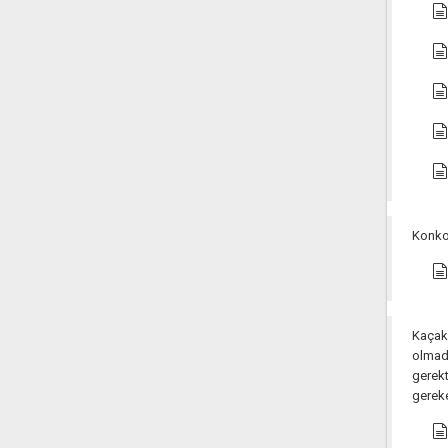
Konkor
Kaçak 
olmad
gerek
gerek