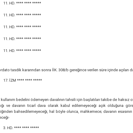
11. HD.
**** **** *****
11. HD.
**** **** *****
11. HD.
**** **** *****
11. HD.
**** **** *****
11. HD.
**** **** *****
dato tasdik kararından sonra İİK. 308/b gereğince verilen süre içinde açılan d
17. İZM
**** **** *****
kullanım bedelini ödemeyen davalının tahsili için başlatılan takibe de haksız olara
ığı ve davanın ticarî dava olarak kabul edilemeyeceği açık olduğuna gör
tiğinden bahsedilemeyeceği, hal böyle olunca, mahkemece; davanın esasının i
eceği-
3. HD.
**** **** *****