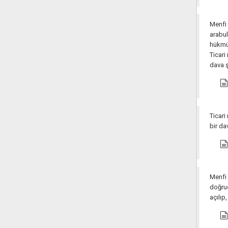
Menfi 
arabu
hükmün
Ticari
dava ş
Ticari
bir da
Menfi 
doğrud
açılıp