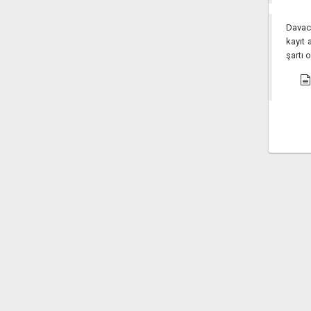
Davacı
kayıt 
şartı 