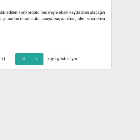
dik edilen konkordato nedeniyle eksik kaydedilen alacağın
dava açılmadan önce arabulucuya başvurulmuş olmasının dava
kayıt gösteriliyor
11
10