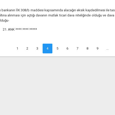
 bankanın İİK 308/b maddesi kapsamında alacağın eksik kaydedilmesi ile tas
altına alınması için açtığı davanın mutlak ticari dava niteliğinde olduğu ve 
olduğu-
21. ANK
**** **** *****
1
2
3
4
5
6
7
8
9
...