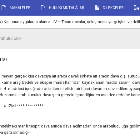
MAKALELER
HUKUKİ MÜTALÂLAR
DİLEKÇELER
unun uygulama alanı > - IV – Ticari davalar, çekişmesiz yargı işleri ve delill
rabuluculuk
tlar
olmayan gerçek kişi davacıya ait araca davalı şirkete ait aracın dava dışı sürüc
, ikame araç bedeli ve eksper masraflarından kaynaklanan maddi zararın dava
in 4. maddesi içeriğinde belirtilen nitelikte bir ticari davadan söz edilemey
ek zorunlu arabuluculuk dava şartı gerçekleşmediğinden usulden reddine karar 
4. İZMİ
**** **** *****
 nitelikteki menfi tespit davalarında dava açılmadan önce arabuluculuğa gidil
va şartı olmadığı-