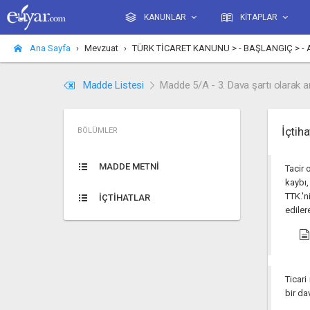
KANUNLAR
KİTAPLAR
Ana Sayfa
Mevzuat
TÜRK TİCARET KANUNU > - BAŞLANGIÇ > - A) Kan
Madde Listesi
Madde 5/A - 3. Dava şartı olarak a
İçtiha
BÖLÜMLER
MADDE METNİ
Tacir 
kaybı
TTK.'n
İÇTİHATLAR
ediler
Ticari
bir da