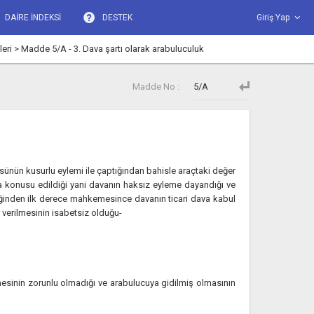
DAİRE İNDEKSİ
DESTEK
Giriş Yap
eri > Madde 5/A - 3. Dava şartı olarak arabuluculuk
Madde No :
üsünün kusurlu eylemi ile çaptığından bahisle araçtaki değer
 konusu edildiği yani davanın haksız eyleme dayandığı ve
eceğinden ilk derece mahkemesince davanın ticari dava kabul
verilmesinin isabetsiz olduğu-
mesinin zorunlu olmadığı ve arabulucuya gidilmiş olmasının