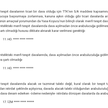
tespit davalarının ticari bir dava olduğu için TTK'nın 5/A maddesi kapsamın
lucuya başvurmaya zorlanması, kanuna aykırı olduğu gibi ticari davalarda 
ün amaçsal yorumundan da Yasa Koyucu'nun bilinçli olarak menfi tespit davalar
 nitelikteki menfi tespit davalarında dava açılmadan önce arabulucuğa gidilmes
artı olmadığı hususu dikkate alınarak karar verilmesi gerektiği-
11. HD.
**** **** *****
 nitelikteki menfi tespit davalarında, dava açılmadan önce arabuluculuğa gidi
va şartı olmadığı-
11. HD.
**** **** *****
tespit davalarında alacak ve tazminat talebi değil, kural olarak bir tespit
an istirdat şeklinde açılıyorsa, davada alacak talebi olduğundan arabuluculuğa
, dava devam ederken -ödeme nedeniyle- istirdata dönüşen davalarda da arabu
17. İZM
**** **** *****