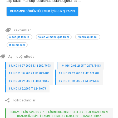
alıp takas mahsup iddiasında bulunduğunu, ta
...
DEVAMINI GÖRÜNTÜLEMEK İÇİN GİRİŞ YAPIN
Kavramlar
alacağın temliki
takas ve mahsup iddiası
iflasın açılması
iflas masası
Aynı doğrultuda
19. HD 14.07.2005 T. 11282/7973
19. HD 12.05.2005 T. 2071/5413
19. HD 31.10.2002 T. 8078/6980
19. HD 13.02.2006 T. 4019/1281
19. HD 28.09.2006 T. 4865/8952
19. HD 31.10.2002 T. 5162/6340
19. HD 1.02.2007 T. 6244/679
İlgili bağlantılar
İCRA VE İFLÂS KANUNU > 7 - İFLÂSIN HUKUKI NETICELERI > - II. ALACAKLILARIN
HAKLARI ÜZERİNE İFLASIN TESİRLERİ > MADDE 201 - TAKASA ITIRAZ