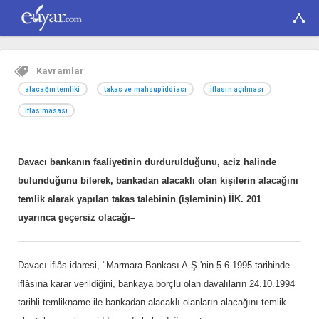
Kavramlar
alacağın temliki
takas ve mahsup iddiası
iflasın açılması
iflas masası
Davacı bankanın faaliyetinin durdurulduğunu, aciz halinde
bulunduğunu bilerek, bankadan alacaklı olan kişilerin alacağını
temlik alarak yapılan takas talebinin (işleminin) İİK. 201
uyarınca geçersiz olacağı–
Davacı iflâs idaresi, "Marmara Bankası A.Ş.'nin 5.6.1995 tarihinde
iflâsına karar verildiğini, bankaya borçlu olan davalıların 24.10.1994
tarihli temlikname ile bankadan alacaklı olanların alacağını temlik