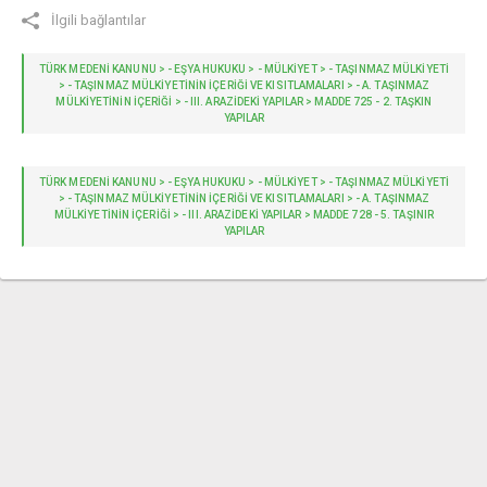
İlgili bağlantılar
TÜRK MEDENİ KANUNU > - EŞYA HUKUKU > - MÜLKİYET > - TAŞINMAZ MÜLKİYETİ
> - TAŞINMAZ MÜLKİYETİNİN İÇERİĞİ VE KISITLAMALARI > - A. TAŞINMAZ
MÜLKIYETININ IÇERIĞI > - III. ARAZIDEKI YAPILAR > MADDE 725 - 2. TAŞKIN
YAPILAR
TÜRK MEDENİ KANUNU > - EŞYA HUKUKU > - MÜLKİYET > - TAŞINMAZ MÜLKİYETİ
> - TAŞINMAZ MÜLKİYETİNİN İÇERİĞİ VE KISITLAMALARI > - A. TAŞINMAZ
MÜLKIYETININ IÇERIĞI > - III. ARAZIDEKI YAPILAR > MADDE 728 - 5. TAŞINIR
YAPILAR