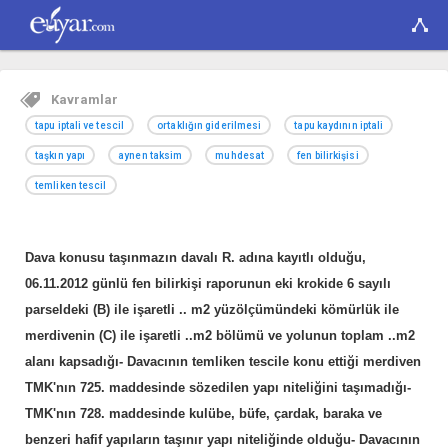
Kavramlar
tapu iptali ve tescil
ortaklığın giderilmesi
tapu kaydının iptali
taşkın yapı
aynen taksim
muhdesat
fen bilirkişisi
temliken tescil
Dava konusu taşınmazın davalı R. adına kayıtlı olduğu,
06.11.2012 günlü fen bilirkişi raporunun eki krokide 6 sayılı
parseldeki (B) ile işaretli .. m2 yüzölçümündeki kömürlük ile
merdivenin (C) ile işaretli ..m2 bölümü ve yolunun toplam ..m2
alanı kapsadığı- Davacının temliken tescile konu ettiği merdiven
TMK'nın 725. maddesinde sözedilen yapı niteliğini taşımadığı-
TMK'nın 728. maddesinde kulübe, büfe, çardak, baraka ve
benzeri hafif yapıların taşınır yapı niteliğinde olduğu- Davacının