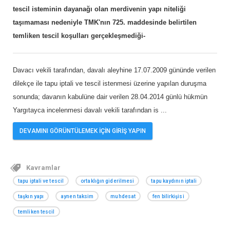
tescil isteminin dayanağı olan merdivenin yapı niteliği
taşımaması nedeniyle TMK'nın 725. maddesinde belirtilen
temliken tescil koşulları gerçekleşmediği-
Davacı vekili tarafından, davalı aleyhine 17.07.2009 gününde verilen
dilekçe ile tapu iptali ve tescil istenmesi üzerine yapılan duruşma
sonunda; davanın kabulüne dair verilen 28.04.2014 günlü hükmün
Yargıtayca incelenmesi davalı vekili tarafından is
...
DEVAMINI GÖRÜNTÜLEMEK İÇİN GİRİŞ YAPIN
Kavramlar
tapu iptali ve tescil
ortaklığın giderilmesi
tapu kaydının iptali
taşkın yapı
aynen taksim
muhdesat
fen bilirkişisi
temliken tescil