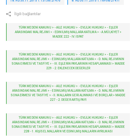
18. HD 30.11.2015 T. 13138/21470
8. HD 30.11.2015 T. 16958/21471
İlgili bağlantılar
TÜRK MEDENİ KANUNU > - AILE HUKUKU > - EVLİLİK HUKUKU > - EŞLER
ARASINDAKİ MAL REJİMİ > - EDİNİLMİŞ MALLARA KATILMA > - A.MÜLKIYET >
MADDE 222 - IV. İSPAT
TÜRK MEDENİ KANUNU > - AILE HUKUKU > - EVLİLİK HUKUKU > - EŞLER
ARASINDAKİ MAL REJİMİ > - EDİNİLMİŞ MALLARA KATILMA > - D. MAL REJIMININ
SONA ERMESI VE TASFIYE > - III. EŞLERIN PAYLARININ HESAPLANMASI > MADDE
229 - 2. EKLENECEK DEĞERLER
TÜRK MEDENİ KANUNU > - AILE HUKUKU > - EVLİLİK HUKUKU > - EŞLER
ARASINDAKİ MAL REJİMİ > - EDİNİLMİŞ MALLARA KATILMA > - D. MAL REJIMININ
SONA ERMESI VE TASFIYE > - II. MALLARIN GERI ALINMASI VE BORÇLAR > MADDE
227 - 2. DEĞER ARTIŞ PAYI
TÜRK MEDENİ KANUNU > - AILE HUKUKU > - EVLİLİK HUKUKU > - EŞLER
ARASINDAKİ MAL REJİMİ > - EDİNİLMİŞ MALLARA KATILMA > - D. MAL REJIMININ
SONA ERMESI VE TASFIYE > - III. EŞLERIN PAYLARININ HESAPLANMASI > MADDE
228 - 1. KIŞISEL MALLARIN VE EDINILMIŞ MALLARIN AYRILMASI