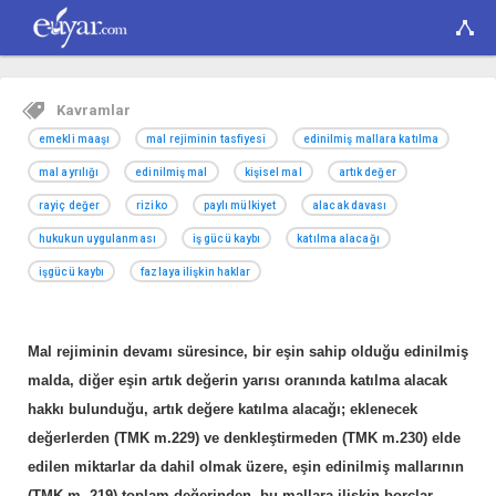
Kavramlar
emekli maaşı
mal rejiminin tasfiyesi
edinilmiş mallara katılma
mal ayrılığı
edinilmiş mal
kişisel mal
artık değer
rayiç değer
riziko
paylı mülkiyet
alacak davası
hukukun uygulanması
iş gücü kaybı
katılma alacağı
işgücü kaybı
fazlaya ilişkin haklar
Mal rejiminin devamı süresince, bir eşin sahip olduğu edinilmiş
malda, diğer eşin artık değerin yarısı oranında katılma alacak
hakkı bulunduğu, artık değere katılma alacağı; eklenecek
değerlerden (TMK m.229) ve denkleştirmeden (TMK m.230) elde
edilen miktarlar da dahil olmak üzere, eşin edinilmiş mallarının
(TMK m. 219) toplam değerinden, bu mallara ilişkin borçlar