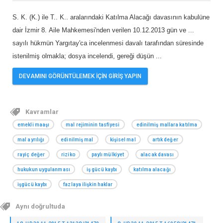
S. K. (K.) ile T.. K.. aralarındaki Katılma Alacağı davasının kabulüne
dair İzmir 8. Aile Mahkemesi'nden verilen 10.12.2013 gün ve ...
sayılı hükmün Yargıtay'ca incelenmesi davalı tarafından süresinde
istenilmiş olmakla; dosya incelendi, gereği düşün
...
DEVAMINI GÖRÜNTÜLEMEK İÇİN GİRİŞ YAPIN
Kavramlar
emekli maaşı
mal rejiminin tasfiyesi
edinilmiş mallara katılma
mal ayrılığı
edinilmiş mal
kişisel mal
artık değer
rayiç değer
riziko
paylı mülkiyet
alacak davası
hukukun uygulanması
iş gücü kaybı
katılma alacağı
işgücü kaybı
fazlaya ilişkin haklar
Aynı doğrultuda