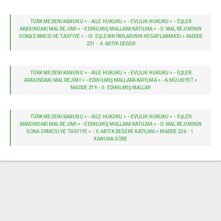
TÜRK MEDENİ KANUNU > - AILE HUKUKU > - EVLİLİK HUKUKU > - EŞLER
ARASINDAKİ MAL REJİMİ > - EDİNİLMİŞ MALLARA KATILMA > - D. MAL REJIMININ
SONA ERMESI VE TASFIYE > - III. EŞLERIN PAYLARININ HESAPLANMASI > MADDE
231 - 4. ARTIK DEĞER
TÜRK MEDENİ KANUNU > - AILE HUKUKU > - EVLİLİK HUKUKU > - EŞLER
ARASINDAKİ MAL REJİMİ > - EDİNİLMİŞ MALLARA KATILMA > - A.MÜLKIYET >
MADDE 219 - II. EDINILMIŞ MALLAR
TÜRK MEDENİ KANUNU > - AILE HUKUKU > - EVLİLİK HUKUKU > - EŞLER
ARASINDAKİ MAL REJİMİ > - EDİNİLMİŞ MALLARA KATILMA > - D. MAL REJIMININ
SONA ERMESI VE TASFIYE > - V. ARTIK DEĞERE KATILMA > MADDE 236 - 1.
KANUNA GÖRE