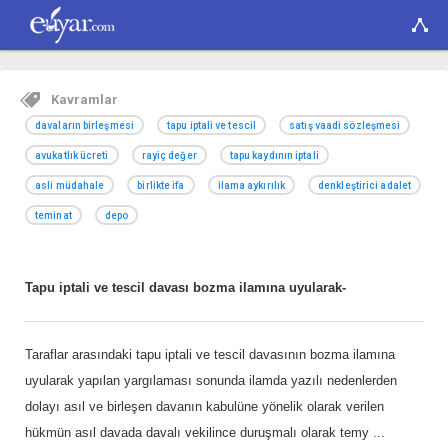
Kavramlar
davaların birleşmesi
tapu iptali ve tescil
satış vaadi sözleşmesi
avukatlık ücreti
rayiç değer
tapu kaydının iptali
asli müdahale
birlikte ifa
ilama aykırılık
denkleştirici adalet
teminat
depo
Tapu iptali ve tescil davası bozma ilamına uyularak-
Taraflar arasındaki tapu iptali ve tescil davasının bozma ilamına
uyularak yapılan yargılaması sonunda ilamda yazılı nedenlerden
dolayı asıl ve birleşen davanın kabulüne yönelik olarak verilen
hükmün asıl davada davalı vekilince duruşmalı olarak temy
...