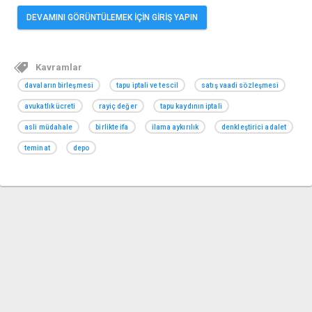
DEVAMINI GÖRÜNTÜLEMEK İÇİN GİRİŞ YAPIN
Kavramlar
davaların birleşmesi
tapu iptali ve tescil
satış vaadi sözleşmesi
avukatlık ücreti
rayiç değer
tapu kaydının iptali
asli müdahale
birlikte ifa
ilama aykırılık
denkleştirici adalet
teminat
depo