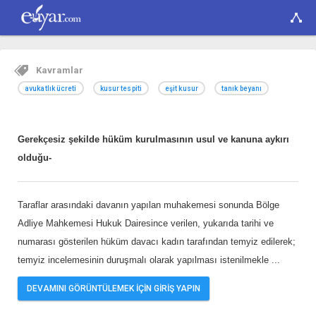
Kavramlar
avukatlık ücreti
kusur tespiti
eşit kusur
tanık beyanı
Gerekçesiz şekilde hüküm kurulmasının usul ve kanuna aykırı
olduğu-
Taraflar arasındaki davanın yapılan muhakemesi sonunda Bölge
Adliye Mahkemesi Hukuk Dairesince verilen, yukarıda tarihi ve
numarası gösterilen hüküm davacı kadın tarafından temyiz edilerek;
temyiz incelemesinin duruşmalı olarak yapılması istenilmekle
...
DEVAMINI GÖRÜNTÜLEMEK İÇİN GİRİŞ YAPIN