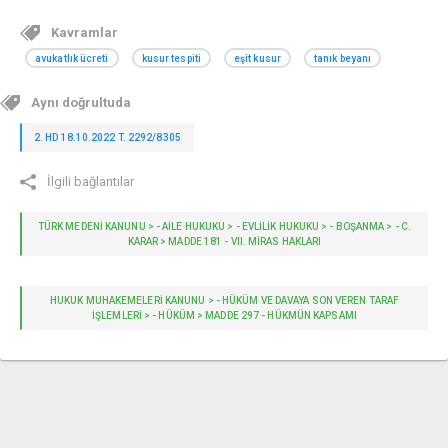
Kavramlar
avukatlık ücreti
kusur tespiti
eşit kusur
tanık beyanı
Aynı doğrultuda
2. HD 18.10.2022 T. 2292/8305
İlgili bağlantılar
TÜRK MEDENİ KANUNU > - AILE HUKUKU > - EVLİLİK HUKUKU > - BOŞANMA > - C.
KARAR > MADDE 181 - VII. MIRAS HAKLARI
HUKUK MUHAKEMELERİ KANUNU > - HÜKÜM VE DAVAYA SON VEREN TARAF
İŞLEMLERI > - HÜKÜM > MADDE 297 - HÜKMÜN KAPSAMI