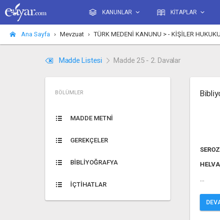
KANUNLAR
KİTAPLAR
Ana Sayfa
Mevzuat
TÜRK MEDENİ KANUNU > - KİŞİLER HUKUKU > - GE
Madde Listesi
Madde 25 - 2. Davalar
Bibli
BÖLÜMLER
MADDE METNİ
GEREKÇELER
SEROZ
BİBLİYOĞRAFYA
HELVA
...
İÇTİHATLAR
DEVA