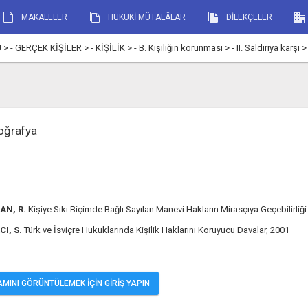
MAKALELER
HUKUKİ MÜTALÂLAR
DİLEKÇELER
RÇEK KİŞİLER > - KİŞİLİK > - B. Kişiliğin korunması > - II. Saldırıya karşı >
yoğrafya
AN, R.
Kişiye Sıkı Biçimde Bağlı Sayılan Manevi Hakların Mirasçıya Geçebilirliğ
CI, S.
Türk ve İsviçre Hukuklarında Kişilik Haklarını Koruyucu Davalar, 2001
MINI GÖRÜNTÜLEMEK İÇİN GİRİŞ YAPIN