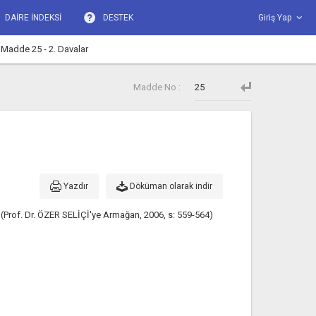
DAİRE İNDEKSİ
DESTEK
Giriş Yap
 Madde 25 - 2. Davalar
Madde No :
Yazdır
Döküman olarak indir
i (Prof. Dr. ÖZER SELİÇİ'ye Armağan, 2006, s: 559-564)