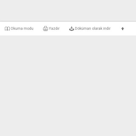
Okuma modu
Yazdır
Döküman olarak indir
e-uyar Nedir?
Şirket Bilgileri
Gizlilik ve Kullanım 