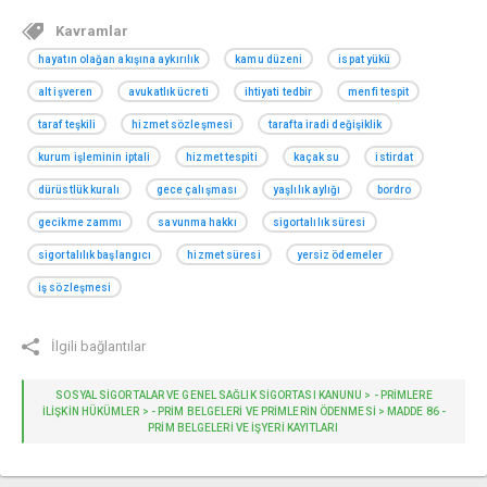
Kavramlar
hayatın olağan akışına aykırılık
kamu düzeni
ispat yükü
alt işveren
avukatlık ücreti
ihtiyati tedbir
menfi tespit
taraf teşkili
hizmet sözleşmesi
tarafta iradi değişiklik
kurum işleminin iptali
hizmet tespiti
kaçak su
istirdat
dürüstlük kuralı
gece çalışması
yaşlılık aylığı
bordro
gecikme zammı
savunma hakkı
sigortalılık süresi
sigortalılık başlangıcı
hizmet süresi
yersiz ödemeler
iş sözleşmesi
İlgili bağlantılar
SOSYAL SİGORTALAR VE GENEL SAĞLIK SİGORTASI KANUNU > - PRIMLERE
İLIŞKIN HÜKÜMLER > - PRIM BELGELERI VE PRIMLERIN ÖDENMESI > MADDE 86 -
PRIM BELGELERI VE IŞYERI KAYITLARI