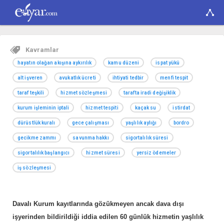
Kavramlar
hayatın olağan akışına aykırılık
kamu düzeni
ispat yükü
alt işveren
avukatlık ücreti
ihtiyati tedbir
menfi tespit
taraf teşkili
hizmet sözleşmesi
tarafta iradi değişiklik
kurum işleminin iptali
hizmet tespiti
kaçak su
istirdat
dürüstlük kuralı
gece çalışması
yaşlılık aylığı
bordro
gecikme zammı
savunma hakkı
sigortalılık süresi
sigortalılık başlangıcı
hizmet süresi
yersiz ödemeler
iş sözleşmesi
Davalı Kurum kayıtlarında gözükmeyen ancak dava dışı
işyerinden bildirildiği iddia edilen 60 günlük hizmetin yaşlılık