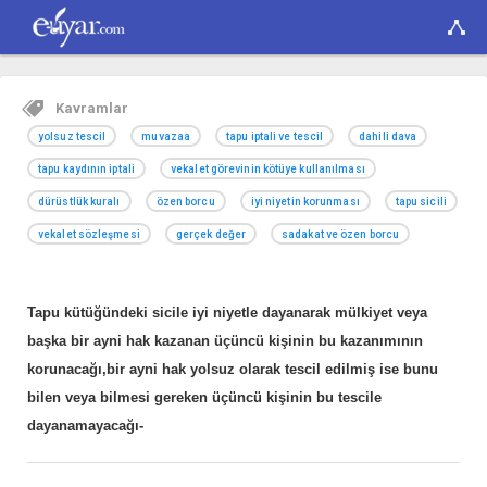
Kavramlar
yolsuz tescil
muvazaa
tapu iptali ve tescil
dahili dava
tapu kaydının iptali
vekalet görevinin kötüye kullanılması
dürüstlük kuralı
özen borcu
iyi niyetin korunması
tapu sicili
vekalet sözleşmesi
gerçek değer
sadakat ve özen borcu
Tapu kütüğündeki sicile iyi niyetle dayanarak mülkiyet veya
başka bir ayni hak kazanan üçüncü kişinin bu kazanımının
korunacağı,bir ayni hak yolsuz olarak tescil edilmiş ise bunu
bilen veya bilmesi gereken üçüncü kişinin bu tescile
dayanamayacağı-