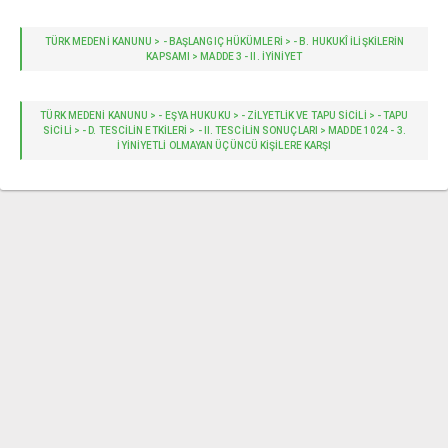
TÜRK MEDENİ KANUNU > - BAŞLANGIÇ HÜKÜMLERI > - B. HUKUKÎ ILIŞKILERIN
KAPSAMI > MADDE 3 - II. İYINIYET
TÜRK MEDENİ KANUNU > - EŞYA HUKUKU > - ZİLYETLİK VE TAPU SİCİLİ > - TAPU
SİCİLİ > - D. TESCILIN ETKILERI > - II. TESCILIN SONUÇLARI > MADDE 1024 - 3.
İYINIYETLI OLMAYAN ÜÇÜNCÜ KIŞILERE KARŞI