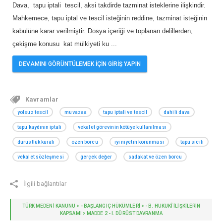
Dava, tapu iptali tescil, aksi takdirde tazminat isteklerine ilişkindir.
Mahkemece, tapu iptal ve tescil isteğinin reddine, tazminat isteğinin
kabulüne karar verilmiştir. Dosya içeriği ve toplanan delillerden,
çekişme konusu kat mülkiyeti ku
...
DEVAMINI GÖRÜNTÜLEMEK İÇİN GİRİŞ YAPIN
Kavramlar
yolsuz tescil
muvazaa
tapu iptali ve tescil
dahili dava
tapu kaydının iptali
vekalet görevinin kötüye kullanılması
dürüstlük kuralı
özen borcu
iyi niyetin korunması
tapu sicili
vekalet sözleşmesi
gerçek değer
sadakat ve özen borcu
İlgili bağlantılar
TÜRK MEDENİ KANUNU > - BAŞLANGIÇ HÜKÜMLERI > - B. HUKUKÎ ILIŞKILERIN
KAPSAMI > MADDE 2 - I. DÜRÜST DAVRANMA