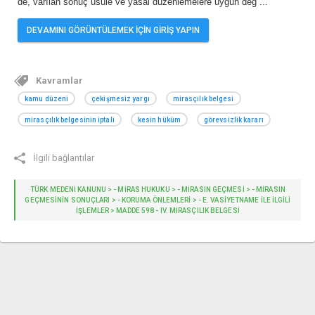
de, varılan sonuç usule ve yasal düzenlemelere uygun değ
...
DEVAMINI GÖRÜNTÜLEMEK İÇİN GİRİŞ YAPIN
Kavramlar
kamu düzeni
çekişmesiz yargı
mirasçılık belgesi
mirasçılık belgesinin iptali
kesin hüküm
görevsizlik kararı
İlgili bağlantılar
TÜRK MEDENİ KANUNU > - MIRAS HUKUKU > - MİRASIN GEÇMESİ > - MİRASIN
GEÇMESİNİN SONUÇLARI > - KORUMA ÖNLEMLERİ > - E. VASIYETNAME ILE ILGILI
IŞLEMLER > MADDE 598 - IV. MIRASÇILIK BELGESI