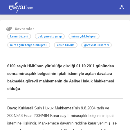
Kavramlar
kamu düzeni
çekişmesiz yargı
mirasçılık belgesi
mirasçılık belgesinin iptali
kesin hüküm
görevsizlik kararı
6100 sayılı HMK'nun yürürlüğe girdiği 01.10.2011 gününden
sonra mirasçılık belgesinin iptali istemiyle açılan davalara
bakmakla görevli mahkemenin de Asliye Hukuk Mahkemesi
olduğu-
Dava; Kırklareli Sulh Hukuk Mahkemesi'nin 9.8.2004 tarih ve
2004/543 Esas-2004/494 Karar sayılı mirasçılık belgesinin iptali
istemine ilişkindir. Mahkemece davanın reddine karar verilmiş ise