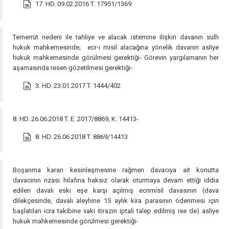
17. HD. 09.02.2016 T. 17951/1369
Temerrüt nedeni ile tahliye ve alacak istemine ilişkin davanın sulh
hukuk mahkemesinde; ecr-i misil alacağına yönelik davanın asliye
hukuk mahkemesinde görülmesi gerektiği- Görevin yargılamanın her
aşamasında resen gözetilmesi gerektiği-
3. HD. 23.01.2017 T. 1444/402
8. HD. 26.06.2018 T. E: 2017/8869, K: 14413-
8. HD. 26.06.2018 T. 8869/14413
Boşanma kararı kesinleşmesine rağmen davacıya ait konutta
davacının rızası hilafına haksız olarak oturmaya devam ettiği iddia
edilen davalı eski eşe karşı açılmış ecrimisil davasının (dava
dilekçesinde, davalı aleyhine 15 aylık kira parasının ödenmesi için
başlatılan icra takibine vaki itirazın iptali talep edilmiş ise de) asliye
hukuk mahkemesinde görülmesi gerektiği-