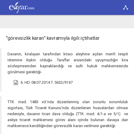
"görevsizlik kararı" kavramıyla ilgili içtihatlar
Davanın, kiralayan tarafından kiracı aleyhine açılan menfi tespit
istemine ilişkin olduğu- Taraflar arasındaki uyuşmazlığın kira
sözleşmesinden kaynaklandığı ve sulh hukuk mahkemesinde
görülmesi gerektiği-
6. HD. 08.07.2014 T. 5632/9147
TTK. mad. 1483 vd.'nda düzenlenmiş olan zorunlu sorumluluk
sigortası, Türk Ticaret Kanunu'nda düzenlenen hususlardan olması
nedeniyle, davanın ticari dava olduğu (TTK. mad. 4/1-a ve 5/1) ve
asliye ticaret mahkemesi görev alanı içinde bulunan davaya dair
mahkemece kendiliğinden görevsizlik kararı verilmesi gerektiği-