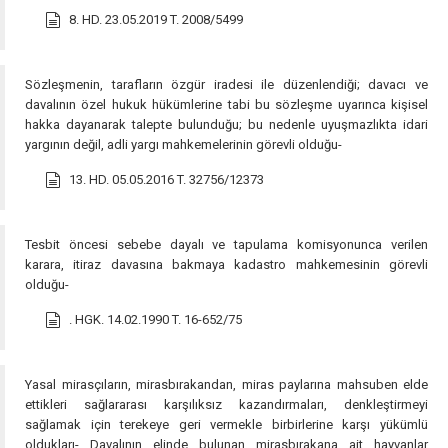
8. HD. 23.05.2019 T. 2008/5499
Sözleşmenin, tarafların özgür iradesi ile düzenlendiği; davacı ve
davalının özel hukuk hükümlerine tabi bu sözleşme uyarınca kişisel
hakka dayanarak talepte bulunduğu; bu nedenle uyuşmazlıkta idari
yargının değil, adli yargı mahkemelerinin görevli olduğu-
13. HD. 05.05.2016 T. 32756/12373
Tesbit öncesi sebebe dayalı ve tapulama komisyonunca verilen
karara, itiraz davasına bakmaya kadastro mahkemesinin görevli
olduğu-
. HGK. 14.02.1990 T. 16-652/75
Yasal mirasçıların, mirasbırakandan, miras paylarına mahsuben elde
ettikleri sağlararası karşılıksız kazandırmaları, denkleştirmeyi
sağlamak için terekeye geri vermekle birbirlerine karşı yükümlü
oldukları- Davalının elinde bulunan mirasbırakana ait hayvanlar