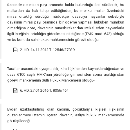
üzerinde de miras payı oranında hakkı bulunduğu ileri sürülerek, bu
mallardan da hak talep edildiğinden, bu menkul mallar üzerindeki
miras ortaklığı sürdüğü müddetçe, davacıya hayvanlar sebebiyle
davalının miras payı oranında bir ödeme yapması hukuken mümkün
olmadığına göre, davacının mirasbırakandan intikal eden hayvanlarla
ilgili isteğinin, ortaklığın giderilmesi niteliğinde (TMK. mad. 642) olduğu
ve bu konuda sulh hukuk mahkemesinin görevli olduğu-
2. HD. 14.11.2012 T. 12546/27039
Taraflar arasındaki uyuşmazlık, kira ilişkisinden kaynaklandığından ve
dava 6100 sayılı HMK'nun yürürlüğe girmesinden sonra açıldığından
görevli mahkemenin Sulh Hukuk Mahkemesi olduğu-
6. HD. 27.01.2016 T. 8056/464
Evden uzaklaştırılmış olan kadının, çocuklarıyla kişisel ilişkisinin
düzenlenmesi istemini içeren davanın, asliye hukuk mahkemesinde
gö-rüşüleceği–