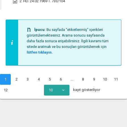
2. HD. 24.02.1969 T. 733/104
İpucu:
Bu sayfada "etiketlenmiş" içerikleri
görüntülemektesiniz. Arama sonucu sayfasında
daha fazla sonuca erişebilirsiniz. İlgili kavramı tüm
sitede aratmak ve bu sonuçları görüntülemek için
lütfen tıklayın.
1
2
3
4
5
6
...
8
9
10
11
kayıt gösteriliyor
12
10