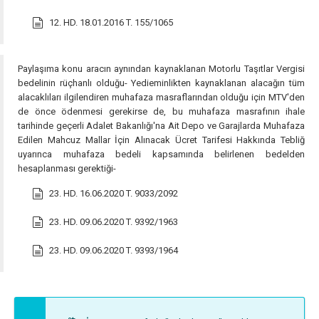
12. HD. 18.01.2016 T. 155/1065
Paylaşıma konu aracın aynından kaynaklanan Motorlu Taşıtlar Vergisi
bedelinin rüçhanlı olduğu- Yedieminlikten kaynaklanan alacağın tüm
alacaklıları ilgilendiren muhafaza masraflarından olduğu için MTV'den
de önce ödenmesi gerekirse de, bu muhafaza masrafının ihale
tarihinde geçerli Adalet Bakanlığı'na Ait Depo ve Garajlarda Muhafaza
Edilen Mahcuz Mallar İçin Alınacak Ücret Tarifesi Hakkında Tebliğ
uyarınca muhafaza bedeli kapsamında belirlenen bedelden
hesaplanması gerektiği-
23. HD. 16.06.2020 T. 9033/2092
23. HD. 09.06.2020 T. 9392/1963
23. HD. 09.06.2020 T. 9393/1964