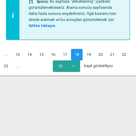
İpucu:
Bu sayfada "etiketlenmiş" içerikleri
görüntülemektesiniz. Arama sonucu sayfasında
daha fazla sonuca erişebilirsiniz. İlgili kavramı tüm
sitede aratmak ve bu sonuçları görüntülemek için
lütfen tıklayın.
...
13
14
15
16
17
18
19
20
21
22
kayıt gösteriliyor
23
...
10