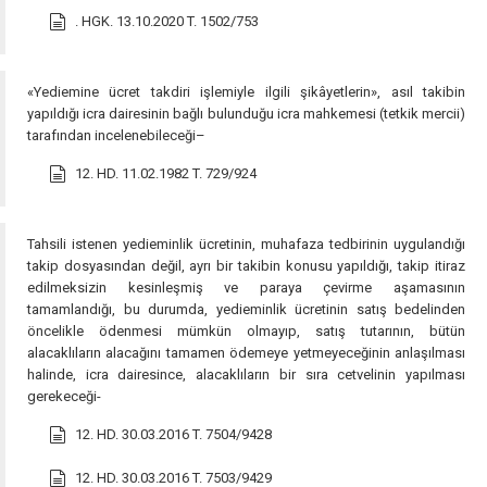
. HGK. 13.10.2020 T. 1502/753
«Yediemine ücret takdiri işlemiyle ilgili şikâyetlerin», asıl takibin
yapıldığı icra dairesinin bağlı bulunduğu icra mahkemesi (tetkik mercii)
tarafından incelenebileceği–
12. HD. 11.02.1982 T. 729/924
Tahsili istenen yedieminlik ücretinin, muhafaza tedbirinin uygulandığı
takip dosyasından değil, ayrı bir takibin konusu yapıldığı, takip itiraz
edilmeksizin kesinleşmiş ve paraya çevirme aşamasının
tamamlandığı, bu durumda, yedieminlik ücretinin satış bedelinden
öncelikle ödenmesi mümkün olmayıp, satış tutarının, bütün
alacaklıların alacağını tamamen ödemeye yetmeyeceğinin anlaşılması
halinde, icra dairesince, alacaklıların bir sıra cetvelinin yapılması
gerekeceği-
12. HD. 30.03.2016 T. 7504/9428
12. HD. 30.03.2016 T. 7503/9429