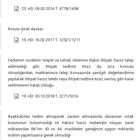
23. HD. 09.03.2016 T. 4778/1458
İtirazın iptali davası-
19. HD. 16.02.2017 T. 12521/1211
Yediemin ücretinin tespiti ve tahsili istemine ilişkin ihtiyati haciz talep
edilmediği gibi ihtiyati tedbire itiraz da söz konusu
olmadığından, mahkemece talep konusunda yanılgılı değerlendirme
yapılarak ihtiyati haciz talebi veya ihtiyati tedbire itiraz varmış gibi karar
verilmesinin hatalı olduğu-
19. HD. 30.10.2018 T. 2271/5316
Ayakkabıları teslim almayarak zararın artmasında davacının ortak
kusurunun bulunmadığı ve haksız haciz nedeniyle oluşan zarar
miktarından BK'nin 43 ve 44. maddeleri gereğince uygun miktarda
indirim yapılmasına gerek olmadığı-