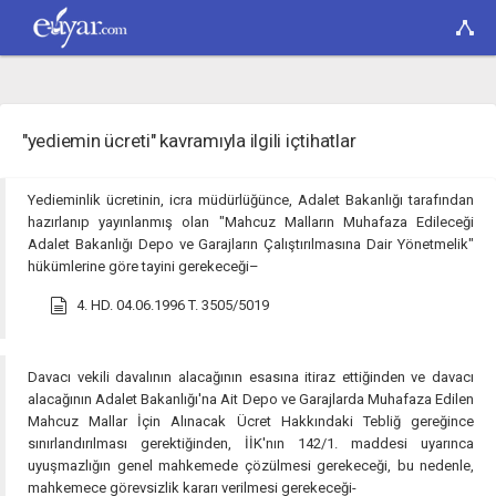
"yediemin ücreti" kavramıyla ilgili içtihatlar
Yedieminlik ücretinin, icra müdürlüğünce, Adalet Bakanlığı tarafından
hazırlanıp yayınlanmış olan "Mahcuz Malların Muhafaza Edileceği
Adalet Bakanlığı Depo ve Garajların Çalıştırılmasına Dair Yönetmelik"
hükümlerine göre tayini gerekeceği–
4. HD. 04.06.1996 T. 3505/5019
Davacı vekili davalının alacağının esasına itiraz ettiğinden ve davacı
alacağının Adalet Bakanlığı'na Ait Depo ve Garajlarda Muhafaza Edilen
Mahcuz Mallar İçin Alınacak Ücret Hakkındaki Tebliğ gereğince
sınırlandırılması gerektiğinden, İİK'nın 142/1. maddesi uyarınca
uyuşmazlığın genel mahkemede çözülmesi gerekeceği, bu nedenle,
mahkemece görevsizlik kararı verilmesi gerekeceği-