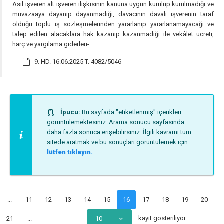
Asıl işveren alt işveren ilişkisinin kanuna uygun kurulup kurulmadığı ve
muvazaaya dayanıp dayanmadığı, davacının davalı işverenin taraf
olduğu toplu iş sözleşmelerinden yararlanıp yararlanamayacağı ve
talep edilen alacaklara hak kazanıp kazanmadığı ile vekâlet ücreti,
harç ve yargılama giderleri-
9. HD. 16.06.2025 T. 4082/5046
İpucu:
Bu sayfada "etiketlenmiş" içerikleri
görüntülemektesiniz. Arama sonucu sayfasında
daha fazla sonuca erişebilirsiniz. İlgili kavramı tüm
sitede aratmak ve bu sonuçları görüntülemek için
lütfen tıklayın.
...
11
12
13
14
15
16
17
18
19
20
kayıt gösteriliyor
21
...
10