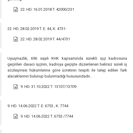
22. HD. 16.01.2018 T. 42000/231
22. HD. 28.02.2019 T. E: 44, K: 4731-
22. HD. 28.02.2019 T. 44/4731
Uyuşmazlık, 696 sayılı KHK kapsamında sürekli işçi kadrosuna
geçirilen davacı işçinin, kadroya geçişte düzenlenen belirsiz süreli iş
sözleşmesi hükümlerine göre ücretinin tespiti ile talep edilen fark
alacaklarının bulunup bulunmadığı hususundadır...
9. HD. 31.10.2022 T. 13107/13709
9. HD. 14.06.2022 T. E: 6753 , K: 7744
9. HD. 14.06.2022 T. 6753 /7744