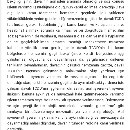
bekçiliği işinin, davalının asıl işleri arasında olmadığı ve söz konusu
işlerin yardımcı iş niteliğinde olduğunun kabul edilmesi gerektiği- Dava
dışı ilgili kamu idarelerine hemzemin geçitlerle ilgili yüklenen
yükümlülüklerin yerine getirilmediği hemzemin geçitlerde, davalı TCDD
tarafından gerekli tedbirlerin (ilgili kamu kurum ve kuruşları nam ve
hesabına) alınmak zorunda kalınması ve bu doğrultuda hizmet alım
sözleşmelerinin de yapılması, yaşanması olası can ve mal kayıplarının
önüne geçilebilebilmesi amacını taşıdığı- Mahkemece muvazaa
kabulüne yönelik karar gerekçesinde, davalı TCDD’nin, bir kısım
bölgelerde hemzemin geçit bekçiliğinde kendi bünyesinde işçi
çalıştırması olgusuna da dayanılmışsa da, yargılamada dinlenen
tanıkların beyanlarından, davacının çalıştığı hemzemin geçitte, davalı
TCDD’nin işçisinin çalışmadığı anlaıkmakta olup yardımcı işin
bölünerek alt işverene verilmesinde mevzuat açısından bir engel de
olmadığından, farklı hemzemin geçitlerde aynı nitelikteki yardımcı işte
çalışan davalı TCDD’nin işçilerinin olmasının, asıl işveren-alt işveren
ilişkisini kanuna aykırı ya da muvazaalı hale getirmeyeceği- Yardımcı
işlerin tamamen veya bölünerek alt işverene verilmesinde, “işletmenin
ve işin gereği ile teknolojik nedenlerle uzmanlık gerektirme” gibi
sınırlayıcı bir düzenlemeye mevzuatta yer verilmemiş olduğu- Asıl
işveren-alt işveren ilişkisinin kanuna aykırı olmadığı ve muvazaaya da
dayanmadığı anlaşıldığından, davanın tümden reddine karar verilmesi
gerektiği-