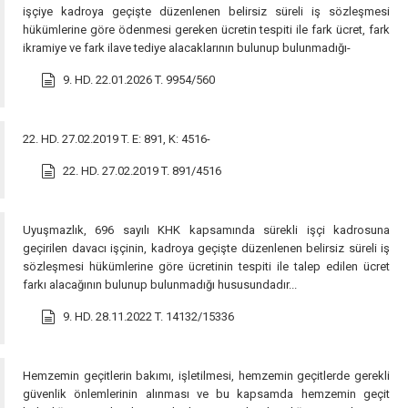
işçiye kadroya geçişte düzenlenen belirsiz süreli iş sözleşmesi
hükümlerine göre ödenmesi gereken ücretin tespiti ile fark ücret, fark
ikramiye ve fark ilave tediye alacaklarının bulunup bulunmadığı-
9. HD. 22.01.2026 T. 9954/560
22. HD. 27.02.2019 T. E: 891, K: 4516-
22. HD. 27.02.2019 T. 891/4516
Uyuşmazlık, 696 sayılı KHK kapsamında sürekli işçi kadrosuna
geçirilen davacı işçinin, kadroya geçişte düzenlenen belirsiz süreli iş
sözleşmesi hükümlerine göre ücretinin tespiti ile talep edilen ücret
farkı alacağının bulunup bulunmadığı hususundadır...
9. HD. 28.11.2022 T. 14132/15336
Hemzemin geçitlerin bakımı, işletilmesi, hemzemin geçitlerde gerekli
güvenlik önlemlerinin alınması ve bu kapsamda hemzemin geçit