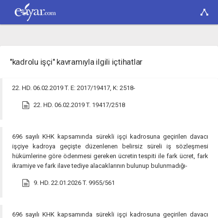
"kadrolu işçi" kavramıyla ilgili içtihatlar
22. HD. 06.02.2019 T. E: 2017/19417, K: 2518-
22. HD. 06.02.2019 T. 19417/2518
696 sayılı KHK kapsamında sürekli işçi kadrosuna geçirilen davacı
işçiye kadroya geçişte düzenlenen belirsiz süreli iş sözleşmesi
hükümlerine göre ödenmesi gereken ücretin tespiti ile fark ücret, fark
ikramiye ve fark ilave tediye alacaklarının bulunup bulunmadığı-
9. HD. 22.01.2026 T. 9955/561
696 sayılı KHK kapsamında sürekli işçi kadrosuna geçirilen davacı