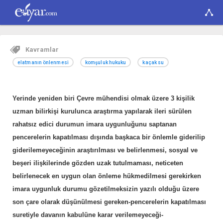
Kavramlar
elatmanın önlenmesi
komşuluk hukuku
kaçak su
Yerinde yeniden biri Çevre mühendisi olmak üzere 3 kişilik
uzman bilirkişi kurulunca araştırma yapılarak ileri sürülen
rahatsız edici durumun imara uygunluğunu saptanan
pencerelerin kapatılması dışında başkaca bir önlemle giderilip
giderilemeyeceğinin araştırılması ve belirlenmesi, sosyal ve
beşeri ilişkilerinde gözden uzak tutulmaması, neticeten
belirlenecek en uygun olan önleme hükmedilmesi gerekirken
imara uygunluk durumu gözetilmeksizin yazılı olduğu üzere
son çare olarak düşünülmesi gereken-pencerelerin kapatılması
suretiyle davanın kabulüne karar verilemeyeceği-