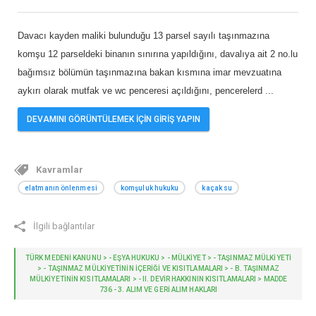
Davacı kayden maliki bulunduğu 13 parsel sayılı taşınmazına
komşu 12 parseldeki binanın sınırına yapıldığını, davalıya ait 2 no.lu
bağımsız bölümün taşınmazına bakan kısmına imar mevzuatına
aykırı olarak mutfak ve wc penceresi açıldığını, pencerelerd
...
DEVAMINI GÖRÜNTÜLEMEK İÇİN GİRİŞ YAPIN
Kavramlar
elatmanın önlenmesi
komşuluk hukuku
kaçak su
İlgili bağlantılar
TÜRK MEDENİ KANUNU > - EŞYA HUKUKU > - MÜLKİYET > - TAŞINMAZ MÜLKİYETİ
> - TAŞINMAZ MÜLKİYETİNİN İÇERİĞİ VE KISITLAMALARI > - B. TAŞINMAZ
MÜLKIYETININ KISITLAMALARI > - II. DEVIR HAKKININ KISITLAMALARI > MADDE
736 - 3. ALIM VE GERI ALIM HAKLARI