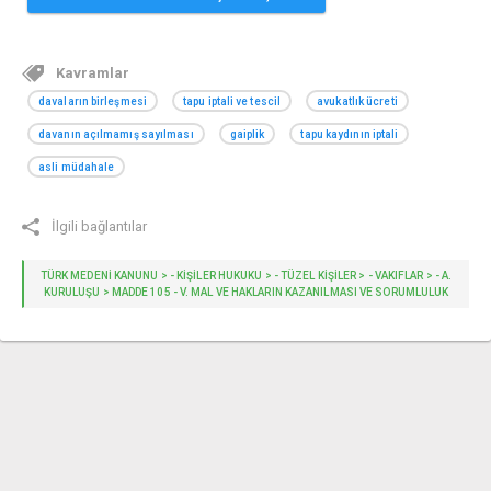
Kavramlar
davaların birleşmesi
tapu iptali ve tescil
avukatlık ücreti
davanın açılmamış sayılması
gaiplik
tapu kaydının iptali
asli müdahale
İlgili bağlantılar
TÜRK MEDENİ KANUNU > - KİŞİLER HUKUKU > - TÜZEL KİŞİLER > - VAKIFLAR > - A.
KURULUŞU > MADDE 105 - V. MAL VE HAKLARIN KAZANILMASI VE SORUMLULUK