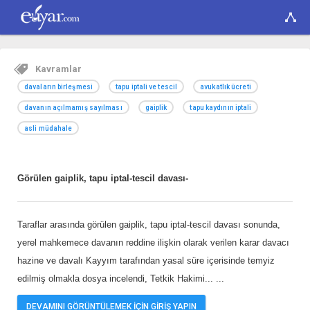
Kavramlar
davaların birleşmesi
tapu iptali ve tescil
avukatlık ücreti
davanın açılmamış sayılması
gaiplik
tapu kaydının iptali
asli müdahale
Görülen gaiplik, tapu iptal-tescil davası-
Taraflar arasında görülen gaiplik, tapu iptal-tescil davası sonunda,
yerel mahkemece davanın reddine ilişkin olarak verilen karar davacı
hazine ve davalı Kayyım tarafından yasal süre içerisinde temyiz
edilmiş olmakla dosya incelendi, Tetkik Hakimi...
...
DEVAMINI GÖRÜNTÜLEMEK İÇİN GİRİŞ YAPIN