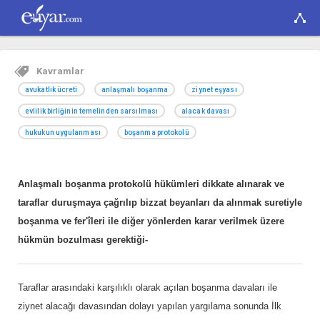
Kavramlar
avukatlık ücreti
anlaşmalı boşanma
ziynet eşyası
evlilik birliğinin temelinden sarsılması
alacak davası
hukukun uygulanması
boşanma protokolü
Anlaşmalı boşanma protokolü hükümleri dikkate alınarak ve
taraflar duruşmaya çağrılıp bizzat beyanları da alınmak suretiyle
boşanma ve fer'îleri ile diğer yönlerden karar verilmek üzere
hükmün bozulması gerektiği-
Taraflar arasındaki karşılıklı olarak açılan boşanma davaları ile
ziynet alacağı davasından dolayı yapılan yargılama sonunda İlk