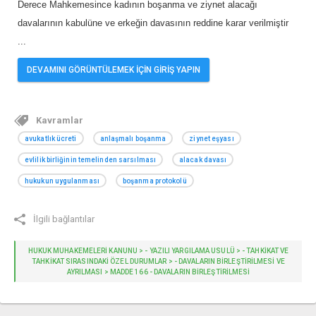
Derece Mahkemesince kadının boşanma ve ziynet alacağı
davalarının kabulüne ve erkeğin davasının reddine karar verilmiştir
...
DEVAMINI GÖRÜNTÜLEMEK İÇİN GİRİŞ YAPIN
Kavramlar
avukatlık ücreti
anlaşmalı boşanma
ziynet eşyası
evlilik birliğinin temelinden sarsılması
alacak davası
hukukun uygulanması
boşanma protokolü
İlgili bağlantılar
HUKUK MUHAKEMELERİ KANUNU > - YAZILI YARGILAMA USULÜ > - TAHKIKAT VE
TAHKIKAT SIRASINDAKI ÖZEL DURUMLAR > - DAVALARIN BIRLEŞTIRILMESI VE
AYRILMASI > MADDE 166 - DAVALARIN BIRLEŞTIRILMESI