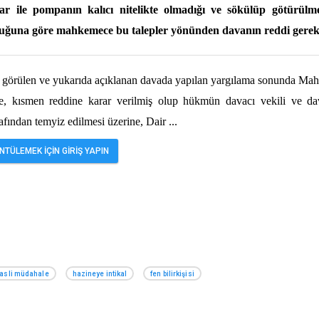
alar ile pompanın kalıcı nitelikte olmadığı ve sökülüp götürü
duğuna göre mahkemece bu talepler yönünden davanın reddi gerekt
da görülen ve yukarıda açıklanan davada yapılan yargılama sonunda Ma
, kısmen reddine karar verilmiş olup hükmün davacı vekili ve dav
rafından temyiz edilmesi üzerine, Dair
...
TÜLEMEK İÇİN GİRİŞ YAPIN
asli müdahale
hazineye intikal
fen bilirkişisi