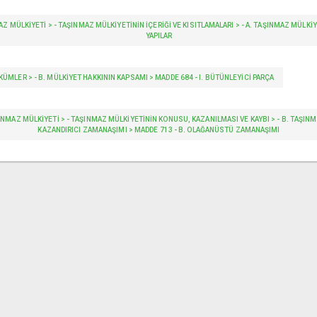
MÜLKİYETİ > - TAŞINMAZ MÜLKİYETİNİN İÇERİĞİ VE KISITLAMALARI > - A. TAŞINMAZ MÜLKIYETIN
YAPILAR
KÜMLER > - B. MÜLKIYET HAKKININ KAPSAMI > MADDE 684 - I. BÜTÜNLEYICI PARÇA
INMAZ MÜLKİYETİ > - TAŞINMAZ MÜLKİYETİNİN KONUSU, KAZANILMASI VE KAYBI > - B. TAŞINMAZ
KAZANDIRICI ZAMANAŞIMI > MADDE 713 - B. OLAĞANÜSTÜ ZAMANAŞIMI