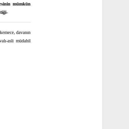
lmesinin mümkün
iği-
hkemece, davanın
alı-asli müdahil