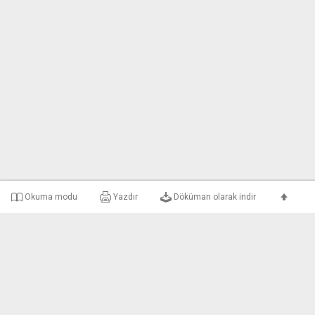
Okuma modu
Yazdır
Döküman olarak indir
e-uyar Nedir?
Şirket Bilgileri
Gizlilik ve Kullanım 