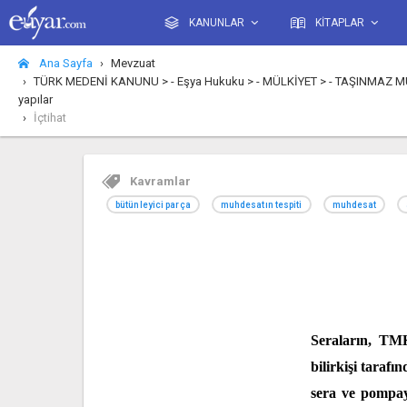
KANUNLAR
KİTAPLAR
Ana Sayfa
Mevzuat
TÜRK MEDENİ KANUNU > - Eşya Hukuku > - MÜLKİYET > - TAŞINMAZ MÜLKİYE
yapılar
İçtihat
Kavramlar
bütünleyici parça
muhdesatın tespiti
muhdesat
Seraların, TMK
bilirkişi tarafı
sera ve pompaya