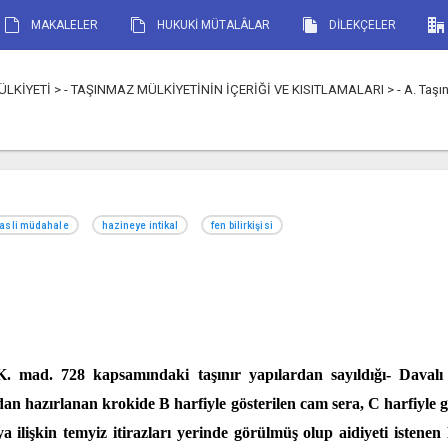
MAKALELER
HUKUKİ MÜTALÂLAR
DİLEKÇELER
Tİ > - TAŞINMAZ MÜLKİYETİNİN İÇERİĞİ VE KISITLAMALARI > - A. Taşınmaz mülk
asli müdahale
hazineye intikal
fen bilirkişisi
. mad. 728 kapsamındaki taşınır yapılardan sayıldığı- Daval
ndan hazırlanan krokide B harfiyle gösterilen cam sera, C harfiyle g
 ilişkin temyiz itirazları yerinde görülmüş olup aidiyeti istenen