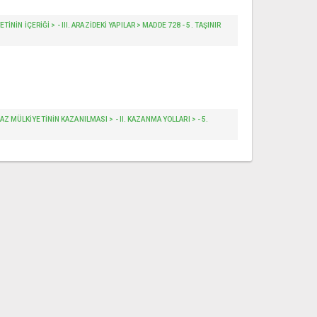
IN IÇERIĞI > - III. ARAZIDEKI YAPILAR > MADDE 728 - 5. TAŞINIR
 MÜLKIYETININ KAZANILMASI > - II. KAZANMA YOLLARI > - 5.