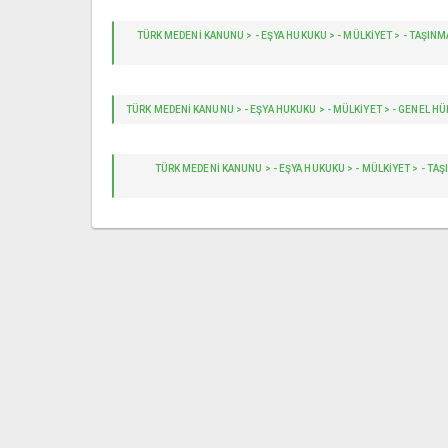
TÜRK MEDENİ KANUNU > - EŞYA HUKUKU > - MÜLKİYET > - TAŞINMAZ 
TÜRK MEDENİ KANUNU > - EŞYA HUKUKU > - MÜLKİYET > - GENEL HÜ
TÜRK MEDENİ KANUNU > - EŞYA HUKUKU > - MÜLKİYET > - TAŞ