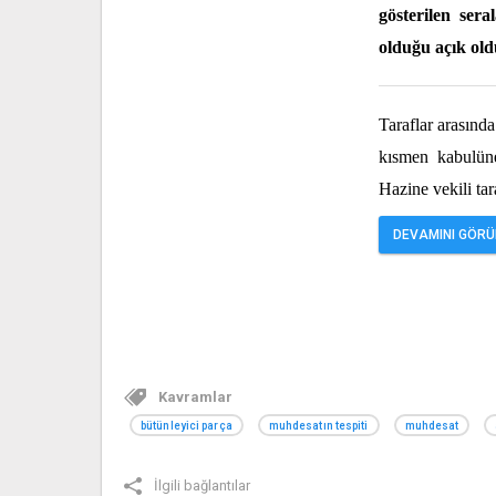
gösterilen ser
olduğu açık ol
Taraflar arasın
kısmen kabulüne
Hazine vekili ta
DEVAMINI GÖRÜN
Kavramlar
bütünleyici parça
muhdesatın tespiti
muhdesat
İlgili bağlantılar