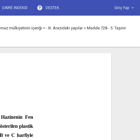
DAİRE İNDEKSİ
DESTEK
Giriş Yap
iyetinin içeriği > - III. Arazideki yapılar > Madde 728 - 5. Taşınır
ı Hazinenin Fen
österilen plastik
 B ve C harfiyle