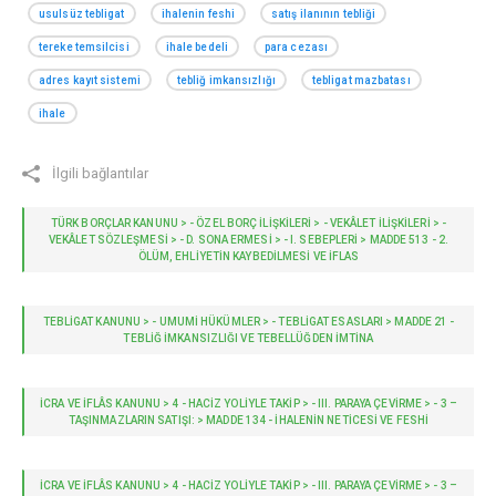
usulsüz tebligat
ihalenin feshi
satış ilanının tebliği
tereke temsilcisi
ihale bedeli
para cezası
adres kayıt sistemi
tebliğ imkansızlığı
tebligat mazbatası
ihale
İlgili bağlantılar
TÜRK BORÇLAR KANUNU > - ÖZEL BORÇ İLIŞKILERI > - VEKÂLET İLIŞKILERI > -
VEKÂLET SÖZLEŞMESI > - D. SONA ERMESI > - I. SEBEPLERI > MADDE 513 - 2.
ÖLÜM, EHLIYETIN KAYBEDILMESI VE IFLAS
TEBLİGAT KANUNU > - UMUMI HÜKÜMLER > - TEBLIGAT ESASLARI > MADDE 21 -
TEBLIĞ IMKANSIZLIĞI VE TEBELLÜĞDEN IMTINA
İCRA VE İFLÂS KANUNU > 4 - HACIZ YOLIYLE TAKIP > - III. PARAYA ÇEVİRME > - 3 –
TAŞINMAZLARIN SATIŞI: > MADDE 134 - İHALENIN NETICESI VE FESHI
İCRA VE İFLÂS KANUNU > 4 - HACIZ YOLIYLE TAKIP > - III. PARAYA ÇEVİRME > - 3 –