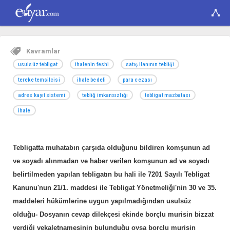
Kavramlar
usulsüz tebligat
ihalenin feshi
satış ilanının tebliği
tereke temsilcisi
ihale bedeli
para cezası
adres kayıt sistemi
tebliğ imkansızlığı
tebligat mazbatası
ihale
Tebligatta muhatabın çarşıda olduğunu bildiren komşunun ad
ve soyadı alınmadan ve haber verilen komşunun ad ve soyadı
belirtilmeden yapılan tebligatın bu hali ile 7201 Sayılı Tebligat
Kanunu'nun 21/1. maddesi ile Tebligat Yönetmeliği'nin 30 ve 35.
maddeleri hükümlerine uygun yapılmadığından usulsüz
olduğu- Dosyanın cevap dilekçesi ekinde borçlu murisin bizzat
verdiği vekaletnamesinin bulunduğu oysa borçlu murisin