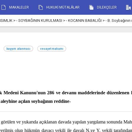
MAKALELER
HUKUKİ MÜTALÂLAR
DİLEKÇELER
SIMLIK > - SOYBAĞININ KURULMASI > - KOCANIN BABALIĞI > - B. Soybağının re
kayyım atanması
vesayet makamı
rk Medeni Kanunu'nun 286 ve devamı maddelerinde düzenlenen 
aleyhine açılan soybağının reddine-
da görülen ve yukarıda açıklanan davada yapılan yargılama sonunda Ma
erilmiş olup hükmün davacı vekili ile davalı N.ye Y. vekili tarafında