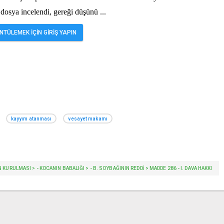
 dosya incelendi, gereği düşünü
...
TÜLEMEK İÇİN GİRİŞ YAPIN
kayyım atanması
vesayet makamı
 KURULMASI > - KOCANIN BABALIĞI > - B. SOYBAĞININ REDDI > MADDE 286 - I. DAVA HAKKI