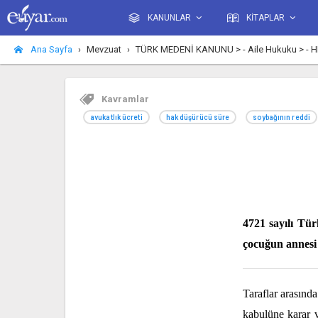
KANUNLAR
KİTAPLAR
Ana Sayfa
Mevzuat
TÜRK MEDENİ KANUNU > - Aile Hukuku > - HI
Kavramlar
avukatlık ücreti
hak düşürücü süre
soybağının reddi
4721 sayılı Tü
çocuğun annesi 
Taraflar arasın
kabulüne karar v