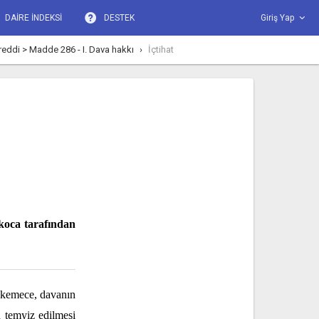
DAİRE İNDEKSİ
DESTEK
Giriş Yap
ddi > Madde 286 - I. Dava hakkı
İçtihat
koca tarafından
hkemece, davanın
n temyiz edilmesi