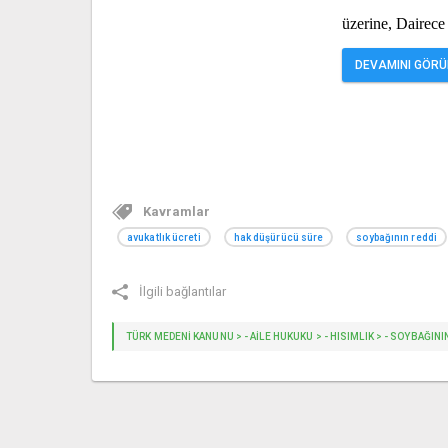
üzerine, Dairece
DEVAMINI GÖRÜN
Kavramlar
avukatlık ücreti
hak düşürücü süre
soybağının reddi
İlgili bağlantılar
TÜRK MEDENİ KANUNU > - AILE HUKUKU > - HISIMLIK > - SOYBAĞININ