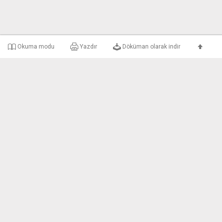
Okuma modu
Yazdır
Döküman olarak indir
e-uyar Nedir?
Şirket Bilgileri
Gizlilik ve Kullanım 