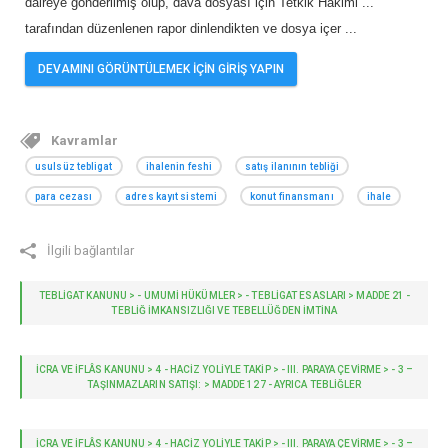
daireye gönderilmiş olup, dava dosyası için Tetkik Hakimi ...
tarafından düzenlenen rapor dinlendikten ve dosya içer
...
DEVAMINI GÖRÜNTÜLEMEK İÇİN GİRİŞ YAPIN
Kavramlar
usulsüz tebligat
ihalenin feshi
satış ilanının tebliği
para cezası
adres kayıt sistemi
konut finansmanı
ihale
İlgili bağlantılar
TEBLİGAT KANUNU > - UMUMI HÜKÜMLER > - TEBLIGAT ESASLARI > MADDE 21 -
TEBLIĞ IMKANSIZLIĞI VE TEBELLÜĞDEN IMTINA
İCRA VE İFLÂS KANUNU > 4 - HACIZ YOLIYLE TAKIP > - III. PARAYA ÇEVİRME > - 3 –
TAŞINMAZLARIN SATIŞI: > MADDE 127 - AYRICA TEBLIĞLER
İCRA VE İFLÂS KANUNU > 4 - HACIZ YOLIYLE TAKIP > - III. PARAYA ÇEVİRME > - 3 –