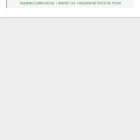
TAŞINMAZLARIN SATIŞI: > MADDE 134 - İHALENIN NETICESI VE FESHI