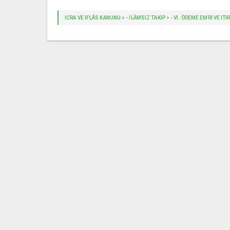
İCRA VE İFLÂS KANUNU > - İLÂMSIZ TAKIP > - VI. ÖDEME EMRİ VE İT