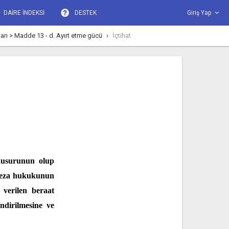
DAİRE İNDEKSİ
DESTEK
Giriş Yap
ları > Madde 13 - d. Ayırt etme gücü
İçtihat
kusurunun olup
 ceza hukukunun
 verilen beraat
ndirilmesine ve