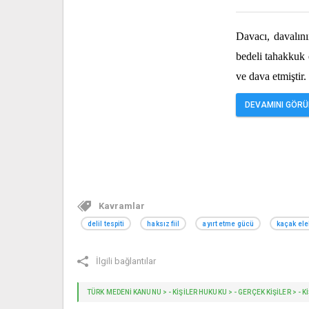
Davacı, davalını
bedeli tahakkuk e
ve dava etmiştir
DEVAMINI GÖRÜN
Kavramlar
delil tespiti
haksız fiil
ayırt etme gücü
kaçak ele
İlgili bağlantılar
TÜRK MEDENİ KANUNU > - KİŞİLER HUKUKU > - GERÇEK KİŞİLER > - KİŞİ