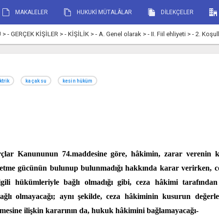
MAKALELER
HUKUKİ MÜTALÂLAR
DİLEKÇELER
ÇEK KİŞİLER > - KİŞİLİK > - A. Genel olarak > - II. Fiil ehliyeti > - 2. Koşul
ktrik
kaçak su
kesin hüküm
çlar Kanununun 74.maddesine göre, hâkimin, zarar verenin 
t etme gücünün bulunup bulunmadığı hakkında karar verirken,
lgili hükümleriyle bağlı olmadığı gibi, ceza hâkimi tarafından
ağlı olmayacağı; aynı şekilde, ceza hâkiminin kusurun değerle
nmesine ilişkin kararının da, hukuk hâkimini bağlamayacağı-