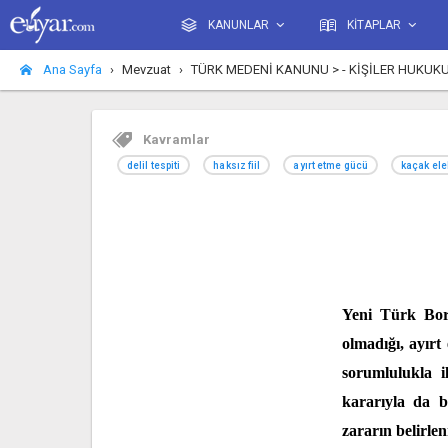
KANUNLAR
KİTAPLAR
Ana Sayfa
Mevzuat
TÜRK MEDENİ KANUNU > - KİŞİLER HUKUKU > - GER
Kavramlar
delil tespiti
haksız fiil
ayırt etme gücü
kaçak ele
Yeni Türk Bor
olmadığı, ayır
sorumlulukla i
kararıyla da b
zararın belirle