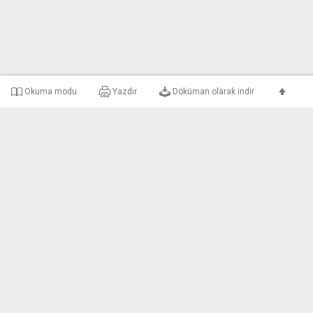
Okuma modu
Yazdır
Döküman olarak indir
e-uyar Nedir?
Şirket Bilgileri
Gizlilik ve Kullanım 