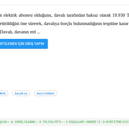
n elektrik abonesi olduğunu, davalı tarafından haksız olarak 19.930 
ttirildiğini öne sürerek, davalıya borçlu bulunmadığının tespitine karar
. Davalı, davanın red
...
TÜLEMEK İÇİN GİRİŞ YAPIN
ktrik
kaçak su
kesin hüküm
LİK > - A. GENEL OLARAK > - II. FIIL EHLIYETI > - 2. KOŞULLARI > MADDE 13 - D. AYIRT ETME GÜ