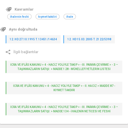
Kavramlar
ihalenin feshi
kıymet takdiri
ihale
Aynı doğrultuda
12. HD 27.10.1995 T. 13451/14634
12. HD 15.03.2005 T. 2122/5398
İlgili bağlantılar
İCRA VE İFLÂS KANUNU > 4 - HACIZ YOLIYLE TAKIP > - III. PARAYA ÇEVİRME > - 3 –
TAŞINMAZLARIN SATIŞI: > MADDE 128 - MÜKELLEFIYETLERIN LISTESI
İCRA VE İFLÂS KANUNU > 4 - HACIZ YOLIYLE TAKIP > - II. HACİZ > MADDE 87 -
KIYMET TAKDIRI
İCRA VE İFLÂS KANUNU > 4 - HACIZ YOLIYLE TAKIP > - III. PARAYA ÇEVİRME > - 3 –
TAŞINMAZLARIN SATIŞI: > MADDE 134 - İHALENIN NETICESI VE FESHI