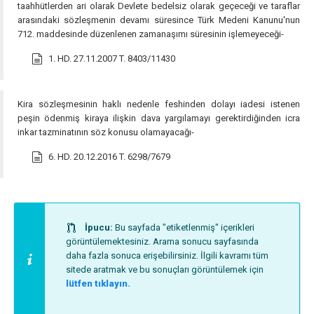
taahhütlerden ari olarak Devlete bedelsiz olarak geçeceği ve taraflar
arasındaki sözleşmenin devamı süresince Türk Medeni Kanunu'nun
712. maddesinde düzenlenen zamanaşımı süresinin işlemeyeceği-
1. HD. 27.11.2007 T. 8403/11430
Kira sözleşmesinin haklı nedenle feshinden dolayı iadesi istenen
peşin ödenmiş kiraya ilişkin dava yargılamayı gerektirdiğinden icra
inkar tazminatının söz konusu olamayacağı-
6. HD. 20.12.2016 T. 6298/7679
İpucu:
Bu sayfada "etiketlenmiş" içerikleri
görüntülemektesiniz. Arama sonucu sayfasında
daha fazla sonuca erişebilirsiniz. İlgili kavramı tüm
sitede aratmak ve bu sonuçları görüntülemek için
lütfen tıklayın.