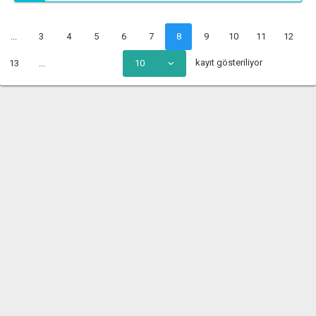
...
3
4
5
6
7
8
9
10
11
12
kayıt gösteriliyor
13
...
10