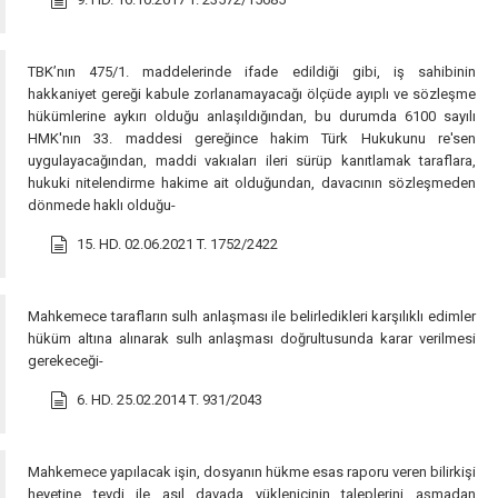
TBK’nın 475/1. maddelerinde ifade edildiği gibi, iş sahibinin
hakkaniyet gereği kabule zorlanamayacağı ölçüde ayıplı ve sözleşme
hükümlerine aykırı olduğu anlaşıldığından, bu durumda 6100 sayılı
HMK'nın 33. maddesi gereğince hakim Türk Hukukunu re'sen
uygulayacağından, maddi vakıaları ileri sürüp kanıtlamak taraflara,
hukuki nitelendirme hakime ait olduğundan, davacının sözleşmeden
dönmede haklı olduğu-
15. HD. 02.06.2021 T. 1752/2422
Mahkemece tarafların sulh anlaşması ile belirledikleri karşılıklı edimler
hüküm altına alınarak sulh anlaşması doğrultusunda karar verilmesi
gerekeceği-
6. HD. 25.02.2014 T. 931/2043
Mahkemece yapılacak işin, dosyanın hükme esas raporu veren bilirkişi
heyetine tevdi ile asıl davada yüklenicinin taleplerini aşmadan