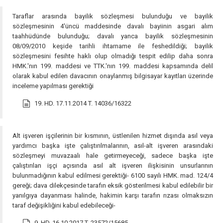
Taraflar arasında bayilik sözleşmesi bulunduğu ve bayilik
sözleşmesinin 4'üncü maddesinde davalı bayiinin asgari alım
taahhüdünde bulunduğu; davalı yanca bayilik sözleşmesinin
08/09/2010 keşide tarihli ihtarname ile feshedildiği; bayilik
sözleşmesini fesihte haklı olup olmadığı tespit edilip daha sonra
HMK.'nın 199. maddesi ve TTK.'nın 199. maddesi kapsamında delil
olarak kabul edilen davacının onaylanmış bilgisayar kayıtları üzerinde
inceleme yapılması gerektiği
19. HD. 17.11.2014 T. 14036/16322
Alt işveren işçilerinin bir kısmının, üstlenilen hizmet dışında asıl veya
yardımcı başka işte çalıştırılmalarının, asıl-alt işveren arasındaki
sözleşmeyi muvazaalı hale getirmeyeceği, sadece başka işte
çalıştırılan işçi açısında asıl alt işveren ilişkisinin unsurlarının
bulunmadığının kabul edilmesi gerektiği- 6100 sayılı HMK. mad. 124/4
gereği; dava dilekçesinde tarafın eksik gösterilmesi kabul edilebilir bir
yanılgıya dayanması halinde, hakimin karşı tarafın rızası olmaksızın
taraf değişikliğini kabul edebileceği-
9. HD. 16.10.2017 T. 23572/15685