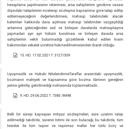
hesaplama yapılmasının istenmesi, arsa sahiplerinin gecikme cezası
dışındaki taleplerinin incelenip sözleşme kapsamına göre talep edilip
edilemeyeceğinin değerlendirmesi, mahsup talebindeki alacak
kalemleri hakkında dava açılması mahsup talebinden vazgeçildiği
anlamına geleceğinden asıl ve birleşen davalarda mahsuplaşma
yapmadan ayrı ayrı hüküm kurulması ve birleşen davada arsa
sahiplerinin vekili bulunmadığı gözetilerek kabul edilen kısım
bakımından vekalet ücretine hükmedilmemesinden ibaret olduğu-
15. HD. 17.02.2021 T. 3127/309
Uyuşmazlık ve Hukuki NitelendirmeTaraflar arasındaki uyuşmazlık,
bozmanın mahiyeti ve kapsamına göre bozma ilâmının gereğinin
yerine getirilip getirilmediği noktasında toplanmaktadır...
9. HD. 29.06.2022 T. 7383 /8498
Belli bir süreyi kapsayan imtiyaz sözleşmeleri, süre uzatımı talep
edilmediği takdirde, sürenin bitimi ile son bulacağı; bu takdirde, tüm
tesisler ile tüm taşınır ve taşınmaz mallar her türlü borç ve