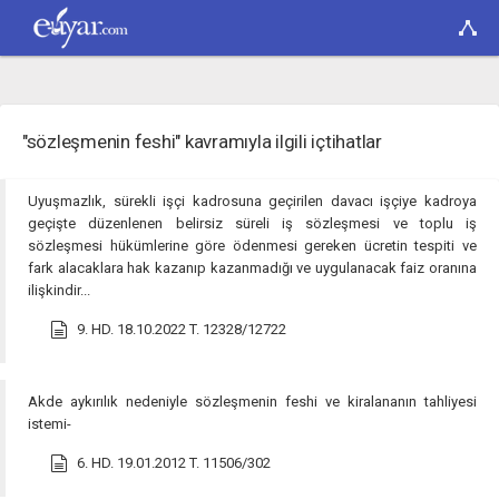
"sözleşmenin feshi" kavramıyla ilgili içtihatlar
Uyuşmazlık, sürekli işçi kadrosuna geçirilen davacı işçiye kadroya
geçişte düzenlenen belirsiz süreli iş sözleşmesi ve toplu iş
sözleşmesi hükümlerine göre ödenmesi gereken ücretin tespiti ve
fark alacaklara hak kazanıp kazanmadığı ve uygulanacak faiz oranına
ilişkindir...
9. HD. 18.10.2022 T. 12328/12722
Akde aykırılık nedeniyle sözleşmenin feshi ve kiralananın tahliyesi
istemi-
6. HD. 19.01.2012 T. 11506/302