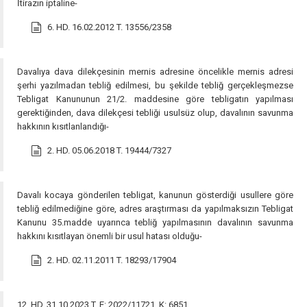
İtirazın iptaline-
6. HD. 16.02.2012 T. 13556/2358
Davalıya dava dilekçesinin mernis adresine öncelikle mernis adresi
şerhi yazılmadan tebliğ edilmesi, bu şekilde tebliğ gerçekleşmezse
Tebligat Kanununun 21/2. maddesine göre tebligatın yapılması
gerektiğinden, dava dilekçesi tebliği usulsüz olup, davalının savunma
hakkının kısıtlanlandığı-
2. HD. 05.06.2018 T. 19444/7327
Davalı kocaya gönderilen tebligat, kanunun gösterdiği usullere göre
tebliğ edilmediğine göre, adres araştırması da yapılmaksızın Tebligat
Kanunu 35.madde uyarınca tebliğ yapılmasının davalının savunma
hakkını kısıtlayan önemli bir usul hatası olduğu-
2. HD. 02.11.2011 T. 18293/17904
12. HD. 31.10.2023 T. E: 2022/11721, K: 6851