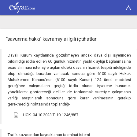
"savunma hakkı" kavramıyla ilgili içtihatlar
Davalı Kurum kayıtlarında gözükmeyen ancak dava dışı işyerinden
bildirildiği iddia edilen 60 günlük hizmetin yaşlılık aylığı bağlanmasına
esas alınması istemiyle açılan eldeki davanın hizmet tespiti niteliğinde
olup olmadığı; buradan varılacak sonuca göre 6100 sayılı Hukuk
Muhakemeri Kanunu’nun (6100 sayılı Kanun) 124 üncü maddesi
gereğince çalışmaların geçtiği iddia olunan işverene husumet
yöneltilerek göstereceği deliller de toplanmak suretiyle çalışmanın
varlığı araştırılarak sonucuna göre karar verilmesinin gerekip
gerekmediği noktasında toplandığı-
. HGK. 04.10.2023 T. 10-1246/887
Trafik kazasından kaynaklanan tazminat istemi-