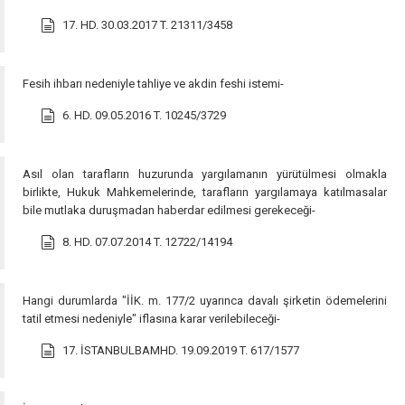
17. HD. 30.03.2017 T. 21311/3458
Fesih ihbarı nedeniyle tahliye ve akdin feshi istemi-
6. HD. 09.05.2016 T. 10245/3729
Asıl olan tarafların huzurunda yargılamanın yürütülmesi olmakla
birlikte, Hukuk Mahkemelerinde, tarafların yargılamaya katılmasalar
bile mutlaka duruşmadan haberdar edilmesi gerekeceği-
8. HD. 07.07.2014 T. 12722/14194
Hangi durumlarda "İİK. m. 177/2 uyarınca davalı şirketin ödemelerini
tatil etmesi nedeniyle" iflasına karar verilebileceği-
17. İSTANBULBAMHD. 19.09.2019 T. 617/1577