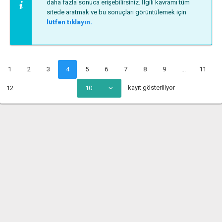
daha fazla sonuca erişebilirsiniz. İlgili kavramı tüm
sitede aratmak ve bu sonuçları görüntülemek için
lütfen tıklayın.
1
2
3
4
5
6
7
8
9
...
11
kayıt gösteriliyor
12
10