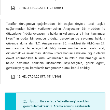
12. HD. 31.10.2023 T. 11721/6851
Taraflar duruşmaya çağrılmadan, bir başka deyişle taraf teşkili
sağlanmadan hüküm verilememesinin, Anayasa’nın 36. maddesi ile
düzenlenen "iddia ve savunma hakkının kullanmasına imkan tanınması
ilkesi"nin doğal bir sonucu olduğu, gerçekten de savunma hakkını
güvence altına alan T.C. Anayasası’nın 36. maddesi ile HMK.nun 27.
maddesinde de açıkça belirtildiği üzere, mahkemece davalı taraf,
dinlenmek ve savunması alınmak üzere kanuni şekillere uygun olarak
davet edilmedikçe hüküm verilmesinin mümkün bulunmadığı, aksi
halde savunma hakkının kısıtlanmış sayılacağının, gerek öğreti,
gerekse yargısal kararlarda tartışmasız olarak kabul edildiği-
12. HD. 07.04.2015 T. 4514/8968
İpucu:
Bu sayfada "etiketlenmiş" içerikleri
görüntülemektesiniz. Arama sonucu sayfasında